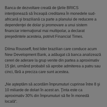
Banca de dezvoltare creată de ţările BRICS
intenţionează să înceapă creditarea în monedele sud-
africană şi braziliană ca parte a planului de reducere a
dependenţei de dolar şi promovare a unui sistem
financiar internaţional mai multipolar, a declarat
preşedintele acesteia, potrivit Financial Times.
Dilma Rousseff, fost lider brazilian care conduce acum
New Development Bank, a adăugat că banca analizează
cereri de aderare la grup venite din partea a aproximativ
15 ţări, urmând probabil să aprobe admiterea a patru sau
cinci, fără a preciza care sunt acestea.
„Ne aşteptăm să acordăm împrumuturi cuprinse între 8 şi
10 miliarde de dolari în acest an. Ţinta este ca
aproximativ 30% din împrumuturi să fie în monedă
locală“.