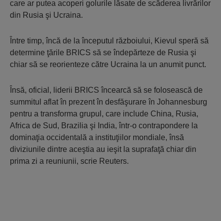
care ar putea acoperi golurile lăsate de scăderea livrărilor
din Rusia şi Ucraina.
Între timp, încă de la începutul războiului, Kievul speră să
determine ţările BRICS să se îndepărteze de Rusia şi
chiar să se reorienteze către Ucraina la un anumit punct.
Însă, oficial, liderii BRICS în­cear­că să se folosească de
summitul aflat în prezent în desfăşurare în Johannesburg
pentru a transforma grupul, care include China, Rusia,
Africa de Sud, Brazilia şi India, într-o contrapondere la
dominaţia occi­dentală a instituţiilor mondiale, însă
diviziunile dintre aceştia au ieşit la suprafaţă chiar din
prima zi a reu­niunii, scrie Reuters.