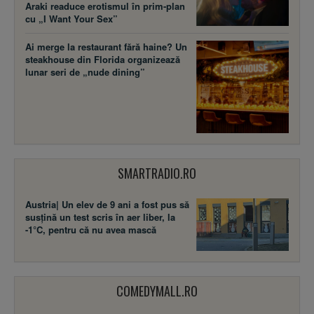
Araki readuce erotismul în prim-plan
cu „I Want Your Sex”
Ai merge la restaurant fără haine? Un
steakhouse din Florida organizează
lunar seri de „nude dining”
SMARTRADIO.RO
Austria| Un elev de 9 ani a fost pus să
susţină un test scris în aer liber, la
-1°C, pentru că nu avea mască
COMEDYMALL.RO