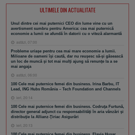
ULTIMELE DIN ACTUALITATE
Unul dintre cei mai puternici CEO din lume vine cu un
avertisment sumbru pentru America: cea mai puternică
economie a lumii se afundă în datorii cu o viteză alarmantă
astăzi, 07:00
Probleme uriaşe pentru cea mai mare economie a lumii.
Milioane de oameni îşi caută, dar nu reuşesc să-şi găsească
un loc de muncă şi tot mai mulţi ajung să renunţe la a se
mai angaja
astăzi, 06:00
100 Cele mai puternice femei din business. Irina Barbu, IT
Lead, ING Hubs România – Tech Foundation and Channels
ieri, 20:14
100 Cele mai puternice femei din business. Codruţa Furtună,
director general adjunct cu responsabilităţi în aria vânzări şi
distribuţie la Allianz-Ţiriac Asigurări
ieri, 20:13
100 Cele mai puternice femei din business. Flavia Husar,