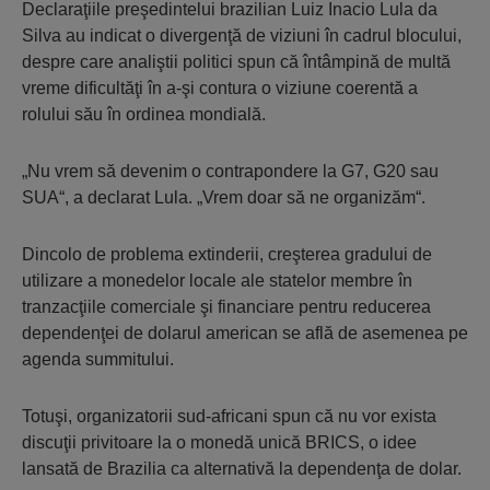
Declaraţiile preşedintelui brazi­lian Luiz Inacio Lula da
Silva au in­dicat o divergenţă de viziuni în cadrul blocului,
despre care analiştii politici spun că întâmpină de multă
vreme dificultăţi în a-şi contura o viziune coerentă a
rolului său în ordinea mondială.
„Nu vrem să devenim o contra­pondere la G7, G20 sau
SUA“, a de­clarat Lula. „Vrem doar să ne orga­nizăm“.
Dincolo de problema extinderii, creşterea gradului de
utilizare a mo­nedelor locale ale statelor membre în
tranzacţiile comerciale şi financiare pentru reducerea
dependenţei de dolarul american se află de asemenea pe
agenda summitului.
Totuşi, organizatorii sud-africani spun că nu vor exista
discuţii privitoare la o monedă unică BRICS, o idee
lansată de Brazilia ca alternativă la dependenţa de dolar.