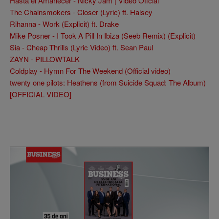
Hasta el Amanecer - Nicky Jam | Video Oficial
The Chainsmokers - Closer (Lyric) ft. Halsey
Rihanna - Work (Explicit) ft. Drake
Mike Posner - I Took A Pill In Ibiza (Seeb Remix) (Explicit)
Sia - Cheap Thrills (Lyric Video) ft. Sean Paul
ZAYN - PILLOWTALK
Coldplay - Hymn For The Weekend (Official video)
twenty one pilots: Heathens (from Suicide Squad: The Album)
[OFFICIAL VIDEO]