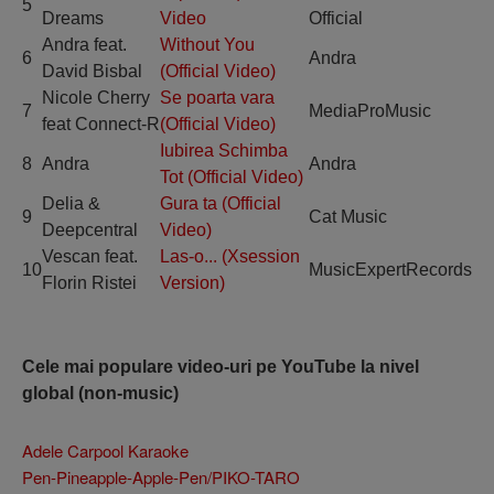
5
Dreams
Video
Official
Andra feat.
Without You
6
Andra
David Bisbal
(Official Video)
Nicole Cherry
Se poarta vara
7
MediaProMusic
feat Connect-R
(Official Video)
Iubirea Schimba
8
Andra
Andra
Tot (Official Video)
Delia &
Gura ta (Official
9
Cat Music
Deepcentral
Video)
Vescan feat.
Las-o... (Xsession
10
MusicExpertRecords
Florin Ristei
Version)
Cele mai populare video-uri pe YouTube la nivel
global (non-music)
Adele Carpool Karaoke
Pen-Pineapple-Apple-Pen/PIKO-TARO