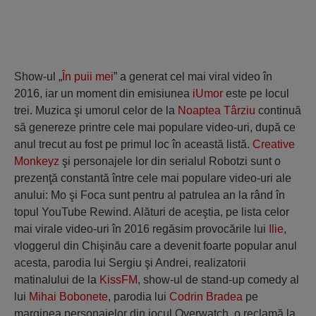
Show-ul „
În puii mei
” a generat cel mai viral video în
2016, iar un moment din emisiunea
iUmor
este pe locul
trei. Muzica şi umorul celor de la
Noaptea Târziu
continuă
să genereze printre cele mai populare video-uri, după ce
anul trecut au fost pe primul loc în această listă.
Creative
Monkeyz
şi personajele lor din serialul Robotzi sunt o
prezenţă constantă între cele mai populare video-uri ale
anului: Mo şi Foca sunt pentru al patrulea an la rând în
topul YouTube Rewind. Alături de aceştia, pe lista celor
mai virale video-uri în 2016 regăsim provocările lui
Ilie
,
vloggerul din Chişinău care a devenit foarte popular anul
acesta, parodia lui Sergiu şi Andrei, realizatorii
matinalului de la
KissFM
, show-ul de stand-up comedy al
lui
Mihai Bobonete
, parodia lui
Codrin Bradea
pe
marginea personajelor din jocul Overwatch, o reclamă la