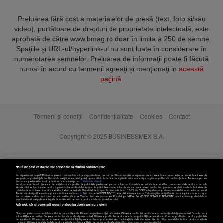
Preluarea fără cost a materialelor de presă (text, foto si/sau
video), purtătoare de drepturi de proprietate intelectuală, este
aprobată de către www.bmag.ro doar în limita a 250 de semne.
Spaţiile şi URL-ul/hyperlink-ul nu sunt luate în considerare în
numerotarea semnelor. Preluarea de informaţii poate fi făcută
numai în acord cu termenii agreaţi şi menţionaţi in
această
pagină
.
Termeni și condiții
Confidențialitate
Cookies
Contact
Copyright © 2025 BUSINESSMEX S.A.
Nouă ne pasă ca datele tale personale să rămână confidențiale
Noi și partenerii noștri
589
stocăm și/sau accesăm informații pe dispozitivul dvs., precum identificatorii cookie unici pentru prelucrarea datelor cu caracter personal. Puteți accepta
sau gestiona preferințele dvs. făcând clic mai jos, respectiv vă puteți opune utilizării unui interes legitim în orice moment pe pagina cu politica de confidențialitate. Aceste alegeri vor
fi raportate partenerilor noștri și nu vă vor afecta navigarea.
Mai multe detalii
Noi si partenerii nostri (retelele de socializare si agentiile de publicitate partenere, precum si furnizorii nostri de servicii de date analitice) prelucram date pentru a permite
website-ului sa functioneze, pentru a personaliza continutul si anunturile publicitare afisate in functie de interesele si/sau profilul dvs., pentru a va oferi functionalitati aferente
retelelor de socializare si pentru a analiza traficul pe website. Beneficiati de drepturile prevazute de art. 15-22 din GDPR in legatura cu prelucrarea datelor cu caracter personal.
Aceste drepturi pot fi exercitate prin modalitatea indicata
aici
. Prin click pe “ACCEPT TOATE”, acceptati folosirea tuturor Tehnologiilor de tip Cookie, care implica inclusiv acceptul
dvs. cu privire la stocarea/accesarea informatiilor de catre Vendor-ii cu care colaboram. Prin click pe “VREAU SA MODIFIC SETARILE INDIVIDUAL” puteti schimba preferintele in
mod individual, mai putin cele legate de cookie strict necesare pentru functionarea website-ului.
Atât noi, cât și partenerii noștri prelucrăm datele pentru a oferi:
Stocarea și/sau accesarea informațiilor de pe un dispozitiv. Măsurarea performanței reclamelor. Utilizarea profilurilor pentru selectarea conținutului personalizat. Dezvoltarea și
îmbunătățirea serviciilor. Crearea profilurilor de conținut personalizat. Utilizarea profilurilor pentru selectarea publicității personalizate. Crearea profilurilor pentru publicitate
personalizată. Măsurarea performanței conținutului. Înțelegerea publicului prin statistici sau combinații de date din surse diferite. Utilizarea datelor limitate pentru a selecta
conținutul. Utilizarea de date limitate pentru a selecta publicitatea. Date precise de geolocație și identificarea prin scanarea dispozitivului.