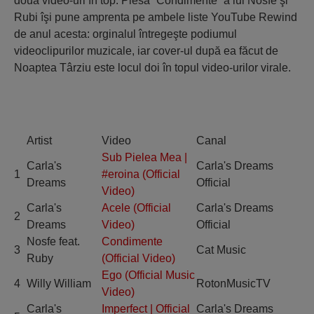
doua video-uri în top. Piesa “Condimente” a lui Nosfe şi
Rubi îşi pune amprenta pe ambele liste YouTube Rewind
de anul acesta: orginalul întregeşte podiumul
videoclipurilor muzicale, iar cover-ul după ea făcut de
Noaptea Târziu este locul doi în topul video-urilor virale.
Artist
Video
Canal
Sub Pielea Mea |
Carla's
Carla's Dreams
1
#eroina (Official
Dreams
Official
Video)
Carla's
Acele (Official
Carla's Dreams
2
Dreams
Video)
Official
Nosfe feat.
Condimente
3
Cat Music
Ruby
(Official Video)
Ego (Official Music
4
Willy William
RotonMusicTV
Video)
Carla's
Imperfect | Official
Carla's Dreams