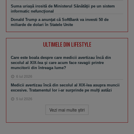
Suma uriaşă irosită de Ministerul Sănătăţii pe un sistem
informatic nefuncţional
Donald Trump a anunţat că SoftBank va investi 50 de
miliarde de dolari în Statele Unite
ULTIMELE DIN LIFESTYLE
Care este boala despre care medicii avertizau încă din
secolul al XIX-lea şi care acum face ravagii printre
muncitorii din întreaga lume?
6 iul 2026
Medicii avertizau încă din secolul al XIX-lea asupra muncii
excesive. Tratamentul lor i-ar surprinde pe mulţi astăzi
5 iul 2026
Vezi mai multe ştiri