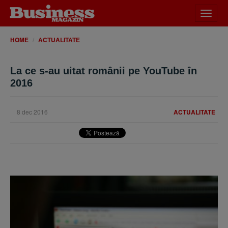
Desch
meniu
HOME
ACTUALITATE
La ce s-au uitat românii pe YouTube în
2016
8 dec 2016
ACTUALITATE