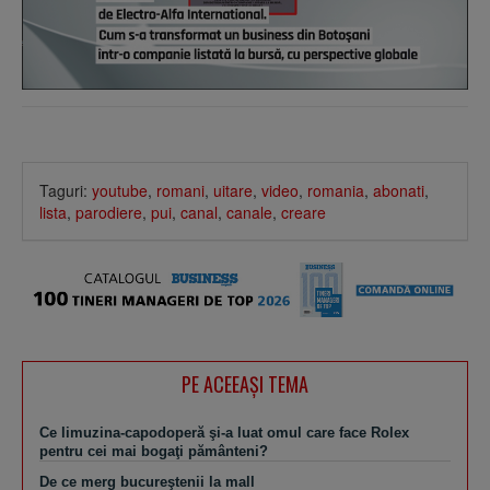
Taguri:
youtube
,
romani
,
uitare
,
video
,
romania
,
abonati
,
lista
,
parodiere
,
pui
,
canal
,
canale
,
creare
PE ACEEAŞI TEMA
Ce limuzina-capodoperă şi-a luat omul care face Rolex
pentru cei mai bogaţi pământeni?
De ce merg bucureştenii la mall