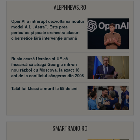
ALEPHNEWS.RO
OpenAI a întrerupt dezvoltarea noului
model A.I. „Astra”. Este prea
periculos și poate orchestra atacuri
cibernetice fără intervenție umană
Rusia acuză Ucraina şi UE că
încearcă să atragă Georgia într-un
nou război cu Moscova, la exact 18
ani de la conflictul sângeros din 2008
Tatăl lui Messi a murit la 68 de ani
SMARTRADIO.RO