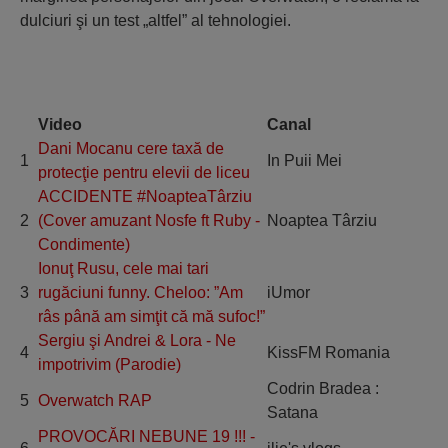
dulciuri şi un test „altfel” al tehnologiei.
Video
Canal
Dani Mocanu cere taxă de
1
In Puii Mei
protecţie pentru elevii de liceu
ACCIDENTE #NoapteaTârziu
2
(Cover amuzant Nosfe ft Ruby -
Noaptea Târziu
Condimente)
Ionuţ Rusu, cele mai tari
3
rugăciuni funny. Cheloo: ”Am
iUmor
râs până am simţit că mă sufoc!”
Sergiu şi Andrei & Lora - Ne
4
KissFM Romania
impotrivim (Parodie)
Codrin Bradea :
5
Overwatch RAP
Satana
PROVOCĂRI NEBUNE 19 !!! -