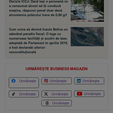
Decizie ÎCCJ: Dacă laşi o persoană ce
a consumat alcool să îţi conducă
maşina, răspunzi penal doar dacă
alcoolemia şoferului trece de 0,80 g/l
Cum urma să devină Insula Belina un
adevărat paradis fiscal: O lege cu
numeroase facilităţi şi scutiri de taxe,
adoptată de Parlament în aprilie 2019,
a fost declarată ulterior
neconstituţională
URMĂREȘTE BUSINESS MAGAZIN
Urmărește
Urmărește
Urmărește
Urmărește
Urmărește
Urmărește
Urmărește