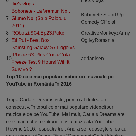
6
ilie's vlogs
ilie's vlogs
Bobonete - La Vremuri Noi,
Bobonete Stand Up
7
Glume Noi (Sala Palatului
Comedy Official
2015)
8
RObotzi.S04.Ep23.Poker
CreativeMonkeyzArmy
9
Eti Puf - Beat Box
OgilvyRomania
Samsung Galaxy S7 Edge vs.
iPhone 6S Plus Coca-Cola
10
adrianisen
Freeze Test 9 Hours! Will It
Survive ?
Top 10 cele mai populare video-uri muzicale pe
YouTube în România în 2016
Trupa Carla’s Dreams este, pentru al doilea an
consecutiv, în topul celor mai populare videoclipuri
muzicale de pe YouTube. Mai mult, Carla’s Dreams are
cele mai multe menţiuni în lista muzicală YouTube
Rewind 2016, respectiv trei. Andra se regăseşte şi ea cu