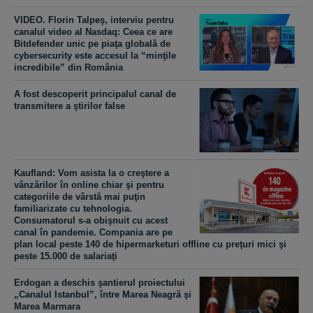
VIDEO. Florin Talpeş, interviu pentru
canalul video al Nasdaq: Ceea ce are
Bitdefender unic pe piaţa globală de
cybersecurity este accesul la “minţile
incredibile” din România
A fost descoperit principalul canal de
transmitere a ştirilor false
Kaufland: Vom asista la o creştere a
vânzărilor în online chiar şi pentru
categoriile de vârstă mai puţin
familiarizate cu tehnologia.
Consumatorul s-a obişnuit cu acest
canal în pandemie. Compania are pe
plan local peste 140 de hipermarketuri offline cu preţuri mici şi
peste 15.000 de salariaţi
Erdogan a deschis şantierul proiectului
„Canalul Istanbul”, între Marea Neagră şi
Marea Marmara