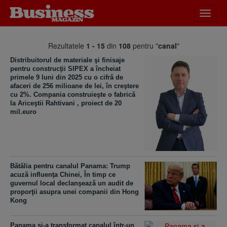
Desch
meniu
Rezultatele
1 - 15
din
108
pentru "
canal
"
Distribuitorul de materiale şi finisaje
pentru construcţii SIPEX a încheiat
primele 9 luni din 2025 cu o cifră de
afaceri de 256 milioane de lei, în creştere
cu 2%. Compania construieşte o fabrică
la Ariceştii Rahtivani , proiect de 20
mil.euro
Bătălia pentru canalul Panama: Trump
acuză influenţa Chinei, În timp ce
guvernul local declanşează un audit de
proporţii asupra unei companii din Hong
Kong
Panama şi-a transformat canalul într-un