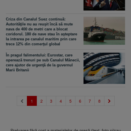
Criza din Canalul Suez continuă:
Autorităţile nu au reuşit încă să mute
nava de 400 de metri care a blocat
coridorul. 180 de nave stau în aşteptare
la intrarea pe canalul maritim prin care
trece 12% din comerţul global
În pragul falimentului: Eurostar, care
operează trenuri pe sub Canalul Mânecii,
cere ajutor de urgenţă de la guvernul
Marii Britanii
(current)
1
2
3
4
5
6
7
8
Preluarea fără cost a materialelor de presă (text, foto si/sau