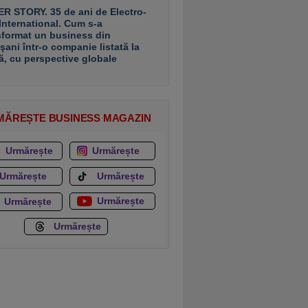
R STORY. 35 de ani de Electro-
 International. Cum s-a
sformat un business din
şani într-o companie listată la
ă, cu perspective globale
MĂREȘTE BUSINESS MAGAZIN
Urmărește
Urmărește
Urmărește
Urmărește
Urmărește
Urmărește
Urmărește