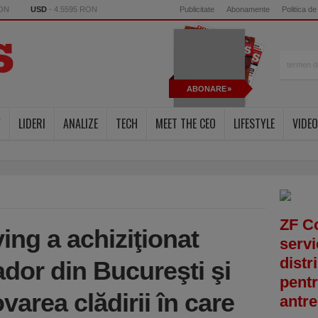
RON
USD
- 4.5595 RON
Publicitate
Abonamente
Politica de
ABONARE
Y
LIDERI
ANALIZE
TECH
MEET THE CEO
LIFESTYLE
VIDEO
ZF C
ving a achiziţionat
servi
distr
dor din Bucureşti şi
pentr
varea clădirii în care
antre