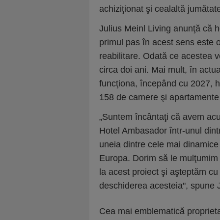
achiziţionat şi cealaltă jumătat
Julius Meinl Living anunţă că h
primul pas în acest sens este o
reabilitare. Odată ce acestea vor
circa doi ani. Mai mult, în actu
funcţiona, începând cu 2027, h
158 de camere şi apartamente 
„Suntem încântaţi că avem acu
Hotel Ambasador într-unul dintr
uneia dintre cele mai dinamice
Europa. Dorim să le mulţumim t
la acest proiect şi aşteptăm cu
deschiderea acesteia", spune J
Cea mai emblematică proprietat