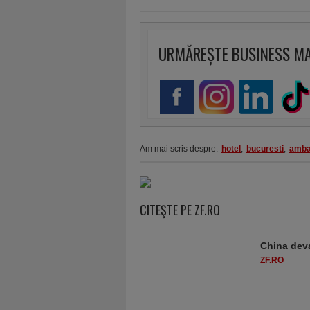
URMĂREȘTE BUSINESS M
Am mai scris despre:
hotel
,
bucuresti
,
amba
CITEŞTE PE ZF.RO
China deva
ZF.RO