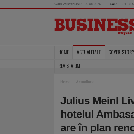
Curs valutar BNR
- 09.08.2026
EUR
- 5.2473 
HOME
ACTUALITATE
COVER STOR
REVISTA BM
Home
Actualitate
Julius Meinl Li
hotelul Ambasa
are în plan reno