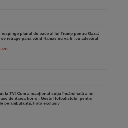
respinge planul de pace al lui Trump pentru Gaza:
u se retrage până când Hamas nu va fi „cu adevărat
S.RO
ut la TV! Cum a reacţionat soţia însărcinată a lui
 accidentarea horror. Gestul fotbalistului pentru
de pe ambulanţă. Foto exclusiv