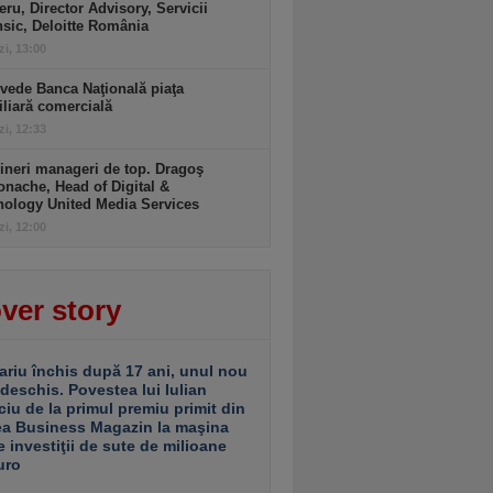
ru, Director Advisory, Servicii
sic, Deloitte România
zi, 13:00
vede Banca Naţională piaţa
liară comercială
zi, 12:33
ineri manageri de top. Dragoş
nache, Head of Digital &
nology United Media Services
zi, 12:00
ver story
ariu închis după 17 ani, unul nou
 deschis. Povestea lui Iulian
ciu de la primul premiu primit din
ea Business Magazin la maşina
e investiţii de sute de milioane
uro