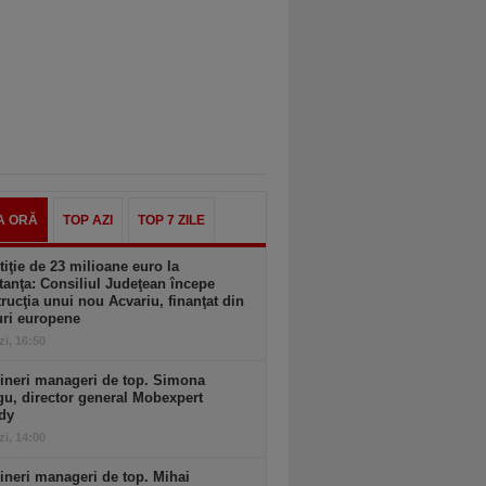
A ORĂ
TOP AZI
TOP 7 ZILE
tiţie de 23 milioane euro la
anţa: Consiliul Judeţean începe
rucţia unui nou Acvariu, finanţat din
uri europene
zi, 16:50
ineri manageri de top. Simona
u, director general Mobexpert
dy
zi, 14:00
ineri manageri de top. Mihai