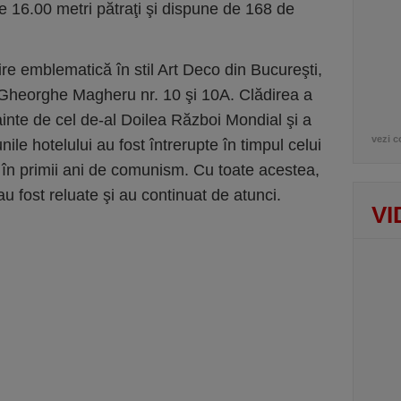
e 16.00 metri pătraţi şi dispune de 168 de
re emblematică în stil Art Deco din Bucureşti,
 Gheorghe Magheru nr. 10 şi 10A. Clădirea a
nainte de cel de-al Doilea Război Mondial şi a
vezi c
ile hotelului au fost întrerupte în timpul celui
 în primii ani de comunism. Cu toate acestea,
au fost reluate şi au continuat de atunci.
VI