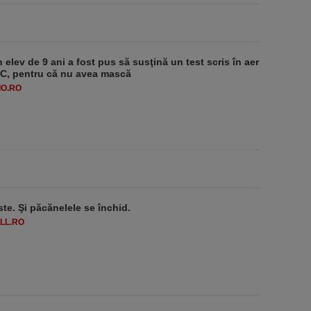
 elev de 9 ani a fost pus să susţină un test scris în aer
-1°C, pentru că nu avea mască
O.RO
ste. Şi păcănelele se închid.
LL.RO