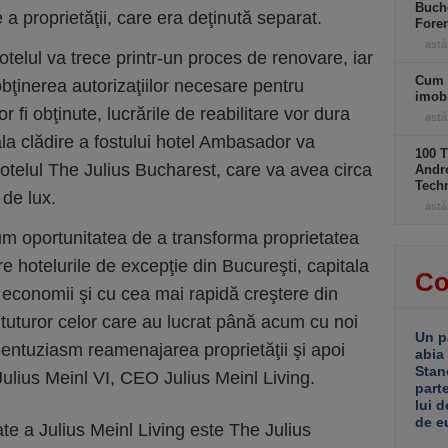
Buche
e a proprietăţii, care era deţinută separat.
Foren
astă
otelul va trece printr-un proces de renovare, iar
Cum 
bţinerea autorizaţiilor necesare pentru
imobi
 fi obţinute, lucrările de reabilitare vor dura
astă
ala clădire a fostului hotel Ambasador va
100 T
otelul The Julius Bucharest, care va avea circa
Andro
Tech
de lux.
astă
m oportunitatea de a transforma proprietatea
e hotelurile de excepţie din Bucureşti, capitala
Co
 economii şi cu cea mai rapidă creştere din
uturor celor care au lucrat până acum cu noi
Un p
 entuziasm reamenajarea proprietăţii şi apoi
abia
Stan
ulius Meinl VI, CEO Julius Meinl Living.
part
lui d
de e
e a Julius Meinl Living este The Julius