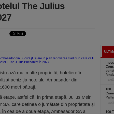
otelul The Julius
027
ULTIM
Inves
Const
const
istrează mai multe proprietăţi hoteliere în
fond
alizat achiziţia hotelului Ambasador din
astă
.600 metri pătraţi.
100 T
Ciung
uă etape, astfel că, în prima etapă, Julius Meinl
Palla
astă
 SA, care deţinea o jumătate din proprietate şi
ior, în cea de a doua etapă, Ambasador SA a
100 T