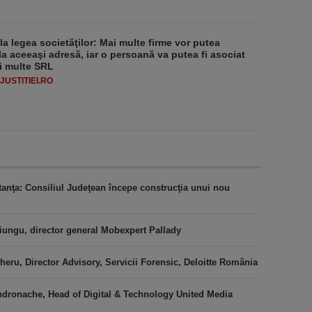
 la legea societăţilor: Mai multe firme vor putea
la aceeaşi adresă, iar o persoană va putea fi asociat
i multe SRL
USTITIEI.RO
stanţa: Consiliul Judeţean începe construcţia unui nou
iungu, director general Mobexpert Pallady
heru, Director Advisory, Servicii Forensic, Deloitte România
ndronache, Head of Digital & Technology United Media