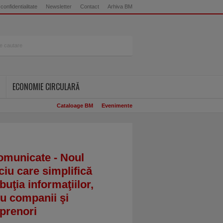
 confidentialitate
Newsletter
Contact
Arhiva BM
ECONOMIE CIRCULARĂ
Cataloage BM
Evenimente
omunicate - Noul
ciu care simplifică
ibuţia informaţiilor,
u companii şi
prenori