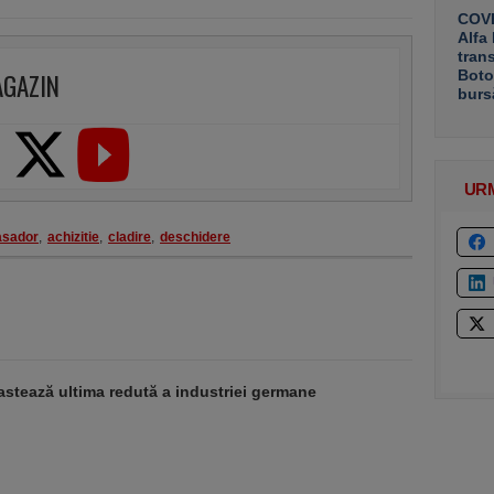
COVE
Alfa
tran
Boto
AGAZIN
burs
UR
sador
,
achizitie
,
cladire
,
deschidere
stează ultima redută a industriei germane