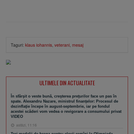
Taguri:
klaus iohannis
,
veterani
,
mesaj
ULTIMELE DIN ACTUALITATE
În sfârşit o veste bună, creşterea preţurilor face un pas în
spate. Alexandru Nazare, ministrul finanţelor: Procesul de
dezinflaţie începe în august-septembrie, iar pe fondul
acestei scăderi vom vedea o revigorare a consumului privat
VIDEO
astăzi, 11:16
Trei medalii de bronz pentru elevii romîni la Olimpiada