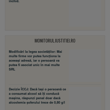
închid.
MONITORULJUSTITIEI.RO
Modificări la legea societăţilor: Mai
multe firme vor putea funcţiona la
aceeaşi adresă, iar o persoană va
putea fi asociat unic în mai multe
SRL
Decizie ÎCCJ: Dacă laşi o persoană ce
a consumat alcool să îţi conducă
maşina, răspunzi penal doar dacă
alcoolemia şoferului trece de 0,80 g/l