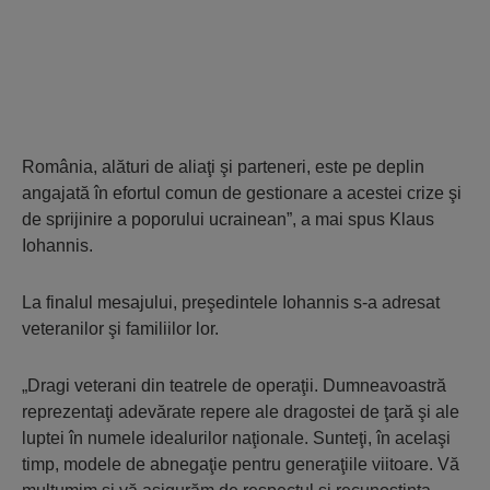
România, alături de aliaţi şi parteneri, este pe deplin
angajată în efortul comun de gestionare a acestei crize şi
de sprijinire a poporului ucrainean”, a mai spus Klaus
Iohannis.
La finalul mesajului, preşedintele Iohannis s-a adresat
veteranilor şi familiilor lor.
„Dragi veterani din teatrele de operaţii. Dumneavoastră
reprezentaţi adevărate repere ale dragostei de ţară şi ale
luptei în numele idealurilor naţionale. Sunteţi, în acelaşi
timp, modele de abnegaţie pentru generaţiile viitoare. Vă