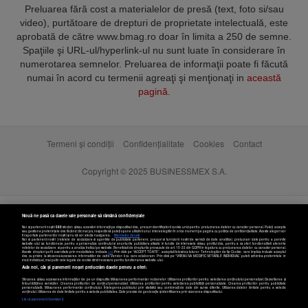
Preluarea fără cost a materialelor de presă (text, foto si/sau
video), purtătoare de drepturi de proprietate intelectuală, este
aprobată de către www.bmag.ro doar în limita a 250 de semne.
Spaţiile şi URL-ul/hyperlink-ul nu sunt luate în considerare în
numerotarea semnelor. Preluarea de informaţii poate fi făcută
numai în acord cu termenii agreaţi şi menţionaţi in
această
pagină
.
Termeni și condiții
Confidențialitate
Cookies
Contact
Copyright © 2025 BUSINESSMEX S.A.
Nouă ne pasă ca datele tale personale să rămână confidențiale
Noi și partenerii noștri
589
stocăm și/sau accesăm informații pe dispozitivul dvs., precum identificatorii cookie unici pentru prelucrarea datelor cu caracter personal. Puteți accepta
sau gestiona preferințele dvs. făcând clic mai jos, respectiv vă puteți opune utilizării unui interes legitim în orice moment pe pagina cu politica de confidențialitate. Aceste alegeri vor
fi raportate partenerilor noștri și nu vă vor afecta navigarea.
Mai multe detalii
Noi si partenerii nostri (retelele de socializare si agentiile de publicitate partenere, precum si furnizorii nostri de servicii de date analitice) prelucram date pentru a permite
website-ului sa functioneze, pentru a personaliza continutul si anunturile publicitare afisate in functie de interesele si/sau profilul dvs., pentru a va oferi functionalitati aferente
retelelor de socializare si pentru a analiza traficul pe website. Beneficiati de drepturile prevazute de art. 15-22 din GDPR in legatura cu prelucrarea datelor cu caracter personal.
Aceste drepturi pot fi exercitate prin modalitatea indicata
aici
. Prin click pe “ACCEPT TOATE”, acceptati folosirea tuturor Tehnologiilor de tip Cookie, care implica inclusiv acceptul
dvs. cu privire la stocarea/accesarea informatiilor de catre Vendor-ii cu care colaboram. Prin click pe “VREAU SA MODIFIC SETARILE INDIVIDUAL” puteti schimba preferintele in
mod individual, mai putin cele legate de cookie strict necesare pentru functionarea website-ului.
Atât noi, cât și partenerii noștri prelucrăm datele pentru a oferi:
Stocarea și/sau accesarea informațiilor de pe un dispozitiv. Măsurarea performanței reclamelor. Utilizarea profilurilor pentru selectarea conținutului personalizat. Dezvoltarea și
îmbunătățirea serviciilor. Crearea profilurilor de conținut personalizat. Utilizarea profilurilor pentru selectarea publicității personalizate. Crearea profilurilor pentru publicitate
personalizată. Măsurarea performanței conținutului. Înțelegerea publicului prin statistici sau combinații de date din surse diferite. Utilizarea datelor limitate pentru a selecta
Setări cookies
conținutul. Utilizarea de date limitate pentru a selecta publicitatea. Date precise de geolocație și identificarea prin scanarea dispozitivului.
Listă parteneri (furnizori)