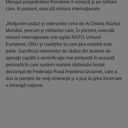
Mesajul preşedintelui României îi vizează şi pe militarii
care, în prezent, execută misiuni internaţionale.
„Mulţumim astăzi şi veteranilor celui de-Al Doilea Război
Mondial, precum şi militarilor care, în prezent, execută
misiuni internaţionale sub egida NATO, Uniunii
Europene, ONU şi coaliţiilor la care ţara noastră este
parte. Sacrificiul veteranilor de război din teatrele de
operaţii capătă o semnificaţie mai profundă în această
perioadă în care suntem martorii războiului brutal
declanşat de Federaţia Rusă împotriva Ucrainei, care a
dus la pierderi de vieţi omeneşti şi a pus la grea încercare
o întreagă naţiune.