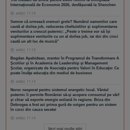
Internaţională de Economie 2026, desfăşurată la Shenzhen
astăzi, 11:15
Semne că urmează vremuri grele? Numărul oamenilor care
caută al doilea job, reducerea cheltuielilor şi suplimentarea
veniturilor a crescut puternic: „Peste o treime vor să îşi
suplimenteze veniturile cu un al doilea job, iar doi din cinci
caută un alt loc de muncă”
astăzi, 11:15
Bogdan Apahidean, mentor în Programul de Transformare A
Şcolilor şi în Academia de Leadership şi Management
Şcolar, organizate de Asociaţia pentru Valori în Educaţie: Ce
poate învăţa educaţia din mediul de business
astăzi, 11:14
Noroc nesperat pentru sistemul energetic local. Vântul
puternic îi permite României să-şi acopere consumul pe vârf
şi chiar să exporte energie eoliană în regiune. Briza din
Dobrogea a fost azi prima gură de oxigen pentru un sistem
în corzi din cauza secetei
astăzi, 11:14
Vezi mai multe ştiri