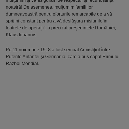
mulţumim şi vă asigurăm de respectul şi recunoştinţa
noastră! De asemenea, mulţumim familiilor
dumneavoastră pentru eforturile remarcabile de a vă
sprijini constant pentru a vă desfăşura misiunile în
teatrele de operaţii”, a precizat preşedintele României,
Klaus Iohannis.
Pe 11 noiembrie 1918 a fost semnat Armistiţiul între
Puterile Antantei şi Germania, care a pus capăt Primului
Război Mondial.