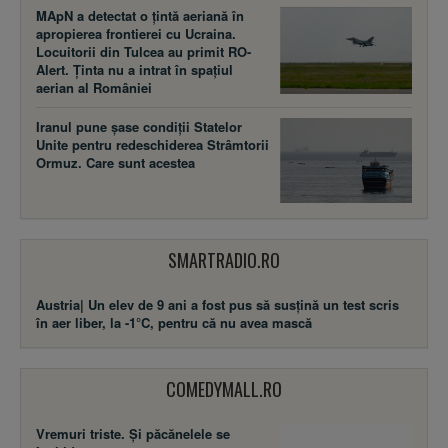
MApN a detectat o țintă aeriană în
apropierea frontierei cu Ucraina.
Locuitorii din Tulcea au primit RO-
Alert. Ținta nu a intrat în spațiul
aerian al României
Iranul pune șase condiții Statelor
Unite pentru redeschiderea Strâmtorii
Ormuz. Care sunt acestea
SMARTRADIO.RO
Austria| Un elev de 9 ani a fost pus să susţină un test scris
în aer liber, la -1°C, pentru că nu avea mască
COMEDYMALL.RO
Vremuri triste. Şi păcănelele se