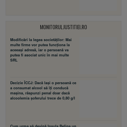
MONITORULJUSTITIEI.RO
Modificări la legea societăţilor: Mai
multe firme vor putea funcţiona la
aceeaşi adresă, iar o persoană va
putea fi asociat unic în mai multe
SRL
Decizie ÎCCJ: Dacă laşi o persoană ce
a consumat alcool să îţi conducă
maşina, răspunzi penal doar dacă
alcoolemia şoferului trece de 0,80 g/l
Cum urma să devină Insula Belina un