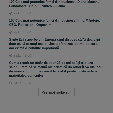
100 Cele mai puternice femei din business. Diana Mocanu,
Fondatoare, Grupul Printco – Gama
astăzi, 14:00
100 Cele mai puternice femei din business. Irina Măndoiu,
CEO, Policolor – Orgachim
astăzi, 13:00
Şapte ţări superbe din Europa sunt dispuse să îţi dea bani
doar ca să te muţi acolo. Unele oferă zeci de mii de euro,
dar există o condiţie importantă
astăzi, 12:00
Cum a reuşit un tânăr de doar 25 de ani să îşi tripleze
salariul fără să se teamă niciodată că un robot îi va lua locul
de muncă. Lucrul pe care îl face el îl poate învăţa şi face
majoritatea oamenilor
astăzi, 10:40
Vezi mai multe ştiri