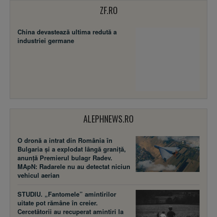
ZF.RO
China devastează ultima redută a
industriei germane
ALEPHNEWS.RO
O dronă a intrat din România în
Bulgaria și a explodat lângă graniță,
anunță Premierul bulagr Radev.
MApN: Radarele nu au detectat niciun
vehicul aerian
STUDIU. „Fantomele” amintirilor
uitate pot rămâne în creier.
Cercetătorii au recuperat amintiri la