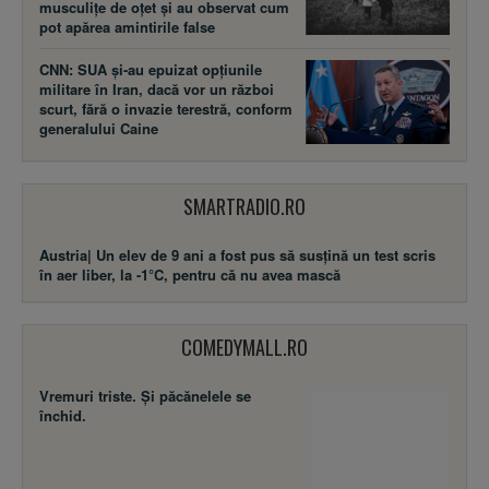
musculițe de oțet și au observat cum
pot apărea amintirile false
CNN: SUA şi-au epuizat opțiunile
militare în Iran, dacă vor un război
scurt, fără o invazie terestră, conform
generalului Caine
SMARTRADIO.RO
Austria| Un elev de 9 ani a fost pus să susţină un test scris
în aer liber, la -1°C, pentru că nu avea mască
COMEDYMALL.RO
Vremuri triste. Şi păcănelele se
închid.