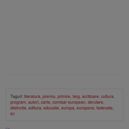
Taguri:
literatura
,
premiu
,
primire
,
targ
,
scriitoare
,
cultura
,
program
,
autori
,
carte
,
comisar european
,
derulare
,
distinctie
,
editura
,
educatie
,
europa
,
europene
,
federatie
,
icr