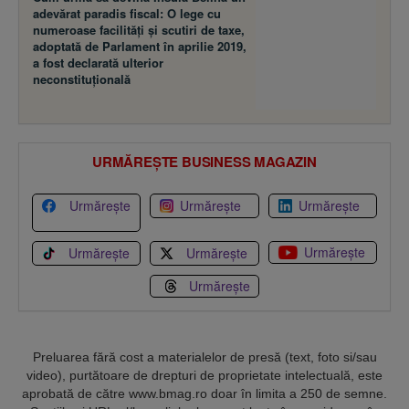
adevărat paradis fiscal: O lege cu
numeroase facilităţi şi scutiri de taxe,
adoptată de Parlament în aprilie 2019,
a fost declarată ulterior
neconstituţională
URMĂREȘTE BUSINESS MAGAZIN
Urmărește
Urmărește
Urmărește
Urmărește
Urmărește
Urmărește
Urmărește
Preluarea fără cost a materialelor de presă (text, foto si/sau
video), purtătoare de drepturi de proprietate intelectuală, este
aprobată de către www.bmag.ro doar în limita a 250 de semne.