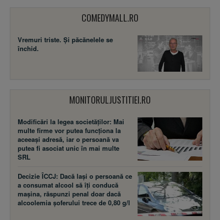
COMEDYMALL.RO
Vremuri triste. Şi păcănelele se
închid.
MONITORULJUSTITIEI.RO
Modificări la legea societăţilor: Mai
multe firme vor putea funcţiona la
aceeaşi adresă, iar o persoană va
putea fi asociat unic în mai multe
SRL
Decizie ÎCCJ: Dacă laşi o persoană ce
a consumat alcool să îţi conducă
maşina, răspunzi penal doar dacă
alcoolemia şoferului trece de 0,80 g/l