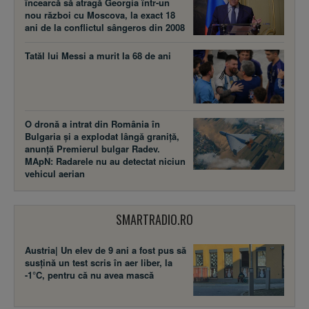
încearcă să atragă Georgia într-un
nou război cu Moscova, la exact 18
ani de la conflictul sângeros din 2008
Tatăl lui Messi a murit la 68 de ani
O dronă a intrat din România în
Bulgaria și a explodat lângă graniță,
anunță Premierul bulgar Radev.
MApN: Radarele nu au detectat niciun
vehicul aerian
SMARTRADIO.RO
Austria| Un elev de 9 ani a fost pus să
susţină un test scris în aer liber, la
-1°C, pentru că nu avea mască