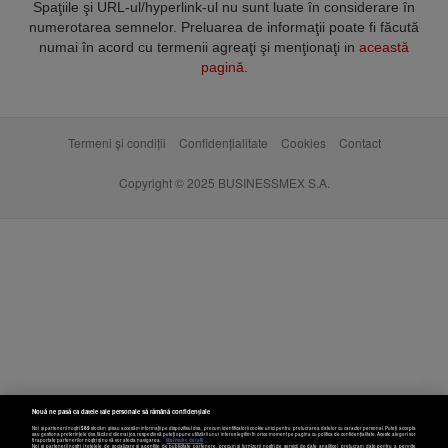
Spaţiile şi URL-ul/hyperlink-ul nu sunt luate în considerare în
numerotarea semnelor. Preluarea de informaţii poate fi făcută
numai în acord cu termenii agreaţi şi menţionaţi in
această
pagină
.
Termeni și condiții
Confidențialitate
Cookies
Contact
Copyright © 2025 BUSINESSMEX S.A.
Nouă ne pasă ca datele tale personale să rămână confidențiale
Noi și partenerii noștri
589
stocăm și/sau accesăm informații pe dispozitivul dvs., precum identificatorii cookie unici pentru prelucrarea datelor cu caracter personal. Puteți accepta
sau gestiona preferințele dvs. făcând clic mai jos, respectiv vă puteți opune utilizării unui interes legitim în orice moment pe pagina cu politica de confidențialitate. Aceste alegeri vor
fi raportate partenerilor noștri și nu vă vor afecta navigarea.
Mai multe detalii
Noi si partenerii nostri (retelele de socializare si agentiile de publicitate partenere, precum si furnizorii nostri de servicii de date analitice) prelucram date pentru a permite