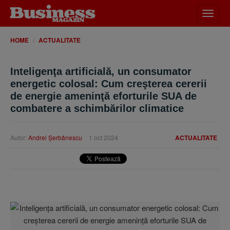
Desch
meniu
HOME
ACTUALITATE
Inteligenţa artificială, un consumator
energetic colosal: Cum creşterea cererii
de energie ameninţă eforturile SUA de
combatere a schimbărilor climatice
Autor:
Andrei Şerbănescu
1 oct 2024
ACTUALITATE