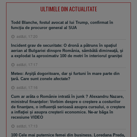
ULTIMELE DIN ACTUALITATE
Todd Blanche, fostul avocat al lui Trump, confirmat în
funcţia de procuror general al SUA
astăzi, 17:20
Incident grav de securitate: O dronă a pătruns în spaţiul
aerian al Bulgariei dinspre România, sâmbătă dimineaţă, şi
a explodat la aproximativ 100 de metri în interiorul graniţei
astăzi, 17:17
Meteo: Arşiţă dogoritoare, dar şi furtuni în mare parte din
ţară. Care sunt zonele afectate?
astăzi, 17:16
Cum ar arăta o Românie intrată în junk ? Alexandru Nazare,
ministrul finanţelor: Vorbim despre o creştere a costurilor
de finanţare, o influenţă serioasă asupra cursului, o creştere
a inflaţiei şi asupra creşterii economice. Ne-ar băga în
recesiune VIDEO
astăzi, 17:13
100 Cele mai puternice femei din business. Loredana Preda,