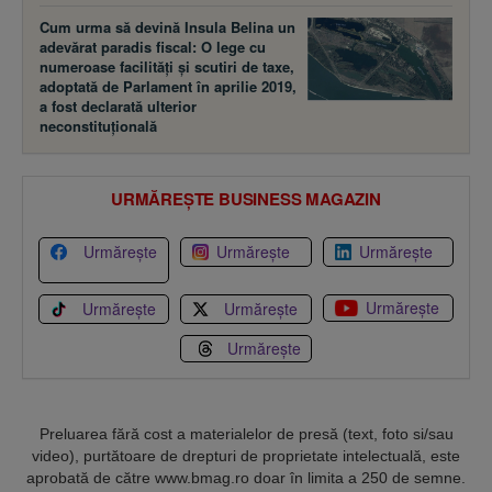
Cum urma să devină Insula Belina un
adevărat paradis fiscal: O lege cu
numeroase facilităţi şi scutiri de taxe,
adoptată de Parlament în aprilie 2019,
a fost declarată ulterior
neconstituţională
URMĂREȘTE BUSINESS MAGAZIN
Urmărește
Urmărește
Urmărește
Urmărește
Urmărește
Urmărește
Urmărește
Preluarea fără cost a materialelor de presă (text, foto si/sau
video), purtătoare de drepturi de proprietate intelectuală, este
aprobată de către www.bmag.ro doar în limita a 250 de semne.