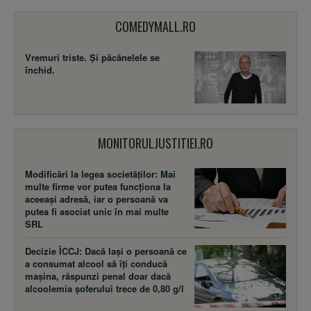
COMEDYMALL.RO
Vremuri triste. Şi păcănelele se
închid.
MONITORULJUSTITIEI.RO
Modificări la legea societăţilor: Mai
multe firme vor putea funcţiona la
aceeaşi adresă, iar o persoană va
putea fi asociat unic în mai multe
SRL
Decizie ÎCCJ: Dacă laşi o persoană ce
a consumat alcool să îţi conducă
maşina, răspunzi penal doar dacă
alcoolemia şoferului trece de 0,80 g/l