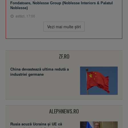
Fondatoare, Noblesse Group (Noblesse Interiors & Palatul
Noblesse)
astăzi, 17:00
Vezi mai multe ştiri
ZF.RO
China devastează ultima redută a
industriei germane
ALEPHNEWS.RO
Rusia acuză Ucraina şi UE că