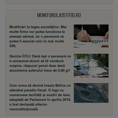
MONITORULJUSTITIEI.RO
Modificări la legea societăţilor: Mai
multe firme vor putea funcţiona la
aceeaşi adresă, iar o persoană va
putea fi asociat unic în mai multe
SRL
Decizie ÎCCJ: Dacă laşi o persoană ce
a consumat alcool să îţi conducă
maşina, răspunzi penal doar dacă
alcoolemia şoferului trece de 0,80 g/l
Cum urma să devină Insula Belina un
adevărat paradis fiscal: O lege cu
numeroase facilităţi şi scutiri de taxe,
adoptată de Parlament în aprilie 2019,
a fost declarată ulterior
neconstituţională