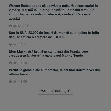
Warren Buffett spune că adevărata măsură a succesului în
viaţă se rezumă la un singur cuvânt. La finalul vieţii, un
singur lucru va conta cu adevărat, crede el. Care este
acesta?
astăzi, 03:00
Şoc în SUA. 23.000 de locuri de muncă au dispărut în iulie
deşi se estima o creştere de 100.000
ieri, 18:11
Elon Musk intră brutal în campania din Franţa: cere
„reducerea la tăcere” a candidatei Marine Tondel
ieri, 18:10
Preţurile globale ale alimentelor, la cel mai ridicat nivel din
ultimii trei ani
ieri, 18:09
Vezi mai multe ştiri