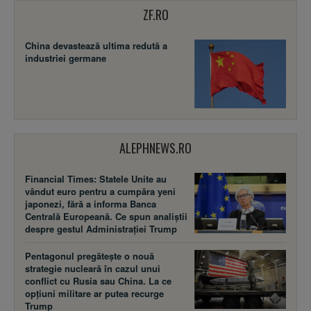
ZF.RO
China devastează ultima redută a
industriei germane
ALEPHNEWS.RO
Financial Times: Statele Unite au
vândut euro pentru a cumpăra yeni
japonezi, fără a informa Banca
Centrală Europeană. Ce spun analiștii
despre gestul Administrației Trump
Pentagonul pregătește o nouă
strategie nucleară în cazul unui
conflict cu Rusia sau China. La ce
opțiuni militare ar putea recurge
Trump