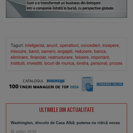
Taguri:
inteligenta
,
anunt
,
operatiuni
,
concedieri
,
incepere
,
inlocuire
,
banci
,
oameni
,
angajati
,
reducere
,
banca
,
eliminare
,
financiar
,
restructurare
,
folosire
,
important
,
institutii
,
investitii
,
locuri de munca
,
londra
,
personal
,
proces
ULTIMELE DIN ACTUALITATE
Washington, dincolo de Casa Albă: puterea nu ridică vocea
astăzi, 05:00