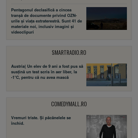
Pentagonul declasifică a cincea
tranșă de documente privind OZN-
urile și viața extraterestră. Sunt 41 de
materiale noi, inclusiv imagini și
videoclipuri
SMARTRADIO.RO
Austria| Un elev de 9 ani a fost pus să
susţină un test scris în aer liber, la
-1°C, pentru că nu avea mască
COMEDYMALL.RO
Vremuri triste. Şi păcănelele se
închid.