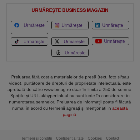
URMĂREȘTE BUSINESS MAGAZIN
Urmărește
Urmărește
Urmărește
Urmărește
Urmărește
Urmărește
Urmărește
Preluarea fără cost a materialelor de presă (text, foto si/sau
video), purtătoare de drepturi de proprietate intelectuală, este
aprobată de către www.bmag.ro doar în limita a 250 de semne.
Spaţiile şi URL-ul/hyperlink-ul nu sunt luate în considerare în
numerotarea semnelor. Preluarea de informaţii poate fi făcută
numai în acord cu termenii agreaţi şi menţionaţi in
această
pagină
.
Termeni și condiții
Confidențialitate
Cookies
Contact