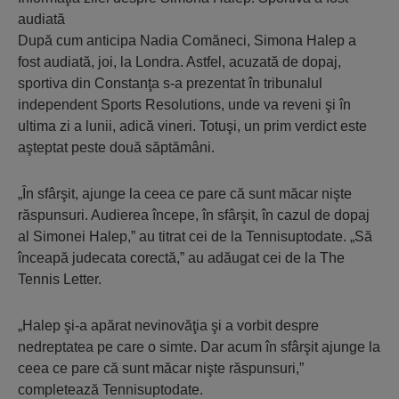
audiată
După cum anticipa Nadia Comăneci, Simona Halep a
fost audiată, joi, la Londra. Astfel, acuzată de dopaj,
sportiva din Constanţa s-a prezentat în tribunalul
independent Sports Resolutions, unde va reveni şi în
ultima zi a lunii, adică vineri. Totuşi, un prim verdict este
aşteptat peste două săptămâni.
„În sfârşit, ajunge la ceea ce pare că sunt măcar nişte
răspunsuri. Audierea începe, în sfârşit, în cazul de dopaj
al Simonei Halep,” au titrat cei de la Tennisuptodate. „Să
înceapă judecata corectă,” au adăugat cei de la The
Tennis Letter.
„Halep şi-a apărat nevinovăţia şi a vorbit despre
nedreptatea pe care o simte. Dar acum în sfârşit ajunge la
ceea ce pare că sunt măcar nişte răspunsuri,”
completează Tennisuptodate.