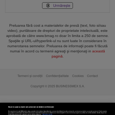
Urmărește
Preluarea fără cost a materialelor de presă (text, foto si/sau
video), purtătoare de drepturi de proprietate intelectuală, este
aprobată de către www.bmag.ro doar în limita a 250 de semne.
Spaţiile şi URL-ul/hyperlink-ul nu sunt luate în considerare în
numerotarea semnelor. Preluarea de informaţii poate fi făcută
numai în acord cu termenii agreaţi şi menţionaţi in
această
pagină
.
Termeni și condiții
Confidențialitate
Cookies
Contact
Copyright © 2025 BUSINESSMEX S.A.
Nouă ne pasă ca datele tale personale să rămână confidențiale
Noi și partenerii noștri
589
stocăm și/sau accesăm informații pe dispozitivul dvs., precum identificatorii cookie unici pentru prelucrarea datelor cu caracter personal. Puteți accepta
sau gestiona preferințele dvs. făcând clic mai jos, respectiv vă puteți opune utilizării unui interes legitim în orice moment pe pagina cu politica de confidențialitate. Aceste alegeri vor
fi raportate partenerilor noștri și nu vă vor afecta navigarea.
Mai multe detalii