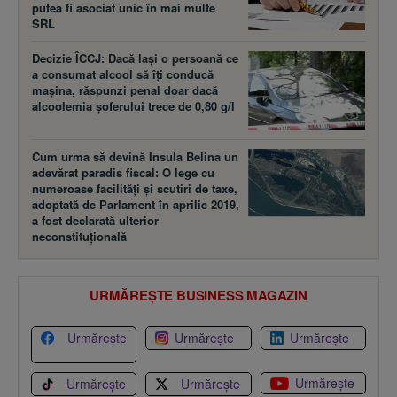
putea fi asociat unic în mai multe
SRL
Decizie ÎCCJ: Dacă laşi o persoană ce
a consumat alcool să îţi conducă
maşina, răspunzi penal doar dacă
alcoolemia şoferului trece de 0,80 g/l
Cum urma să devină Insula Belina un
adevărat paradis fiscal: O lege cu
numeroase facilităţi şi scutiri de taxe,
adoptată de Parlament în aprilie 2019,
a fost declarată ulterior
neconstituţională
URMĂREȘTE BUSINESS MAGAZIN
Urmărește
Urmărește
Urmărește
Urmărește
Urmărește
Urmărește