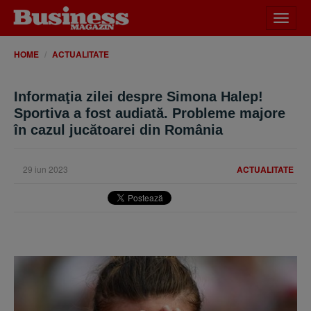
Desch
meniu
HOME
ACTUALITATE
Informaţia zilei despre Simona Halep!
Sportiva a fost audiată. Probleme majore
în cazul jucătoarei din România
29 iun 2023
ACTUALITATE