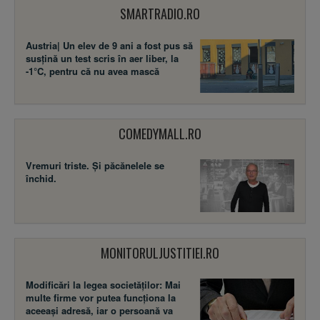
SMARTRADIO.RO
Austria| Un elev de 9 ani a fost pus să
susţină un test scris în aer liber, la
-1°C, pentru că nu avea mască
COMEDYMALL.RO
Vremuri triste. Şi păcănelele se
închid.
MONITORULJUSTITIEI.RO
Modificări la legea societăţilor: Mai
multe firme vor putea funcţiona la
aceeaşi adresă, iar o persoană va