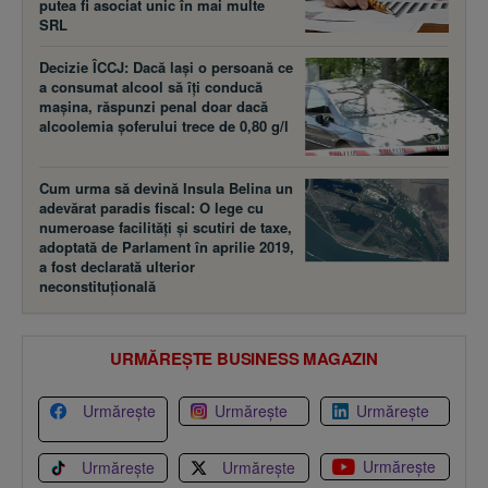
putea fi asociat unic în mai multe
SRL
Decizie ÎCCJ: Dacă laşi o persoană ce
a consumat alcool să îţi conducă
maşina, răspunzi penal doar dacă
alcoolemia şoferului trece de 0,80 g/l
Cum urma să devină Insula Belina un
adevărat paradis fiscal: O lege cu
numeroase facilităţi şi scutiri de taxe,
adoptată de Parlament în aprilie 2019,
a fost declarată ulterior
neconstituţională
URMĂREȘTE BUSINESS MAGAZIN
Urmărește
Urmărește
Urmărește
Urmărește
Urmărește
Urmărește