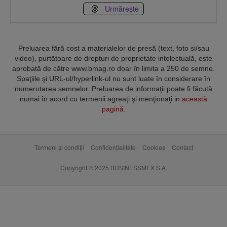
Urmărește
Preluarea fără cost a materialelor de presă (text, foto si/sau
video), purtătoare de drepturi de proprietate intelectuală, este
aprobată de către www.bmag.ro doar în limita a 250 de semne.
Spaţiile şi URL-ul/hyperlink-ul nu sunt luate în considerare în
numerotarea semnelor. Preluarea de informaţii poate fi făcută
numai în acord cu termenii agreaţi şi menţionaţi in
această
pagină
.
Termeni și condiții
Confidențialitate
Cookies
Contact
Copyright © 2025 BUSINESSMEX S.A.