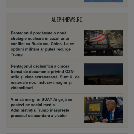
ALEPHNEWS.RO
Pentagonul pregătește o nouă
strategie nucleară în cazul unui
conflict cu Rusia sau China. La ce
opțiuni militare ar putea recurge
Trump
Pentagonul declasifică a cincea
tranșă de documente privind OZN-
urile și viața extraterestră. Sunt 41 de
materiale noi, inclusiv imagini și
videoclipuri
Vrei să mergi în SUA? Ai grijă ce
postezi pe social media.
Administrația Trump înăsprește
procesul de acordare a vizelor