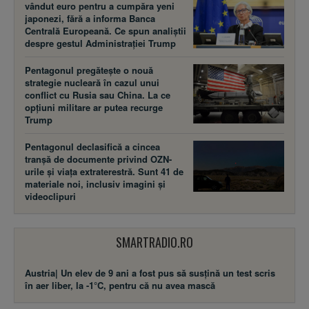
vândut euro pentru a cumpăra yeni
japonezi, fără a informa Banca
Centrală Europeană. Ce spun analiștii
despre gestul Administrației Trump
Pentagonul pregătește o nouă
strategie nucleară în cazul unui
conflict cu Rusia sau China. La ce
opțiuni militare ar putea recurge
Trump
Pentagonul declasifică a cincea
tranșă de documente privind OZN-
urile și viața extraterestră. Sunt 41 de
materiale noi, inclusiv imagini și
videoclipuri
SMARTRADIO.RO
Austria| Un elev de 9 ani a fost pus să susţină un test scris
în aer liber, la -1°C, pentru că nu avea mască