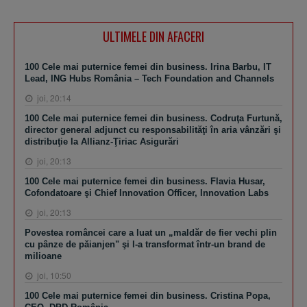
ULTIMELE DIN AFACERI
100 Cele mai puternice femei din business. Irina Barbu, IT
Lead, ING Hubs România – Tech Foundation and Channels
joi, 20:14
100 Cele mai puternice femei din business. Codruţa Furtună,
director general adjunct cu responsabilităţi în aria vânzări şi
distribuţie la Allianz-Ţiriac Asigurări
joi, 20:13
100 Cele mai puternice femei din business. Flavia Husar,
Cofondatoare şi Chief Innovation Officer, Innovation Labs
joi, 20:13
Povestea româncei care a luat un „maldăr de fier vechi plin
cu pânze de păianjen" şi l-a transformat într-un brand de
milioane
joi, 10:50
100 Cele mai puternice femei din business. Cristina Popa,