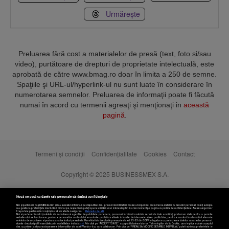
Urmărește
Preluarea fără cost a materialelor de presă (text, foto si/sau
video), purtătoare de drepturi de proprietate intelectuală, este
aprobată de către www.bmag.ro doar în limita a 250 de semne.
Spaţiile şi URL-ul/hyperlink-ul nu sunt luate în considerare în
numerotarea semnelor. Preluarea de informaţii poate fi făcută
numai în acord cu termenii agreaţi şi menţionaţi in
această
pagină
.
Termeni și condiții
Confidențialitate
Cookies
Contact
Copyright © 2025 BUSINESSMEX S.A.
Nouă ne pasă ca datele tale personale să rămână confidențiale
Noi și partenerii noștri
589
stocăm și/sau accesăm informații pe dispozitivul dvs., precum identificatorii cookie unici pentru prelucrarea datelor cu caracter personal. Puteți accepta
sau gestiona preferințele dvs. făcând clic mai jos, respectiv vă puteți opune utilizării unui interes legitim în orice moment pe pagina cu politica de confidențialitate. Aceste alegeri vor
fi raportate partenerilor noștri și nu vă vor afecta navigarea.
Mai multe detalii
Noi si partenerii nostri (retelele de socializare si agentiile de publicitate partenere, precum si furnizorii nostri de servicii de date analitice) prelucram date pentru a permite
website-ului sa functioneze, pentru a personaliza continutul si anunturile publicitare afisate in functie de interesele si/sau profilul dvs., pentru a va oferi functionalitati aferente
retelelor de socializare si pentru a analiza traficul pe website. Beneficiati de drepturile prevazute de art. 15-22 din GDPR in legatura cu prelucrarea datelor cu caracter personal.
Aceste drepturi pot fi exercitate prin modalitatea indicata
aici
. Prin click pe “ACCEPT TOATE”, acceptati folosirea tuturor Tehnologiilor de tip Cookie, care implica inclusiv acceptul
dvs. cu privire la stocarea/accesarea informatiilor de catre Vendor-ii cu care colaboram. Prin click pe “VREAU SA MODIFIC SETARILE INDIVIDUAL” puteti schimba preferintele in