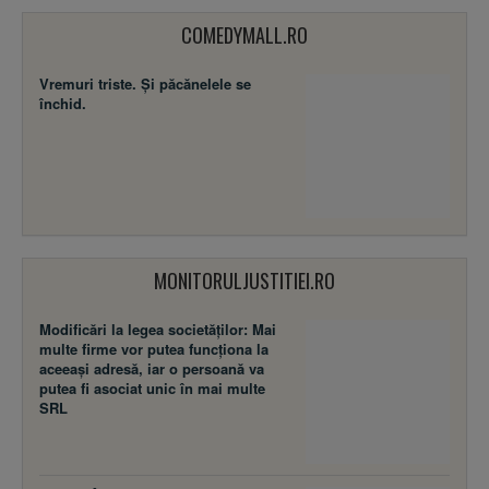
COMEDYMALL.RO
Vremuri triste. Şi păcănelele se
închid.
MONITORULJUSTITIEI.RO
Modificări la legea societăţilor: Mai
multe firme vor putea funcţiona la
aceeaşi adresă, iar o persoană va
putea fi asociat unic în mai multe
SRL