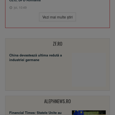
CEO, DPD România
joi, 10:49
Vezi mai multe ştiri
ZF.RO
China devastează ultima redută a
industriei germane
ALEPHNEWS.RO
Financial Times: Statele Unite au