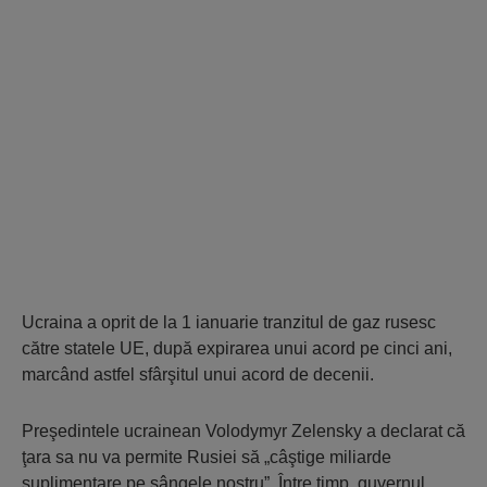
Ucraina a oprit de la 1 ianuarie tranzitul de gaz rusesc
către statele UE, după expirarea unui acord pe cinci ani,
marcând astfel sfârşitul unui acord de decenii.
Preşedintele ucrainean Volodymyr Zelensky a declarat că
ţara sa nu va permite Rusiei să „câştige miliarde
suplimentare pe sângele nostru”. Între timp, guvernul