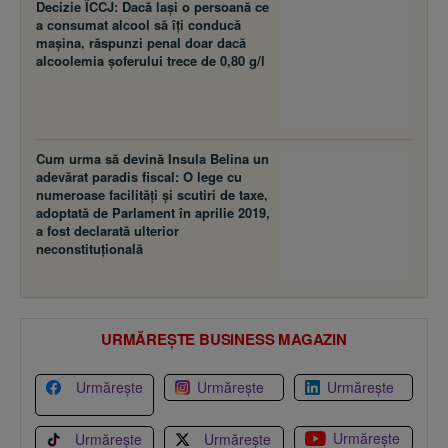
Decizie ÎCCJ: Dacă laşi o persoană ce
a consumat alcool să îţi conducă
maşina, răspunzi penal doar dacă
alcoolemia şoferului trece de 0,80 g/l
Cum urma să devină Insula Belina un
adevărat paradis fiscal: O lege cu
numeroase facilităţi şi scutiri de taxe,
adoptată de Parlament în aprilie 2019,
a fost declarată ulterior
neconstituţională
URMĂREȘTE BUSINESS MAGAZIN
Urmărește
Urmărește
Urmărește
Urmărește
Urmărește
Urmărește