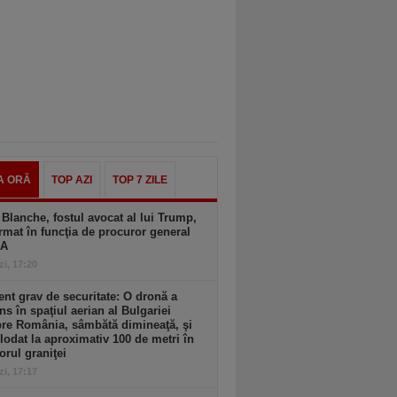
A ORĂ
TOP AZI
TOP 7 ZILE
Blanche, fostul avocat al lui Trump,
rmat în funcţia de procuror general
UA
zi, 17:20
ent grav de securitate: O dronă a
ns în spaţiul aerian al Bulgariei
re România, sâmbătă dimineaţă, şi
lodat la aproximativ 100 de metri în
iorul graniţei
zi, 17:17