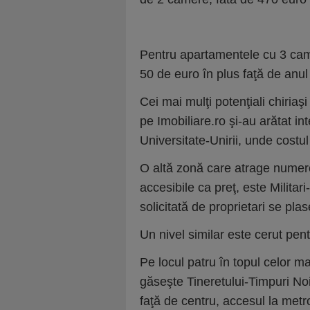
Pentru apartamentele cu 3 came
50 de euro în plus faţă de anul 
Cei mai mulţi potenţiali chiria
pe Imobiliare.ro şi-au arătat i
Universitate-Unirii, unde costu
O altă zonă care atrage numeroş
accesibile ca preţ, este Milita
solicitată de proprietari se pla
Un nivel similar este cerut pe
Pe locul patru în topul celor m
găseşte Tineretului-Timpuri Noi
faţă de centru, accesul la metro