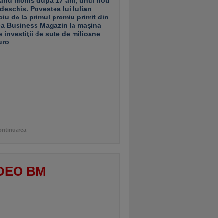
ariu închis după 17 ani, unul nou
 deschis. Povestea lui Iulian
ciu de la primul premiu primit din
ea Business Magazin la maşina
e investiţii de sute de milioane
uro
ontinuarea
DEO BM