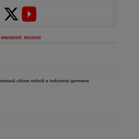
apartament
,
bucuresti
stează ultima redută a industriei germane