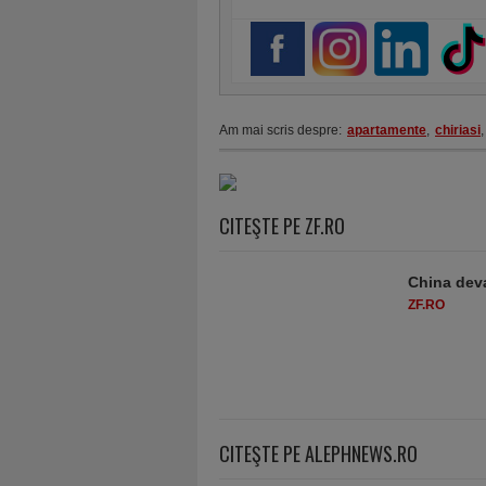
Am mai scris despre:
apartamente
,
chiriasi
,
CITEŞTE PE ZF.RO
China deva
ZF.RO
CITEŞTE PE ALEPHNEWS.RO