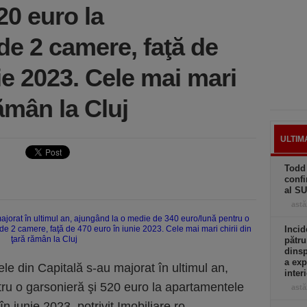
20 euro la
de 2 camere, faţă de
ie 2023. Cele mai mari
rămân la Cluj
ULTIM
Todd 
confi
al S
astă
Incid
pătru
dinsp
a exp
ţele din Capitală s-au majorat în ultimul an,
inter
ru o garsonieră şi 520 euro la apartamentele
astă
 iunie 2023, potrivit Imobiliare.ro.