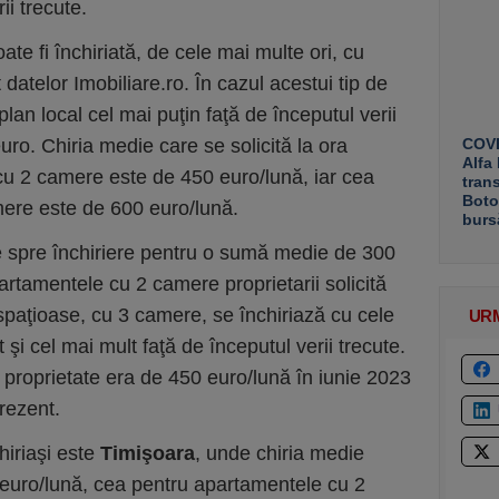
ii trecute.
ate fi închiriată, de cele mai multe ori, cu
datelor Imobiliare.ro. În cazul acestui tip de
plan local cel mai puţin faţă de începutul verii
uro. Chiria medie care se solicită la ora
COVE
Alfa
u 2 camere este de 450 euro/lună, iar cea
tran
Boto
ere este de 600 euro/lună.
burs
e spre închiriere pentru o sumă medie de 300
artamentele cu 2 camere proprietarii solicită
spaţioase, cu 3 camere, se închiriază cu cele
UR
 şi cel mai mult faţă de începutul verii trecute.
 proprietate era de 450 euro/lună în iunie 2023
prezent.
hiriaşi este
Timişoara
, unde chiria medie
euro/lună, cea pentru apartamentele cu 2