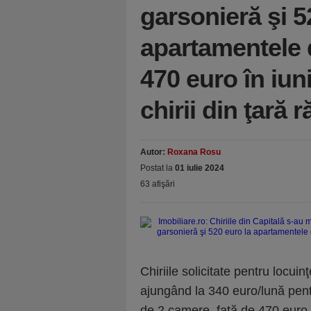
garsonieră şi 5
apartamentele 
470 euro în iun
chirii din ţară 
Autor:
Roxana Rosu
Postat la
01 iulie 2024
63 afişări
Chiriile solicitate pentru locuin
ajungând la 340 euro/lună pent
de 2 camere, fată de 470 euro în