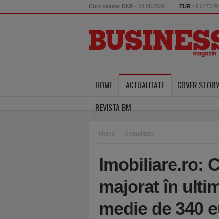
Curs valutar BNR
- 08.08.2026
EUR
- 5.2473 
HOME
ACTUALITATE
COVER STOR
REVISTA BM
Home
Actualitate
Imobiliare.ro: C
majorat în ulti
medie de 340 e