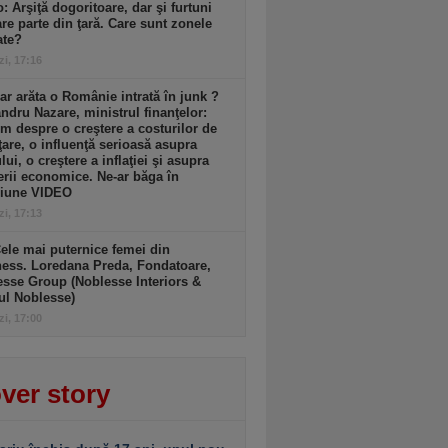
: Arşiţă dogoritoare, dar şi furtuni
re parte din ţară. Care sunt zonele
ate?
zi, 17:16
r arăta o Românie intrată în junk ?
ndru Nazare, ministrul finanţelor:
m despre o creştere a costurilor de
ţare, o influenţă serioasă asupra
lui, o creştere a inflaţiei şi asupra
erii economice. Ne-ar băga în
siune VIDEO
zi, 17:13
ele mai puternice femei din
ess. Loredana Preda, Fondatoare,
sse Group (Noblesse Interiors &
ul Noblesse)
zi, 17:00
ver story