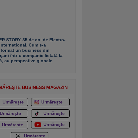
R STORY. 35 de ani de Electro-
 International. Cum s-a
sformat un business din
şani într-o companie listată la
ă, cu perspective globale
MĂREȘTE BUSINESS MAGAZIN
Urmărește
Urmărește
Urmărește
Urmărește
Urmărește
Urmărește
Urmărește