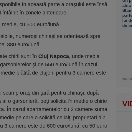
Un p
isponibile în această parte a oraşului este însă
abia
Stan
 întâlnit în zonele anterioare.
part
lui d
n medie, cu 500 euro/lună.
de e
esibile, numeroşi chiriaşi se orientează spre
icei 380 euro/lună.
ate chirii sunt în
Cluj Napoca
, unde media
garsonierelor şi de 550 euro/lună în cazul
 medie plătită de clujeni pentru 3 camere este
vezi c
ai scump oraş din ţară pentru chiriaşi, după
ai o garsonieră, poţi solicita în medie o chirie
VI
ta. În cazul apartamentelor cu 2 camere suma
medie pe care o solicită ceilalţi proprietari din
u 3 camere este de 600 euro/lună, cu 50 euro