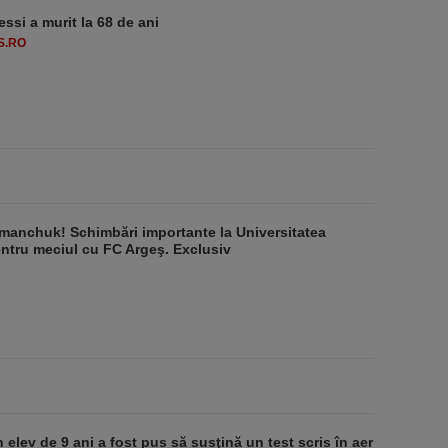
essi a murit la 68 de ani
S.RO
manchuk! Schimbări importante la Universitatea
ntru meciul cu FC Argeş. Exclusiv
 elev de 9 ani a fost pus să susţină un test scris în aer