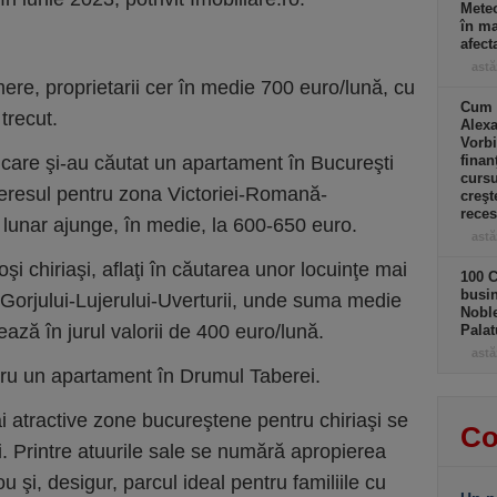
Meteo
în ma
afect
astă
re, proprietarii cer în medie 700 euro/lună, cu
Cum a
trecut.
Alexa
Vorbi
şi care şi-au căutat un apartament în Bucureşti
finan
cursu
nteresul pentru zona Victoriei-Romană-
creşt
rece
l lunar ajunge, în medie, la 600-650 euro.
astă
i chiriaşi, aflaţi în căutarea unor locuinţe mai
100 C
busin
ri-Gorjului-Lujerului-Uverturii, unde suma medie
Noble
sează în jurul valorii de 400 euro/lună.
Palat
astă
ntru un apartament în Drumul Taberei.
ai atractive zone bucureştene pentru chiriaşi se
Co
. Printre atuurile sale se numără apropierea
u şi, desigur, parcul ideal pentru familiile cu