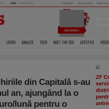
RON
USD
- 4.5595 RON
Publicitate
Abonamente
Politica de
ABONARE
Y
LIDERI
ANALIZE
TECH
MEET THE CEO
LIFESTYLE
VIDEO
ZF C
hiriile din Capitală s-au
servi
distr
mul an, ajungând la o
pentr
uro/lună pentru o
antre