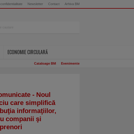
 confidentialitate
Newsletter
Contact
Arhiva BM
ECONOMIE CIRCULARĂ
Cataloage BM
Evenimente
omunicate - Noul
ciu care simplifică
ibuţia informaţiilor,
u companii şi
prenori