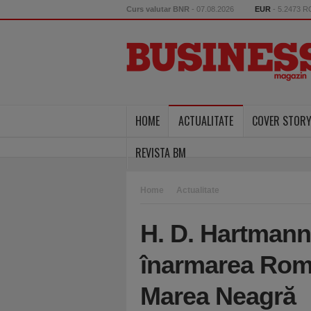
Curs valutar BNR
- 07.08.2026
EUR
- 5.2473 
HOME
ACTUALITATE
COVER STOR
REVISTA BM
Home
Actualitate
H. D. Hartmann
înarmarea Româ
Marea Neagră