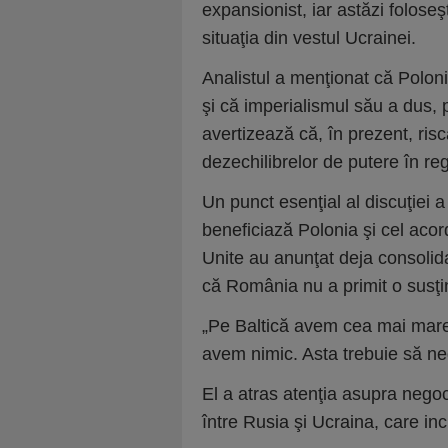
expansionist, iar astăzi folos
situaţia din vestul Ucrainei.
Analistul a menţionat că Polon
şi că imperialismul său a dus, p
avertizează că, în prezent, ri
dezechilibrelor de putere în re
Un punct esenţial al discuţiei a
beneficiază Polonia şi cel aco
Unite au anunţat deja consolida
că România nu a primit o susţi
„Pe Baltică avem cea mai mare
avem nimic. Asta trebuie să n
El a atras atenţia asupra negoci
între Rusia şi Ucraina, care i