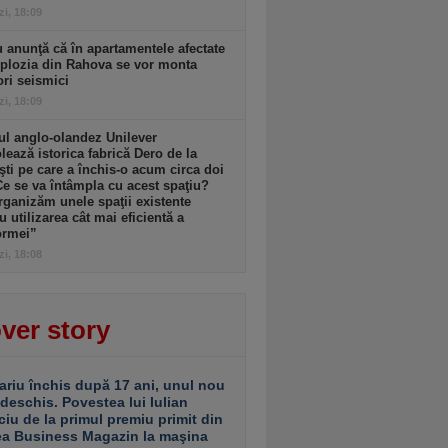
zi, 18:09
 anunţă că în apartamentele afectate
plozia din Rahova se vor monta
ri seismici
zi, 18:09
l anglo-olandez Unilever
ează istorica fabrică Dero de la
şti pe care a închis-o acum circa doi
Ce se va întâmpla cu acest spaţiu?
ganizăm unele spaţii existente
u utilizarea cât mai eficientă a
ormei”
zi, 18:08
ver story
ariu închis după 17 ani, unul nou
 deschis. Povestea lui Iulian
ciu de la primul premiu primit din
ea Business Magazin la maşina