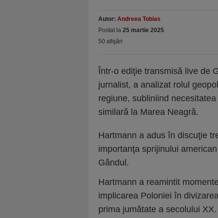
Autor:
Andreea Tobias
Postat la
25 martie 2025
50 afişări
Într-o ediţie transmisă live de 
jurnalist, a analizat rolul geopol
regiune, subliniind necesitate
similară la Marea Neagră.
Hartmann a adus în discuţie tre
importanţa sprijinului american
Gândul.
Hartmann a reamintit momente i
implicarea Poloniei în divizarea
prima jumătate a secolului XX. P