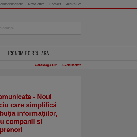
 confidentialitate
Newsletter
Contact
Arhiva BM
ECONOMIE CIRCULARĂ
Cataloage BM
Evenimente
omunicate - Noul
ciu care simplifică
ibuţia informaţiilor,
u companii şi
prenori