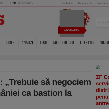
RON
USD
- 4.5595 RON
Publicitate
Abonamente
Politica de
ABONARE
Y
LIDERI
ANALIZE
TECH
MEET THE CEO
LIFESTYLE
VIDEO
ZF C
: „Trebuie să negociem
servi
distr
niei ca bastion la
pentr
antre