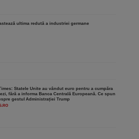
stează ultima redută a industriei germane
Times: Statele Unite au vândut euro pentru a cumpăra
ezi, fără a informa Banca Centrală Europeană. Ce spun
despre gestul Administrației Trump
S.RO