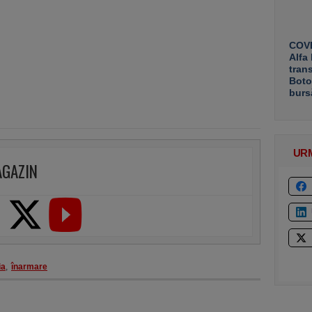
COVE
Alfa
tran
Boto
burs
UR
AGAZIN
ia
,
înarmare