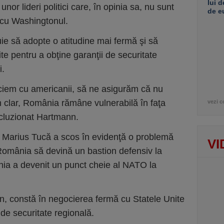
lui d
or lideri politici care, în opinia sa, nu sunt
de e
ia cu Washingtonul.
ie să adopte o atitudine mai fermă şi să
te pentru a obţine garanţii de securitate
i.
ciem cu americanii, să ne asigurăm că nu
in clar, România rămâne vulnerabilă în faţa
vezi c
ncluzionat Hartmann.
ui Marius Tucă a scos în evidenţă o problemă
VI
România să devină un bastion defensiv la
nia a devenit un punct cheie al NATO la
nn, constă în negocierea fermă cu Statele Unite
a de securitate regională.