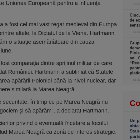
eşte Uniunea Europeană pentru a influenţa
astă
Ciucu
de ex
ia a fost cel mai vast regat medieval din Europa
senzo
astă
rintre altele, la Dictatul de la Viena. Hartmann
scăm o situaţie asemănătoare din cauza
Grupu
demol
giune.
Ploie
ani. 
 fost comparaţia dintre sprijinul militar de care
“Reor
pentr
rdat României. Hartmann a subliniat că Statele
platf
rea apărării Poloniei până la nivel nuclear, dar
astă
nere similară la Marea Neagră.
Co
 securitate, în timp ce pe Marea Neagră nu
egociem şi să apărăm”, a declarat Hartmann.
Un p
erilor privind o eventuală încetare a focului
abia
Stan
nclud Marea Neagră ca zonă de interes strategic.
part