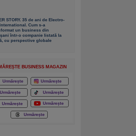
R STORY. 35 de ani de Electro-
 International. Cum s-a
sformat un business din
şani într-o companie listată la
ă, cu perspective globale
MĂREȘTE BUSINESS MAGAZIN
Urmărește
Urmărește
Urmărește
Urmărește
Urmărește
Urmărește
Urmărește