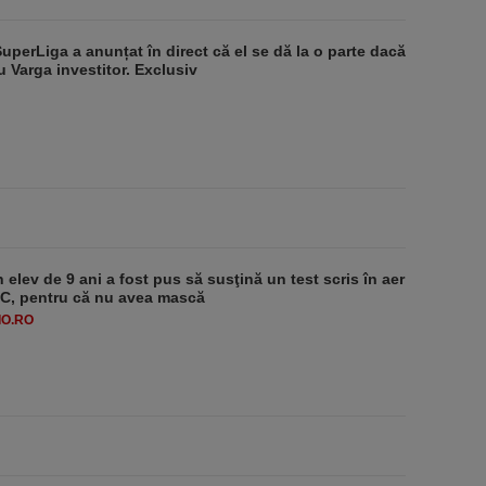
SuperLiga a anunțat în direct că el se dă la o parte dacă
u Varga investitor. Exclusiv
 elev de 9 ani a fost pus să susţină un test scris în aer
-1°C, pentru că nu avea mască
O.RO