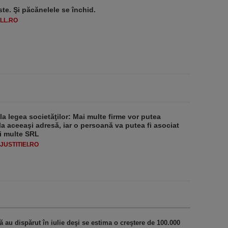
ste. Şi păcănelele se închid.
LL.RO
 la legea societăţilor: Mai multe firme vor putea
la aceeaşi adresă, iar o persoană va putea fi asociat
i multe SRL
USTITIEI.RO
au dispărut în iulie deşi se estima o creştere de 100.000