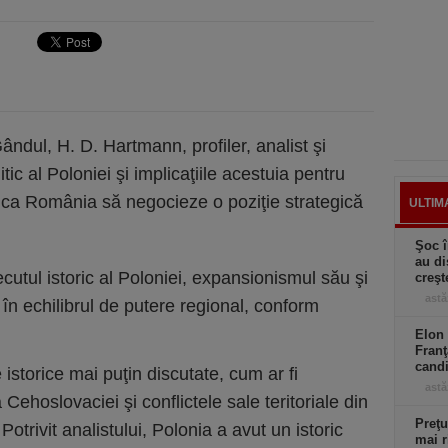
Gândul, H. D. Hartmann, profiler, analist şi
itic al Poloniei şi implicaţiile acestuia pentru
a ca România să negocieze o poziţie strategică
ULTIM
Şoc î
au di
cutul istoric al Poloniei, expansionismul său şi
creşt
astă
 în echilibrul de putere regional, conform
Elon 
Franţ
candi
storice mai puţin discutate, cum ar fi
astă
 Cehoslovaciei şi conflictele sale teritoriale din
Preţu
otrivit analistului, Polonia a avut un istoric
mai r