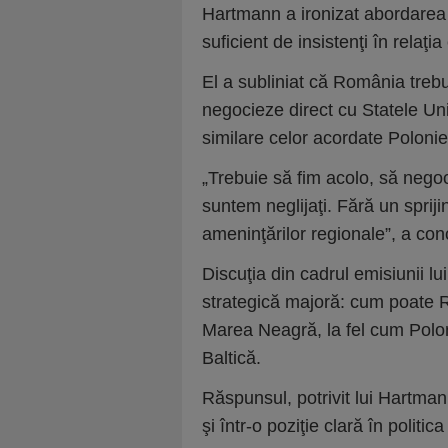
Hartmann a ironizat abordarea un
suficient de insistenţi în relaţ
El a subliniat că România trebu
negocieze direct cu Statele Uni
similare celor acordate Polonie
„Trebuie să fim acolo, să nego
suntem neglijaţi. Fără un sprij
ameninţărilor regionale”, a co
Discuţia din cadrul emisiunii l
strategică majoră: cum poate 
Marea Neagră, la fel cum Polo
Baltică.
Răspunsul, potrivit lui Hartma
şi într-o poziţie clară în politic