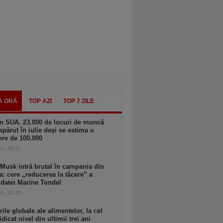
A ORĂ
TOP AZI
TOP 7 ZILE
n SUA. 23.000 de locuri de muncă
spărut în iulie deşi se estima o
ere de 100.000
zi, 18:11
Musk intră brutal în campania din
a: cere „reducerea la tăcere” a
datei Marine Tondel
zi, 18:10
rile globale ale alimentelor, la cel
idicat nivel din ultimii trei ani