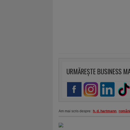
URMĂREȘTE BUSINESS M
Am mai scris despre:
h. d. hartmann
,
român