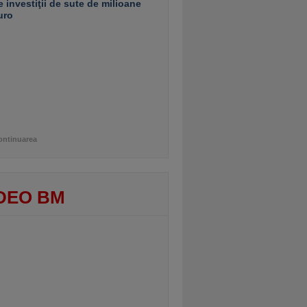
e investiţii de sute de milioane
uro
ontinuarea
DEO BM