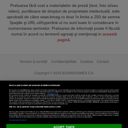
Preluarea fără cost a materialelor de presă (text, foto si/sau
video), purtătoare de drepturi de proprietate intelectuală, este
aprobată de către www.bmag.ro doar în limita a 250 de semne.
Spaţiile şi URL-ul/hyperlink-ul nu sunt luate în considerare în
numerotarea semnelor. Preluarea de informaţii poate fi făcută
numai în acord cu termenii agreaţi şi menţionaţi in
această
pagină
.
Termeni și condiții
Confidențialitate
Cookies
Contact
Copyright © 2025 BUSINESSMEX S.A.
Nouă ne pasă ca datele tale personale să rămână confidențiale
Noi și partenerii noștri
589
stocăm și/sau accesăm informații pe dispozitivul dvs., precum identificatorii cookie unici pentru prelucrarea datelor cu caracter personal. Puteți accepta
sau gestiona preferințele dvs. făcând clic mai jos, respectiv vă puteți opune utilizării unui interes legitim în orice moment pe pagina cu politica de confidențialitate. Aceste alegeri vor
fi raportate partenerilor noștri și nu vă vor afecta navigarea.
Mai multe detalii
Noi si partenerii nostri (retelele de socializare si agentiile de publicitate partenere, precum si furnizorii nostri de servicii de date analitice) prelucram date pentru a permite
website-ului sa functioneze, pentru a personaliza continutul si anunturile publicitare afisate in functie de interesele si/sau profilul dvs., pentru a va oferi functionalitati aferente
retelelor de socializare si pentru a analiza traficul pe website. Beneficiati de drepturile prevazute de art. 15-22 din GDPR in legatura cu prelucrarea datelor cu caracter personal.
Aceste drepturi pot fi exercitate prin modalitatea indicata
aici
. Prin click pe “ACCEPT TOATE”, acceptati folosirea tuturor Tehnologiilor de tip Cookie, care implica inclusiv acceptul
dvs. cu privire la stocarea/accesarea informatiilor de catre Vendor-ii cu care colaboram. Prin click pe “VREAU SA MODIFIC SETARILE INDIVIDUAL” puteti schimba preferintele in
mod individual, mai putin cele legate de cookie strict necesare pentru functionarea website-ului.
Atât noi, cât și partenerii noștri prelucrăm datele pentru a oferi:
Stocarea și/sau accesarea informațiilor de pe un dispozitiv. Măsurarea performanței reclamelor. Utilizarea profilurilor pentru selectarea conținutului personalizat. Dezvoltarea și
îmbunătățirea serviciilor. Crearea profilurilor de conținut personalizat. Utilizarea profilurilor pentru selectarea publicității personalizate. Crearea profilurilor pentru publicitate
personalizată. Măsurarea performanței conținutului. Înțelegerea publicului prin statistici sau combinații de date din surse diferite. Utilizarea datelor limitate pentru a selecta
Setări cookies
conținutul. Utilizarea de date limitate pentru a selecta publicitatea. Date precise de geolocație și identificarea prin scanarea dispozitivului.
Listă parteneri (furnizori)
ACCEPT TOATE