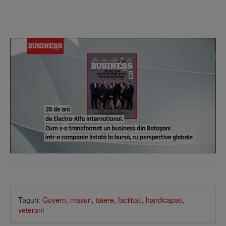
Taguri:
Guvern
,
masuri
,
taiere
,
facilitati
,
handicapati
,
veterani