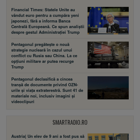
Financial Times: Statele Unite au
vândut euro pentru a cumpăra yeni
japonezi, fără a informa Banca
Centrală Europeană. Ce spun analiștii
despre gestul Administrației Trump
Pentagonul pregătește o nouă
strategie nucleară în cazul unui
conflict cu Rusia sau China. La ce
opțiuni militare ar putea recurge
Trump
Pentagonul declasifică a cincea
tranșă de documente privind OZN-
urile și viața extraterestră. Sunt 41 de
materiale noi, inclusiv imagini și
videoclipuri
SMARTRADIO.RO
Austria| Un elev de 9 ani a fost pus să