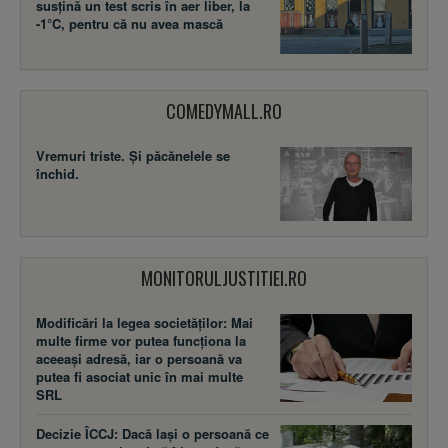
susţină un test scris în aer liber, la
-1°C, pentru că nu avea mască
COMEDYMALL.RO
Vremuri triste. Şi păcănelele se
închid.
MONITORULJUSTITIEI.RO
Modificări la legea societăţilor: Mai
multe firme vor putea funcţiona la
aceeaşi adresă, iar o persoană va
putea fi asociat unic în mai multe
SRL
Decizie ÎCCJ: Dacă laşi o persoană ce