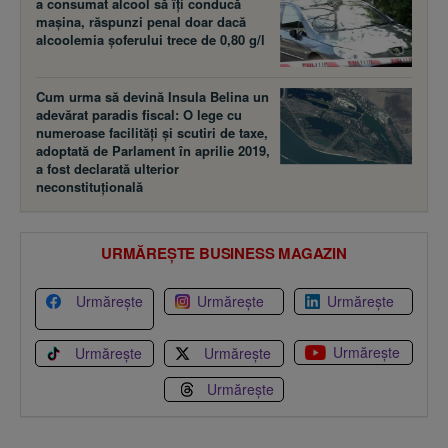
a consumat alcool să îţi conducă
maşina, răspunzi penal doar dacă
alcoolemia şoferului trece de 0,80 g/l
Cum urma să devină Insula Belina un
adevărat paradis fiscal: O lege cu
numeroase facilităţi şi scutiri de taxe,
adoptată de Parlament în aprilie 2019,
a fost declarată ulterior
neconstituţională
URMĂREȘTE BUSINESS MAGAZIN
Urmărește
Urmărește
Urmărește
Urmărește
Urmărește
Urmărește
Urmărește