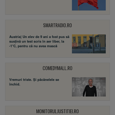
SMARTRADIO.RO
Austria| Un elev de 9 ani a fost pus să
susţină un test scris în aer liber, la
-1°C, pentru că nu avea mască
COMEDYMALL.RO
Vremuri triste. Şi păcănelele se
închid.
MONITORULJUSTITIEI.RO