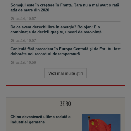
Şomajul este în creştere în Franţa. Ţara nu a mai avut o rată
atât de mare din 2020
astăzi, 10:57
De ce avem dezechilibre în energie? Bolojan: E o
combinaţie de decizii greşite, uneori de rea-voinţă
astăzi, 10:57
Caniculă fără precedent în Europa Centrală şi de Est. Au fost
doborâte noi recorduri de temperatură
astăzi, 10:56
Vezi mai multe ştiri
ZF.RO
China devastează ultima redută a
industriei germane