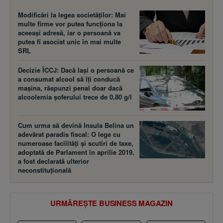
Modificări la legea societăţilor: Mai
multe firme vor putea funcţiona la
aceeaşi adresă, iar o persoană va
putea fi asociat unic în mai multe
SRL
Decizie ÎCCJ: Dacă laşi o persoană ce
a consumat alcool să îţi conducă
maşina, răspunzi penal doar dacă
alcoolemia şoferului trece de 0,80 g/l
Cum urma să devină Insula Belina un
adevărat paradis fiscal: O lege cu
numeroase facilităţi şi scutiri de taxe,
adoptată de Parlament în aprilie 2019,
a fost declarată ulterior
neconstituţională
URMĂREȘTE BUSINESS MAGAZIN