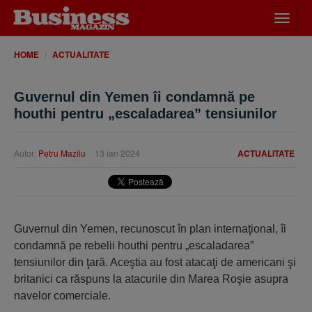
Desch
meniu
HOME
ACTUALITATE
Guvernul din Yemen îi condamnă pe
houthi pentru „escaladarea” tensiunilor
Autor:
Petru Mazilu
13 ian 2024
ACTUALITATE
Guvernul din Yemen, recunoscut în plan internaţional, îi
condamnă pe rebelii houthi pentru „escaladarea”
tensiunilor din ţară. Aceştia au fost atacaţi de americani şi
britanici ca răspuns la atacurile din Marea Roşie asupra
navelor comerciale.