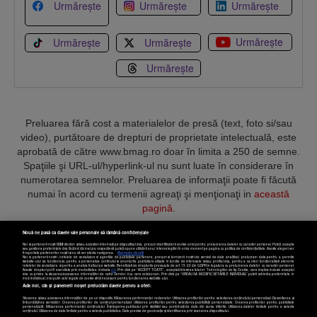
Urmărește
Urmărește
Urmărește
Urmărește
Urmărește
Urmărește
Urmărește
Preluarea fără cost a materialelor de presă (text, foto si/sau
video), purtătoare de drepturi de proprietate intelectuală, este
aprobată de către www.bmag.ro doar în limita a 250 de semne.
Spaţiile şi URL-ul/hyperlink-ul nu sunt luate în considerare în
numerotarea semnelor. Preluarea de informaţii poate fi făcută
numai în acord cu termenii agreaţi şi menţionaţi in
această
pagină
.
Nouă ne pasă ca datele tale personale să rămână confidențiale
Noi și partenerii noștri
589
stocăm și/sau accesăm informații pe dispozitivul dvs., precum identificatorii cookie unici pentru prelucrarea datelor cu caracter personal. Puteți accepta
sau gestiona preferințele dvs. făcând clic mai jos, respectiv vă puteți opune utilizării unui interes legitim în orice moment pe pagina cu politica de confidențialitate. Aceste alegeri vor
fi raportate partenerilor noștri și nu vă vor afecta navigarea.
Mai multe detalii
Noi si partenerii nostri (retelele de socializare si agentiile de publicitate partenere, precum si furnizorii nostri de servicii de date analitice) prelucram date pentru a permite
Termeni și condiții
Confidențialitate
Cookies
Contact
website-ului sa functioneze, pentru a personaliza continutul si anunturile publicitare afisate in functie de interesele si/sau profilul dvs., pentru a va oferi functionalitati aferente
retelelor de socializare si pentru a analiza traficul pe website. Beneficiati de drepturile prevazute de art. 15-22 din GDPR in legatura cu prelucrarea datelor cu caracter personal.
Aceste drepturi pot fi exercitate prin modalitatea indicata
aici
. Prin click pe “ACCEPT TOATE”, acceptati folosirea tuturor Tehnologiilor de tip Cookie, care implica inclusiv acceptul
dvs. cu privire la stocarea/accesarea informatiilor de catre Vendor-ii cu care colaboram. Prin click pe “VREAU SA MODIFIC SETARILE INDIVIDUAL” puteti schimba preferintele in
mod individual, mai putin cele legate de cookie strict necesare pentru functionarea website-ului.
Atât noi, cât și partenerii noștri prelucrăm datele pentru a oferi:
Copyright © 2025 BUSINESSMEX S.A.
Stocarea și/sau accesarea informațiilor de pe un dispozitiv. Măsurarea performanței reclamelor. Utilizarea profilurilor pentru selectarea conținutului personalizat. Dezvoltarea și
îmbunătățirea serviciilor. Crearea profilurilor de conținut personalizat. Utilizarea profilurilor pentru selectarea publicității personalizate. Crearea profilurilor pentru publicitate
personalizată. Măsurarea performanței conținutului. Înțelegerea publicului prin statistici sau combinații de date din surse diferite. Utilizarea datelor limitate pentru a selecta
Setări cookies
conținutul. Utilizarea de date limitate pentru a selecta publicitatea. Date precise de geolocație și identificarea prin scanarea dispozitivului.