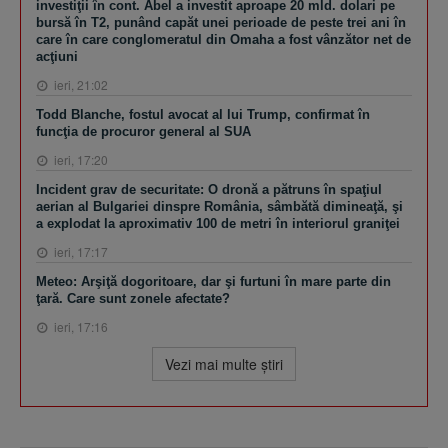
investiţii în cont. Abel a investit aproape 20 mld. dolari pe
bursă în T2, punând capăt unei perioade de peste trei ani în
care în care conglomeratul din Omaha a fost vânzător net de
acţiuni
ieri, 21:02
Todd Blanche, fostul avocat al lui Trump, confirmat în
funcţia de procuror general al SUA
ieri, 17:20
Incident grav de securitate: O dronă a pătruns în spaţiul
aerian al Bulgariei dinspre România, sâmbătă dimineaţă, şi
a explodat la aproximativ 100 de metri în interiorul graniţei
ieri, 17:17
Meteo: Arşiţă dogoritoare, dar şi furtuni în mare parte din
ţară. Care sunt zonele afectate?
ieri, 17:16
Vezi mai multe ştiri