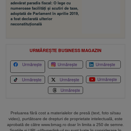
adevărat paradis fiscal: O lege cu
numeroase facilităţi şi scutiri de taxe,
adoptată de Parlament în aprilie 2019,
a fost declarată ulterior
neconstituţională
URMĂREȘTE BUSINESS MAGAZIN
Urmărește
Urmărește
Urmărește
Urmărește
Urmărește
Urmărește
Urmărește
Preluarea fără cost a materialelor de presă (text, foto si/sau
video), purtătoare de drepturi de proprietate intelectuală, este
aprobată de către www.bmag.ro doar în limita a 250 de semne.
Spaţiile şi URL-ul/hyperlink-ul nu sunt luate în considerare în