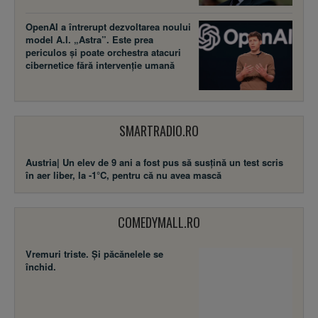
OpenAI a întrerupt dezvoltarea noului
model A.I. „Astra”. Este prea
periculos și poate orchestra atacuri
cibernetice fără intervenție umană
SMARTRADIO.RO
Austria| Un elev de 9 ani a fost pus să susţină un test scris
în aer liber, la -1°C, pentru că nu avea mască
COMEDYMALL.RO
Vremuri triste. Şi păcănelele se
închid.