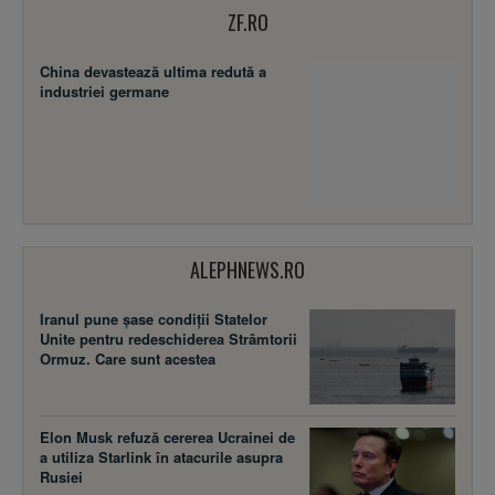
ZF.RO
China devastează ultima redută a
industriei germane
ALEPHNEWS.RO
Iranul pune șase condiții Statelor
Unite pentru redeschiderea Strâmtorii
Ormuz. Care sunt acestea
Elon Musk refuză cererea Ucrainei de
a utiliza Starlink în atacurile asupra
Rusiei