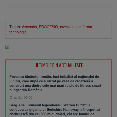
Taguri:
Ascendis
,
PROCESIO
,
investitie
,
platforma
,
tehnologie
ULTIMELE DIN ACTUALITATE
Povestea tânărului român, fost fotbalist al naţionalei de
juniori, care după ce a lucrat pe vase de croazieră a
construit una dintre cele mai mari reţele de fitness smart-
budget din România
astăzi, 05:00
Greg Abel, urmaşul legendarului Warren Buffett la
conducerea gigantului Berkshire Hathaway, a început să
cheltuiască din cei 366 mld. dolari, cât are fondul de