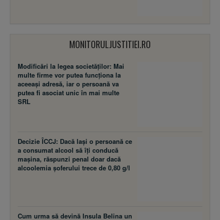
MONITORULJUSTITIEI.RO
Modificări la legea societăţilor: Mai
multe firme vor putea funcţiona la
aceeaşi adresă, iar o persoană va
putea fi asociat unic în mai multe
SRL
Decizie ÎCCJ: Dacă laşi o persoană ce
a consumat alcool să îţi conducă
maşina, răspunzi penal doar dacă
alcoolemia şoferului trece de 0,80 g/l
Cum urma să devină Insula Belina un