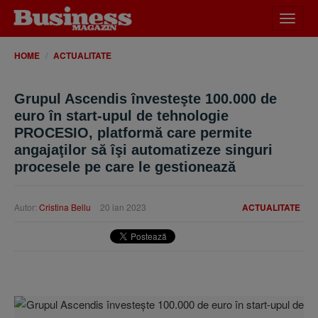
Desch
meniu
HOME
ACTUALITATE
Grupul Ascendis învesteşte 100.000 de
euro în start-upul de tehnologie
PROCESIO, platformă care permite
angajaţilor să îşi automatizeze singuri
procesele pe care le gestionează
Autor:
Cristina Bellu
20 ian 2023
ACTUALITATE