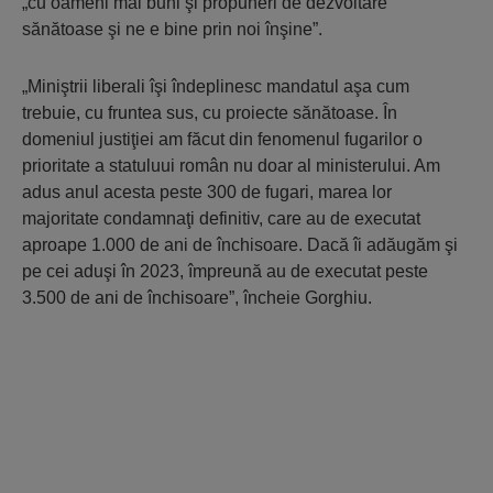
„cu oameni mai buni şi propuneri de dezvoltare
sănătoase şi ne e bine prin noi înşine”.
„Miniştrii liberali îşi îndeplinesc mandatul aşa cum
trebuie, cu fruntea sus, cu proiecte sănătoase. În
domeniul justiţiei am făcut din fenomenul fugarilor o
prioritate a statuluui român nu doar al ministerului. Am
adus anul acesta peste 300 de fugari, marea lor
majoritate condamnaţi definitiv, care au de executat
aproape 1.000 de ani de închisoare. Dacă îi adăugăm şi
pe cei aduşi în 2023, împreună au de executat peste
3.500 de ani de închisoare”, încheie Gorghiu.