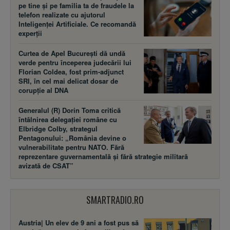
pe tine și pe familia ta de fraudele la
telefon realizate cu ajutorul
Inteligenței Artificiale. Ce recomandă
experții
Curtea de Apel București dă undă
verde pentru începerea judecării lui
Florian Coldea, fost prim-adjunct
SRI, în cel mai delicat dosar de
corupție al DNA
Generalul (R) Dorin Toma critică
întâlnirea delegației române cu
Elbridge Colby, strategul
Pentagonului: „România devine o
vulnerabilitate pentru NATO. Fără
reprezentare guvernamentală și fără strategie militară
avizată de CSAT”
SMARTRADIO.RO
Austria| Un elev de 9 ani a fost pus să