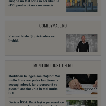
susţină un test scris în aer liber, la
-1°C, pentru că nu avea mască
COMEDYMALL.RO
Vremuri triste. Şi păcănelele se
închid.
MONITORULJUSTITIEI.RO
Modificări la legea societăţilor: Mai
multe firme vor putea funcţiona la
aceeaşi adresă, iar o persoană va
putea fi asociat unic în mai multe
SRL
Decizie ÎCCJ: Dacă laşi o persoană ce