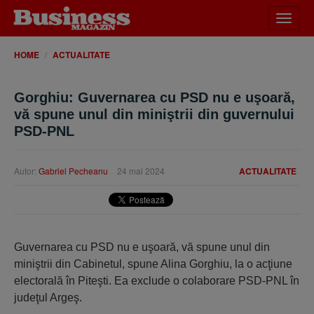
Desch
meniu
HOME
ACTUALITATE
Gorghiu: Guvernarea cu PSD nu e uşoară,
vă spune unul din miniştrii din guvernului
PSD-PNL
Autor:
Gabriel Pecheanu
24 mai 2024
ACTUALITATE
Guvernarea cu PSD nu e uşoară, vă spune unul din
miniştrii din Cabinetul, spune Alina Gorghiu, la o acţiune
electorală în Piteşti. Ea exclude o colaborare PSD-PNL în
judeţul Argeş.