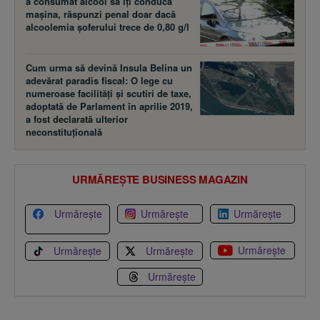
a consumat alcool să îţi conducă
maşina, răspunzi penal doar dacă
alcoolemia şoferului trece de 0,80 g/l
Cum urma să devină Insula Belina un
adevărat paradis fiscal: O lege cu
numeroase facilităţi şi scutiri de taxe,
adoptată de Parlament în aprilie 2019,
a fost declarată ulterior
neconstituţională
URMĂREȘTE BUSINESS MAGAZIN
Urmărește
Urmărește
Urmărește
Urmărește
Urmărește
Urmărește
Urmărește