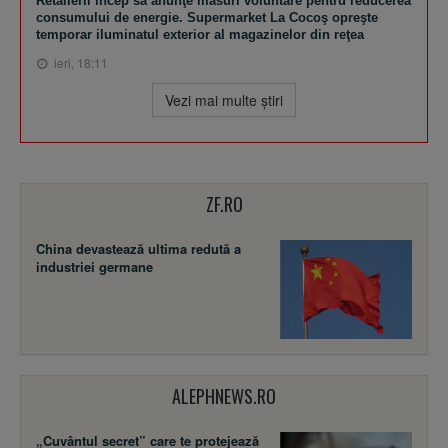
Retailerii încep să anunţe măsuri voluntare pentru reducerea
consumului de energie. Supermarket La Cocoş opreşte
temporar iluminatul exterior al magazinelor din reţea
ieri, 18:11
Vezi mai multe ştiri
ZF.RO
China devastează ultima redută a
industriei germane
ALEPHNEWS.RO
„Cuvântul secret” care te protejează