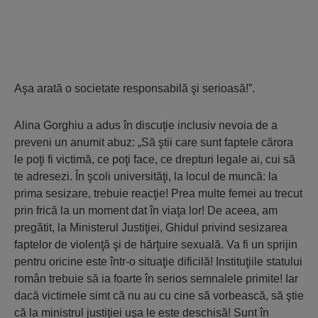
Aşa arată o societate responsabilă şi serioasă!”.
Alina Gorghiu a adus în discuţie inclusiv nevoia de a
preveni un anumit abuz: „Să ştii care sunt faptele cărora
le poţi fi victimă, ce poţi face, ce drepturi legale ai, cui să
te adresezi. În şcoli universităţi, la locul de muncă: la
prima sesizare, trebuie reacţie! Prea multe femei au trecut
prin frică la un moment dat în viaţa lor! De aceea, am
pregătit, la Ministerul Justiţiei, Ghidul privind sesizarea
faptelor de violenţă şi de hărţuire sexuală. Va fi un sprijin
pentru oricine este într-o situaţie dificilă! Instituţiile statului
român trebuie să ia foarte în serios semnalele primite! Iar
dacă victimele simt că nu au cu cine să vorbească, să ştie
că la ministrul justiţiei uşa le este deschisă! Sunt în