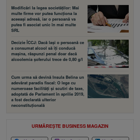
Modificări la legea societăţilor: Mai
multe firme vor putea funcţiona la
aceeaşi adresă, iar o persoană va
putea fi asociat unic în mai multe
SRL
Decizie ÎCCJ: Dacă laşi o persoană ce
a consumat alcool să îţi conducă
maşina, răspunzi penal doar dacă
alcoolemia şoferului trece de 0,80 g/l
Cum urma să devină Insula Belina un
adevărat paradis fiscal: O lege cu
numeroase facilităţi şi scutiri de taxe,
adoptată de Parlament în aprilie 2019,
a fost declarată ulterior
neconstituţională
URMĂREȘTE BUSINESS MAGAZIN