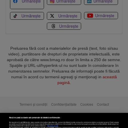
Urmărește
Urmărește
Urmărește
Urmărește
Urmărește
Urmărește
Urmărește
Preluarea fără cost a materialelor de presă (text, foto si/sau
video), purtătoare de drepturi de proprietate intelectuală, este
aprobată de către www.bmag.ro doar în limita a 250 de semne.
Spaţiile şi URL-ul/hyperlink-ul nu sunt luate în considerare în
numerotarea semnelor. Preluarea de informaţii poate fi făcută
numai în acord cu termenii agreaţi şi menţionaţi in
această
pagină
.
Termeni și condiții
Confidențialitate
Cookies
Contact
Copyright © 2025 BUSINESSMEX S.A.
Nouă ne pasă ca datele tale personale să rămână confidențiale
Noi și partenerii noștri
589
stocăm și/sau accesăm informații pe dispozitivul dvs., precum identificatorii cookie unici pentru prelucrarea datelor cu caracter personal. Puteți accepta
sau gestiona preferințele dvs. făcând clic mai jos, respectiv vă puteți opune utilizării unui interes legitim în orice moment pe pagina cu politica de confidențialitate. Aceste alegeri vor
fi raportate partenerilor noștri și nu vă vor afecta navigarea.
Mai multe detalii
Noi si partenerii nostri (retelele de socializare si agentiile de publicitate partenere, precum si furnizorii nostri de servicii de date analitice) prelucram date pentru a permite