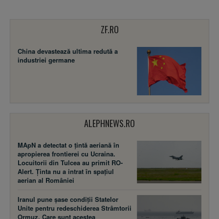
ZF.RO
China devastează ultima redută a
industriei germane
ALEPHNEWS.RO
MApN a detectat o țintă aeriană în
apropierea frontierei cu Ucraina.
Locuitorii din Tulcea au primit RO-
Alert. Ținta nu a intrat în spațiul
aerian al României
Iranul pune șase condiții Statelor
Unite pentru redeschiderea Strâmtorii
Ormuz. Care sunt acestea