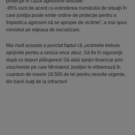
protecţie în cazul agresiunii sexuale.
-95% sunt de acord cu extinderea numărului de situaţii în
care justiţia poate emite ordine de protecţie pentru a
împiedica agresorii să se apropie de victime”, a mai spus
ministrul pe reţeaua de socializare.
Mai mult aceasta a punctat faptul că „victimele trebuie
sprijinite pentru a sesiza orice abuz. Să fie în siguranţă
după ce depun plângerea! Să aibă sprijin financiar prin
voucherele pe care Ministerul Justiţiei le eliberează în
cuantum de maxim 18.500 de lei pentru nevoile urgente,
din banii luaţi de la infractori!