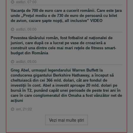
astăzi, 07:00
Vacanţa de 700 de euro care a cucerit românii. Care este ţara
unde „Preţul mediu e de 730 de euro de persoană cu bilet
de avion, cazare şapte nopţi, all inclusive” VIDEO
astăzi, 06:00
Povestea tânărului român, fost fotbalist al naţionalei de
juniori, care după ce a lucrat pe vase de croazieră a
construit una dintre cele mai mari reţele de fitness smart-
budget din România
astăzi, 05:00
Greg Abel, urmaşul legendarului Warren Buffett la
conducerea gigantului Berkshire Hathaway, a început să
cheltuiască din cei 366 mld. dolari, cât are fondul de
investiţii în cont. Abel a investit aproape 20 mld. dolari pe
bursă în T2, punând capăt unei perioade de peste trei ani în
care în care conglomeratul din Omaha a fost vânzător net de
acţiuni
ieri, 21:02
Vezi mai multe ştiri