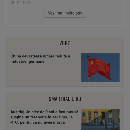
ieri, 18:09
Vezi mai multe ştiri
ZF.RO
China devastează ultima redută a
industriei germane
SMARTRADIO.RO
Austria| Un elev de 9 ani a fost pus să
susţină un test scris în aer liber, la
-1°C, pentru că nu avea mască