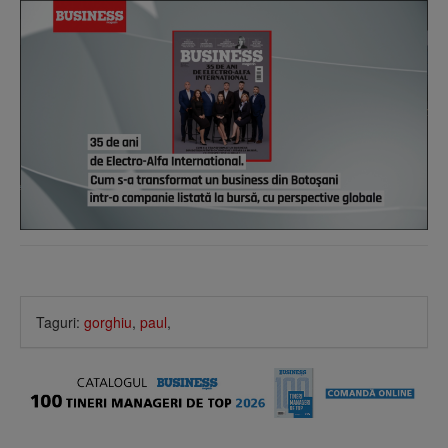
Taguri:
gorghiu
,
paul
,