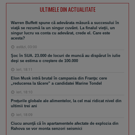
ULTIMELE DIN ACTUALITATE
Warren Buffett spune că adevărata măsură a succesului în
viaţă se rezumă la un singur cuvânt. La finalul vieţii, un
singur lucru va conta cu adevărat, crede el. Care este
acesta?
astăzi, 03:00
Şoc în SUA. 23.000 de locuri de muncă au dispărut în iulie
deşi se estima o creştere de 100.000
ieri, 18:11
Elon Musk intră brutal în campania din Franţa: cere
„reducerea la tăcere” a candidatei Marine Tondel
ieri, 18:10
Preţurile globale ale alimentelor, la cel mai ridicat nivel din
ultimii trei ani
ieri, 18:09
Ciucu anunţă că în apartamentele afectate de explozia din
Rahova se vor monta senzori seismici