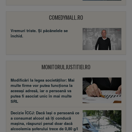
COMEDYMALL.RO
Vremuri triste. Şi păcănelele se
închid.
MONITORULJUSTITIEI.RO
Modificări la legea societăţilor: Mai
multe firme vor putea funcţiona la
aceeaşi adresă, iar o persoană va
putea fi asociat unic în mai multe
SRL
Decizie ÎCCJ: Dacă laşi o persoană ce
a consumat alcool să îţi conducă
maşina, răspunzi penal doar dacă
alcoolemia şoferului trece de 0,80 g/l