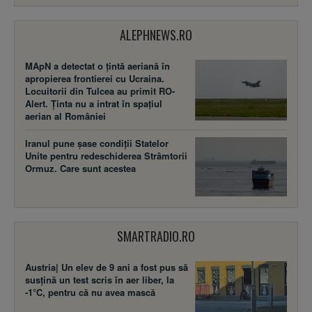
ALEPHNEWS.RO
MApN a detectat o țintă aeriană în
apropierea frontierei cu Ucraina.
Locuitorii din Tulcea au primit RO-
Alert. Ținta nu a intrat în spațiul
aerian al României
Iranul pune șase condiții Statelor
Unite pentru redeschiderea Strâmtorii
Ormuz. Care sunt acestea
SMARTRADIO.RO
Austria| Un elev de 9 ani a fost pus să
susţină un test scris în aer liber, la
-1°C, pentru că nu avea mască