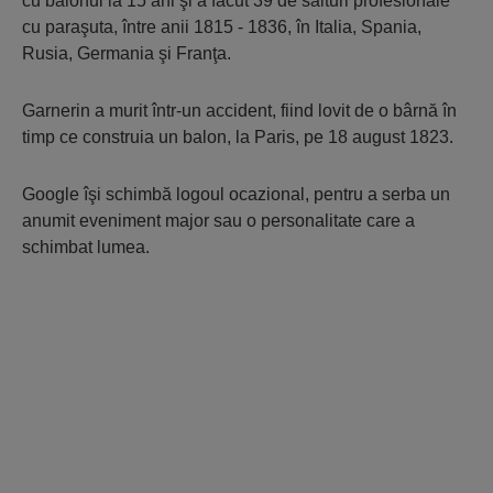
cu balonul la 15 ani şi a făcut 39 de salturi profesionale
cu paraşuta, între anii 1815 - 1836, în Italia, Spania,
Rusia, Germania şi Franţa.
Garnerin a murit într-un accident, fiind lovit de o bârnă în
timp ce construia un balon, la Paris, pe 18 august 1823.
Google îşi schimbă logoul ocazional, pentru a serba un
anumit eveniment major sau o personalitate care a
schimbat lumea.