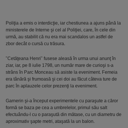
Poliţia a emis o interdicţie, iar chestiunea a ajuns până la
ministerele de Interne şi cel al Poliţiei, care, în cele din
urmă, au stabilit că nu era mai scandalos un astfel de
zbor decât o cursă cu trăsura.
"Cetăţeana Henri" fusese aleasă în urma unui anunţ în
ziar, iar, pe 8 iulie 1798, un număr mare de curioşi s-a
strâns în Parc Monceau să asiste la eveniment. Femeia
era tânără şi frumoasă şi cei doi au făcut câteva ture de
parc în aplauzele celor prezenţi la eveniment.
Garnerin şi-a început experimentele cu paraşute a căror
formă se baza pe cea a umbrelelor, primul său salt
efectuându-l cu o paraşută din mătase, cu un diametru de
aproximativ şapte metri, ataşată la un balon.