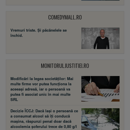
COMEDYMALL.RO
Vremuri triste. Şi păcănelele se
închid.
MONITORULJUSTITIEI.RO
Modificări la legea societăţilor: Mai
multe firme vor putea funcţiona la
aceeaşi adresă, iar o persoană va
putea fi asociat unic în mai multe
SRL
Decizie ÎCCJ: Dacă laşi o persoană ce
a consumat alcool să îţi conducă
maşina, răspunzi penal doar dacă
alcoolemia şoferului trece de 0,80 g/l