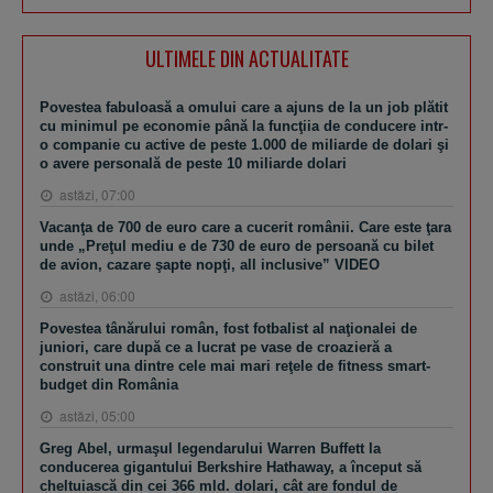
ULTIMELE DIN ACTUALITATE
Povestea fabuloasă a omului care a ajuns de la un job plătit
cu minimul pe economie până la funcţiia de conducere intr-
o companie cu active de peste 1.000 de miliarde de dolari şi
o avere personală de peste 10 miliarde dolari
astăzi, 07:00
Vacanţa de 700 de euro care a cucerit românii. Care este ţara
unde „Preţul mediu e de 730 de euro de persoană cu bilet
de avion, cazare şapte nopţi, all inclusive” VIDEO
astăzi, 06:00
Povestea tânărului român, fost fotbalist al naţionalei de
juniori, care după ce a lucrat pe vase de croazieră a
construit una dintre cele mai mari reţele de fitness smart-
budget din România
astăzi, 05:00
Greg Abel, urmaşul legendarului Warren Buffett la
conducerea gigantului Berkshire Hathaway, a început să
cheltuiască din cei 366 mld. dolari, cât are fondul de