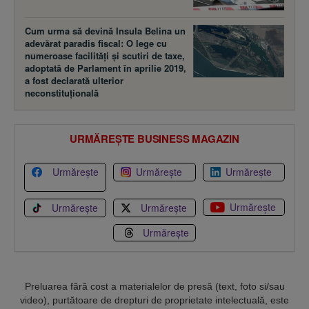
Cum urma să devină Insula Belina un
adevărat paradis fiscal: O lege cu
numeroase facilităţi şi scutiri de taxe,
adoptată de Parlament în aprilie 2019,
a fost declarată ulterior
neconstituţională
URMĂREȘTE BUSINESS MAGAZIN
Urmărește
Urmărește
Urmărește
Urmărește
Urmărește
Urmărește
Urmărește
Preluarea fără cost a materialelor de presă (text, foto si/sau
video), purtătoare de drepturi de proprietate intelectuală, este