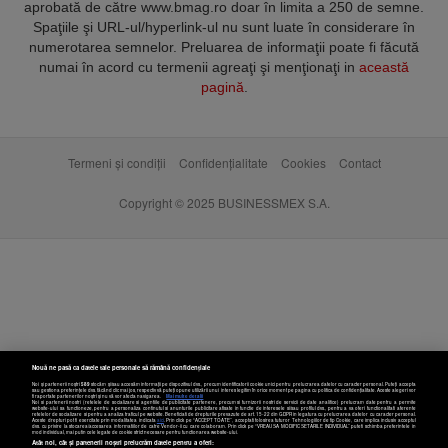
aprobată de către www.bmag.ro doar în limita a 250 de semne.
Spaţiile şi URL-ul/hyperlink-ul nu sunt luate în considerare în
numerotarea semnelor. Preluarea de informaţii poate fi făcută
numai în acord cu termenii agreaţi şi menţionaţi in
această
pagină
.
Termeni și condiții
Confidențialitate
Cookies
Contact
Copyright © 2025 BUSINESSMEX S.A.
Nouă ne pasă ca datele tale personale să rămână confidențiale
Noi și partenerii noștri
589
stocăm și/sau accesăm informații pe dispozitivul dvs., precum identificatorii cookie unici pentru prelucrarea datelor cu caracter personal. Puteți accepta
sau gestiona preferințele dvs. făcând clic mai jos, respectiv vă puteți opune utilizării unui interes legitim în orice moment pe pagina cu politica de confidențialitate. Aceste alegeri vor
fi raportate partenerilor noștri și nu vă vor afecta navigarea.
Mai multe detalii
Noi si partenerii nostri (retelele de socializare si agentiile de publicitate partenere, precum si furnizorii nostri de servicii de date analitice) prelucram date pentru a permite
website-ului sa functioneze, pentru a personaliza continutul si anunturile publicitare afisate in functie de interesele si/sau profilul dvs., pentru a va oferi functionalitati aferente
retelelor de socializare si pentru a analiza traficul pe website. Beneficiati de drepturile prevazute de art. 15-22 din GDPR in legatura cu prelucrarea datelor cu caracter personal.
Aceste drepturi pot fi exercitate prin modalitatea indicata
aici
. Prin click pe “ACCEPT TOATE”, acceptati folosirea tuturor Tehnologiilor de tip Cookie, care implica inclusiv acceptul
dvs. cu privire la stocarea/accesarea informatiilor de catre Vendor-ii cu care colaboram. Prin click pe “VREAU SA MODIFIC SETARILE INDIVIDUAL” puteti schimba preferintele in
mod individual, mai putin cele legate de cookie strict necesare pentru functionarea website-ului.
Atât noi, cât și partenerii noștri prelucrăm datele pentru a oferi: