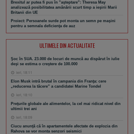
Brexitul ar putea fi pus în ”aşteptare”: Theresa May
analizează posibilitatea amânării scurt timp a ieşirii Marii
Britanii din UE
Proiect: Persoanele surde pot monta un semn pe maşini
pentru a semnala deficienţa de auz
ULTIMELE DIN ACTUALITATE
Şoc în SUA. 23.000 de locuri de muncă au dispărut în iulie
deşi se estima o creştere de 100.000
ieri, 18:11
Elon Musk intră brutal în campania din Franţa: cere
„reducerea la tăcere” a candidatei Marine Tondel
ieri, 18:10
Preţurile globale ale alimentelor, la cel mai ridicat nivel din
ultimii trei ani
ieri, 18:09
Ciucu anunţă că în apartamentele afectate de explozia din
Rahova se vor monta senzori seismici