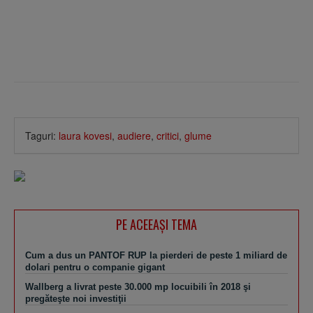
Taguri:
laura kovesi
,
audiere
,
critici
,
glume
PE ACEEAŞI TEMA
Cum a dus un PANTOF RUP la pierderi de peste 1 miliard de
dolari pentru o companie gigant
Wallberg a livrat peste 30.000 mp locuibili în 2018 şi
pregăteşte noi investiţii