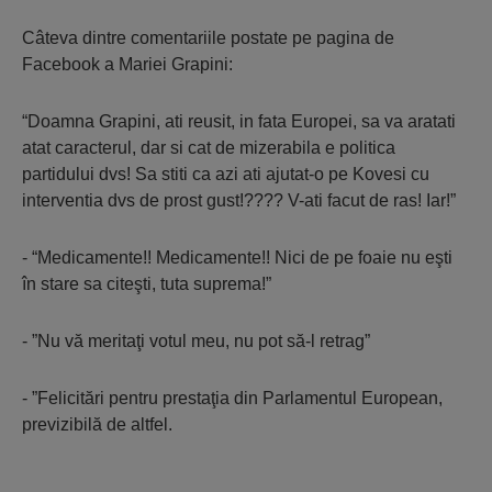
Câteva dintre comentariile postate pe pagina de
Facebook a Mariei Grapini:
“Doamna Grapini, ati reusit, in fata Europei, sa va aratati
atat caracterul, dar si cat de mizerabila e politica
partidului dvs! Sa stiti ca azi ati ajutat-o pe Kovesi cu
interventia dvs de prost gust!???? V-ati facut de ras! Iar!”
- “Medicamente!! Medicamente!! Nici de pe foaie nu eşti
în stare sa citeşti, tuta suprema!”
- ”Nu vă meritaţi votul meu, nu pot să-l retrag”
- ”Felicitări pentru prestaţia din Parlamentul European,
previzibilă de altfel.