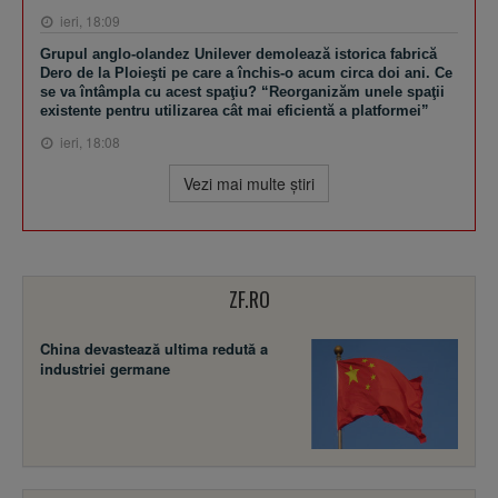
ieri, 18:09
Grupul anglo-olandez Unilever demolează istorica fabrică
Dero de la Ploieşti pe care a închis-o acum circa doi ani. Ce
se va întâmpla cu acest spaţiu? “Reorganizăm unele spaţii
existente pentru utilizarea cât mai eficientă a platformei”
ieri, 18:08
Vezi mai multe ştiri
ZF.RO
China devastează ultima redută a
industriei germane