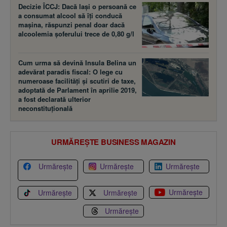
Decizie ÎCCJ: Dacă laşi o persoană ce
a consumat alcool să îţi conducă
maşina, răspunzi penal doar dacă
alcoolemia şoferului trece de 0,80 g/l
Cum urma să devină Insula Belina un
adevărat paradis fiscal: O lege cu
numeroase facilităţi şi scutiri de taxe,
adoptată de Parlament în aprilie 2019,
a fost declarată ulterior
neconstituţională
URMĂREȘTE BUSINESS MAGAZIN
Urmărește
Urmărește
Urmărește
Urmărește
Urmărește
Urmărește
Urmărește