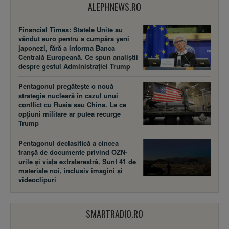
ALEPHNEWS.RO
Financial Times: Statele Unite au
vândut euro pentru a cumpăra yeni
japonezi, fără a informa Banca
Centrală Europeană. Ce spun analiștii
despre gestul Administrației Trump
Pentagonul pregătește o nouă
strategie nucleară în cazul unui
conflict cu Rusia sau China. La ce
opțiuni militare ar putea recurge
Trump
Pentagonul declasifică a cincea
tranșă de documente privind OZN-
urile și viața extraterestră. Sunt 41 de
materiale noi, inclusiv imagini și
videoclipuri
SMARTRADIO.RO