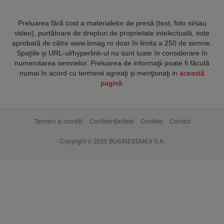
Preluarea fără cost a materialelor de presă (text, foto si/sau
video), purtătoare de drepturi de proprietate intelectuală, este
aprobată de către www.bmag.ro doar în limita a 250 de semne.
Spaţiile şi URL-ul/hyperlink-ul nu sunt luate în considerare în
numerotarea semnelor. Preluarea de informaţii poate fi făcută
numai în acord cu termenii agreaţi şi menţionaţi in
această
pagină
.
Termeni și condiții
Confidențialitate
Cookies
Contact
Copyright © 2025 BUSINESSMEX S.A.