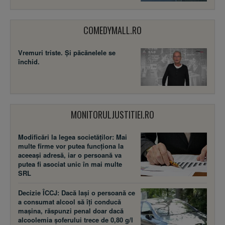
COMEDYMALL.RO
Vremuri triste. Şi păcănelele se
închid.
MONITORULJUSTITIEI.RO
Modificări la legea societăţilor: Mai
multe firme vor putea funcţiona la
aceeaşi adresă, iar o persoană va
putea fi asociat unic în mai multe
SRL
Decizie ÎCCJ: Dacă laşi o persoană ce
a consumat alcool să îţi conducă
maşina, răspunzi penal doar dacă
alcoolemia şoferului trece de 0,80 g/l