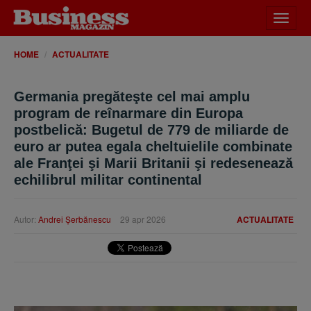
Desch
meniu
HOME
ACTUALITATE
Germania pregăteşte cel mai amplu
program de reînarmare din Europa
postbelică: Bugetul de 779 de miliarde de
euro ar putea egala cheltuielile combinate
ale Franţei şi Marii Britanii şi redesenează
echilibrul militar continental
Autor:
Andrei Şerbănescu
29 apr 2026
ACTUALITATE