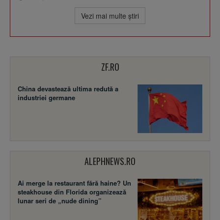
Vezi mai multe ştiri
ZF.RO
China devastează ultima redută a
industriei germane
ALEPHNEWS.RO
Ai merge la restaurant fără haine? Un
steakhouse din Florida organizează
lunar seri de „nude dining”