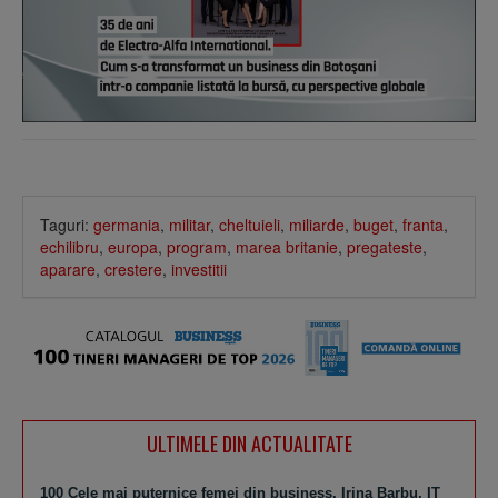
Taguri:
germania
,
militar
,
cheltuieli
,
miliarde
,
buget
,
franta
,
echilibru
,
europa
,
program
,
marea britanie
,
pregateste
,
aparare
,
crestere
,
investitii
ULTIMELE DIN ACTUALITATE
100 Cele mai puternice femei din business. Irina Barbu, IT