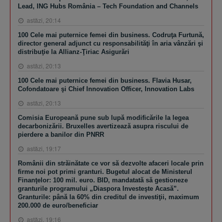
Lead, ING Hubs România – Tech Foundation and Channels
astăzi, 20:14
100 Cele mai puternice femei din business. Codruţa Furtună,
director general adjunct cu responsabilităţi în aria vânzări şi
distribuţie la Allianz-Ţiriac Asigurări
astăzi, 20:13
100 Cele mai puternice femei din business. Flavia Husar,
Cofondatoare şi Chief Innovation Officer, Innovation Labs
astăzi, 20:13
Comisia Europeană pune sub lupă modificările la legea
decarbonizării. Bruxelles avertizează asupra riscului de
pierdere a banilor din PNRR
astăzi, 19:17
Românii din străinătate ce vor să dezvolte afaceri locale prin
firme noi pot primi granturi. Bugetul alocat de Ministerul
Finanţelor: 100 mil. euro. BID, mandatată să gestioneze
granturile programului „Diaspora Investeşte Acasă”.
Granturile: până la 60% din creditul de investiţii, maximum
200.000 de euro/beneficiar
astăzi, 19:16