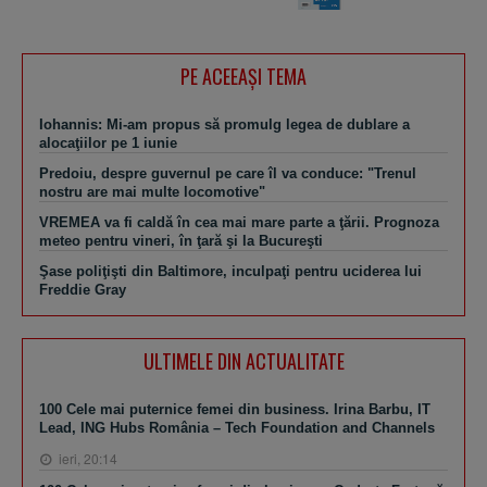
PE ACEEAŞI TEMA
Iohannis: Mi-am propus să promulg legea de dublare a
alocaţiilor pe 1 iunie
Predoiu, despre guvernul pe care îl va conduce: "Trenul
nostru are mai multe locomotive"
VREMEA va fi caldă în cea mai mare parte a ţării. Prognoza
meteo pentru vineri, în ţară şi la Bucureşti
Şase poliţişti din Baltimore, inculpaţi pentru uciderea lui
Freddie Gray
ULTIMELE DIN ACTUALITATE
100 Cele mai puternice femei din business. Irina Barbu, IT
Lead, ING Hubs România – Tech Foundation and Channels
ieri, 20:14