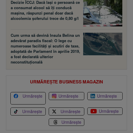
Decizie ÎCCJ: Dacă laşi o persoană ce
a consumat alcool să îţi conducă
maşina, răspunzi penal doar dacă
alcoolemia şoferului trece de 0,80 g/l
Cum urma să devină Insula Belina un
adevărat paradis fiscal: O lege cu
numeroase facilităţi şi scutiri de taxe,
adoptată de Parlament în aprilie 2019,
a fost declarată ulterior
neconstituţională
URMĂREȘTE BUSINESS MAGAZIN
Urmărește
Urmărește
Urmărește
Urmărește
Urmărește
Urmărește
Urmărește