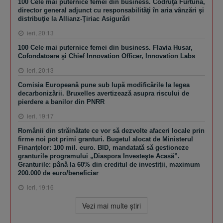
100 Cele mai puternice femei din business. Codruţa Furtună,
director general adjunct cu responsabilităţi în aria vânzări şi
distribuţie la Allianz-Ţiriac Asigurări
ieri, 20:13
100 Cele mai puternice femei din business. Flavia Husar,
Cofondatoare şi Chief Innovation Officer, Innovation Labs
ieri, 20:13
Comisia Europeană pune sub lupă modificările la legea
decarbonizării. Bruxelles avertizează asupra riscului de
pierdere a banilor din PNRR
ieri, 19:17
Românii din străinătate ce vor să dezvolte afaceri locale prin
firme noi pot primi granturi. Bugetul alocat de Ministerul
Finanţelor: 100 mil. euro. BID, mandatată să gestioneze
granturile programului „Diaspora Investeşte Acasă”.
Granturile: până la 60% din creditul de investiţii, maximum
200.000 de euro/beneficiar
ieri, 19:16
Vezi mai multe ştiri