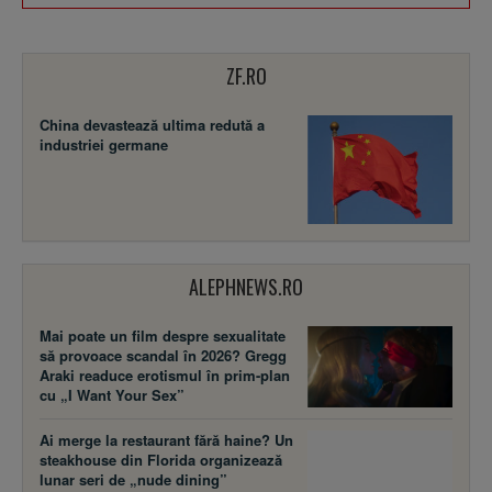
ZF.RO
China devastează ultima redută a
industriei germane
ALEPHNEWS.RO
Mai poate un film despre sexualitate
să provoace scandal în 2026? Gregg
Araki readuce erotismul în prim-plan
cu „I Want Your Sex”
Ai merge la restaurant fără haine? Un
steakhouse din Florida organizează
lunar seri de „nude dining”