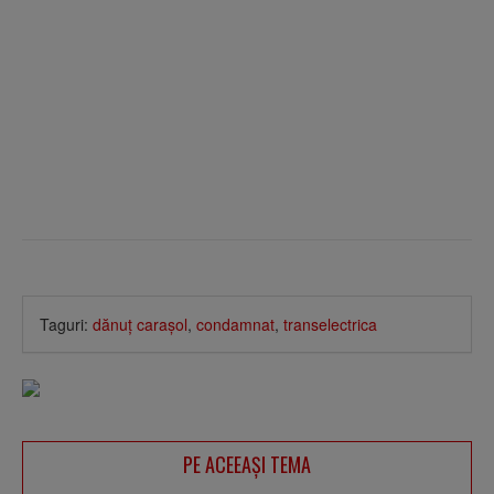
Taguri:
dănuţ caraşol
,
condamnat
,
transelectrica
PE ACEEAŞI TEMA