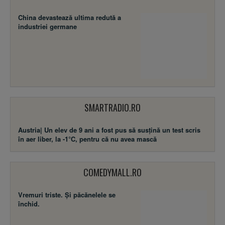
China devastează ultima redută a
industriei germane
SMARTRADIO.RO
Austria| Un elev de 9 ani a fost pus să susţină un test scris
în aer liber, la -1°C, pentru că nu avea mască
COMEDYMALL.RO
Vremuri triste. Şi păcănelele se
închid.