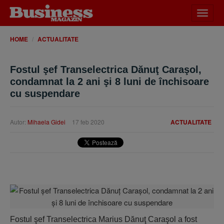
Desch
meniu
HOME
ACTUALITATE
Fostul şef Transelectrica Dănuţ Caraşol,
condamnat la 2 ani şi 8 luni de închisoare
cu suspendare
Autor:
Mihaela Gidei
17 feb 2020
ACTUALITATE
Fostul şef Transelectrica Marius Dănuţ Caraşol a fost