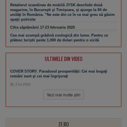
Retailerul scandinav de mobilă JYSK deschide două
magazine, în Bucureşti şi Timişoara, şi ajunge la 84 de
unităţi în România. ”Ne este din ce în ce mai greu să găsim
spaţii potrivite
Cifra săptămânii 17-23 februarie 2020
Cea mai scumpă grădină zoologică din lume. Pentru ce
plătesc turiştii peste 1.000 de dolari pentru o vizită
ULTIMELE DIN VIDEO
COVER STORY. Paradoxul prosperităţii: Cei mai bogaţi
români sunt şi cei mai îngrijoraţi
2 iul 2026
Vezi mai multe ştiri
ZF.RO