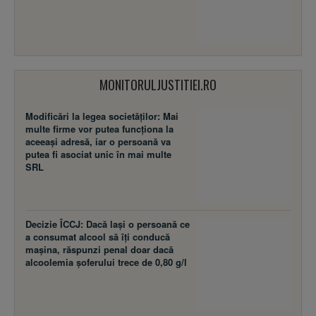
MONITORULJUSTITIEI.RO
Modificări la legea societăţilor: Mai
multe firme vor putea funcţiona la
aceeaşi adresă, iar o persoană va
putea fi asociat unic în mai multe
SRL
Decizie ÎCCJ: Dacă laşi o persoană ce
a consumat alcool să îţi conducă
maşina, răspunzi penal doar dacă
alcoolemia şoferului trece de 0,80 g/l