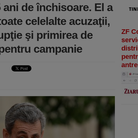
ani de închisoare. El a
toate celelalte acuzaţii,
ZF C
upţie şi primirea de
servi
e pentru campanie
distr
pentr
antre