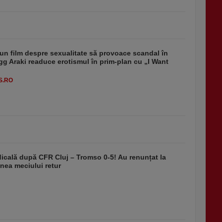
un film despre sexualitate să provoace scandal în
g Araki readuce erotismul în prim-plan cu „I Want
S.RO
dicală după CFR Cluj – Tromso 0-5! Au renunțat la
nea meciului retur