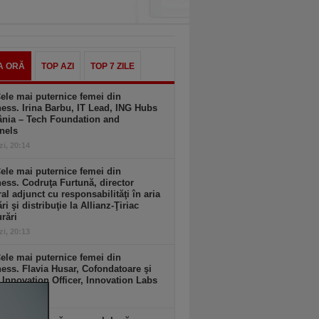
A ORĂ
TOP AZI
TOP 7 ZILE
ele mai puternice femei din
ess. Irina Barbu, IT Lead, ING Hubs
nia – Tech Foundation and
nels
zi, 20:14
ele mai puternice femei din
ess. Codruţa Furtună, director
al adjunct cu responsabilităţi în aria
ri şi distribuţie la Allianz-Ţiriac
rări
zi, 20:13
ele mai puternice femei din
ess. Flavia Husar, Cofondatoare şi
 Innovation Officer, Innovation Labs
zi, 20:13