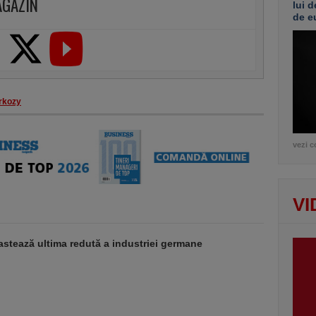
AGAZIN
lui d
de e
rkozy
vezi c
VI
stează ultima redută a industriei germane