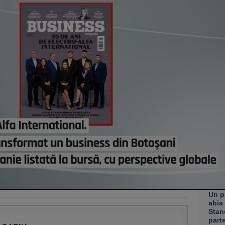
Comi
modif
Bruxe
pierd
astă
Român
dezvo
primi
Minis
manda
progr
Acasă
credi
de eu
astă
Co
Un p
abia
Stan
part