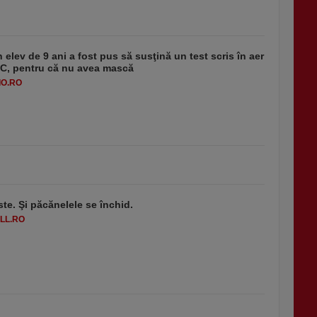
 elev de 9 ani a fost pus să susţină un test scris în aer
-1°C, pentru că nu avea mască
O.RO
ste. Şi păcănelele se închid.
LL.RO