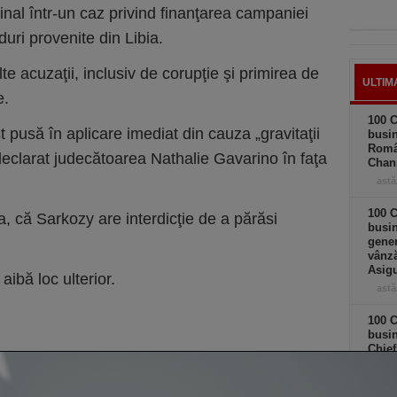
nal într-un caz privind finanţarea campaniei
uri provenite din Libia.
lte acuzaţii, inclusiv de corupţie şi primirea de
ULTIM
e.
100 C
pusă în aplicare imediat din cauza „gravitaţii
busin
Româ
 declarat judecătoarea Nathalie Gavarino în faţa
Chan
astă
100 C
 că Sarkozy are interdicţie de a părăsi
busin
gener
vânză
Asigu
ibă loc ulterior.
astă
100 C
busin
Chief
astă