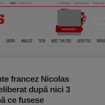
RON
USD
- 4.5595 RON
Publicitate
Abonamente
Politica de
ABONARE
Y
LIDERI
ANALIZE
TECH
MEET THE CEO
LIFESTYLE
VIDEO
te francez Nicolas
eliberat după nici 3
ă ce fusese