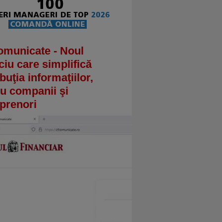
omunicate - Noul
ciu care simplifică
ibuţia informaţiilor,
u companii şi
prenori