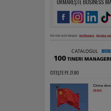
URMĂREȘTE BUSINESS M
Am mai scris despre:
inchisoare
,
nicolas sa
CITEŞTE PE ZF.RO
China deva
ZF.RO