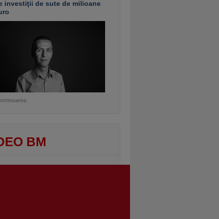
e investiţii de sute de milioane
uro
ontinuarea
DEO BM