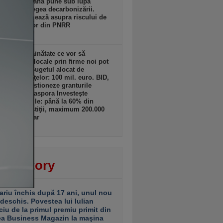
sia Europeană pune sub lupă
icările la legea decarbonizării.
lles avertizează asupra riscului de
ere a banilor din PNRR
zi, 19:17
ii din străinătate ce vor să
lte afaceri locale prin firme noi pot
 granturi. Bugetul alocat de
terul Finanţelor: 100 mil. euro. BID,
tată să gestioneze granturile
amului „Diaspora Investeşte
”. Granturile: până la 60% din
tul de investiţii, maximum 200.000
ro/beneficiar
zi, 19:16
ver story
ariu închis după 17 ani, unul nou
 deschis. Povestea lui Iulian
ciu de la primul premiu primit din
ea Business Magazin la maşina