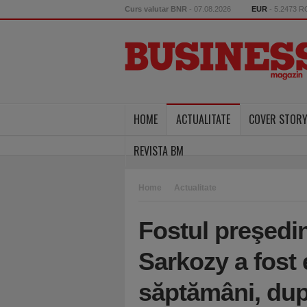
Curs valutar BNR
- 07.08.2026
EUR
- 5.2473 
HOME
ACTUALITATE
COVER STOR
REVISTA BM
Home
Actualitate
Fostul preşedin
Sarkozy a fost 
săptămâni, dup