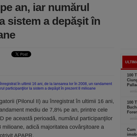
pe an, iar numărul
la sistem a depăşit în
oane
ULTIM
100 T
Ciung
Palla
astă
torii (Pilonul II) au înregistrat în ultimii 16 ani,
100 T
Buche
 randament mediu de 7,8% pe an, printre cele
Foren
D pe această perioadă, numărul participanţilor
astă
 milioane, adică majoritatea covârşitoare a
Cum 
imobi
otrivit APAPR.