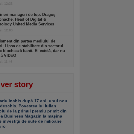
zi, 12:33
ineri manageri de top. Dragoş
nache, Head of Digital &
nology United Media Services
zi, 12:00
isment din partea mediului de
ri: Lipsa de stabilitate din sectorul
c blochează banii. Ei există, dar nu
ulă VIDEO
zi, 11:46
ver story
ariu închis după 17 ani, unul nou
 deschis. Povestea lui Iulian
ciu de la primul premiu primit din
ea Business Magazin la maşina
e investiţii de sute de milioane
uro