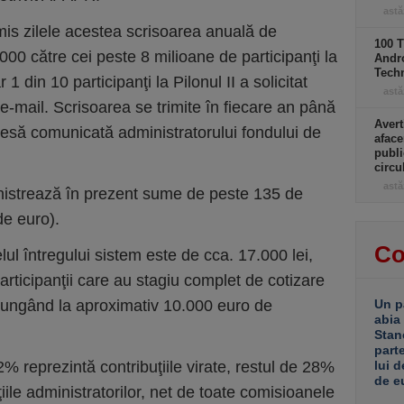
astă
imis zilele acestea scrisoarea anuală de
100 T
00 către cei peste 8 milioane de participanţi la
Andro
Tech
 1 din 10 participanţi la Pilonul II a solicitat
astă
e-mail. Scrisoarea se trimite în fiecare an până
Avert
resă comunicată administratorului fondului de
aface
publi
circ
astă
inistrează în prezent sume de peste 135 de
de euro).
Co
lul întregului sistem este de cca. 17.000 lei,
articipanţii care au stagiu complet de cotizare
ajungând la aproximativ 10.000 euro de
Un p
abia
Stan
part
 reprezintă contribuţiile virate, restul de 28%
lui d
de e
iţiile administratorilor, net de toate comisioanele