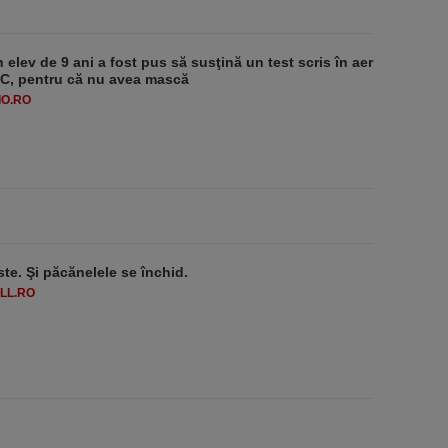
 elev de 9 ani a fost pus să susţină un test scris în aer
-1°C, pentru că nu avea mască
O.RO
ste. Şi păcănelele se închid.
LL.RO