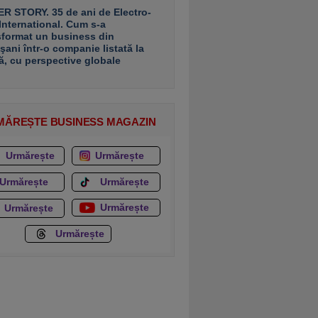
R STORY. 35 de ani de Electro-
 International. Cum s-a
sformat un business din
şani într-o companie listată la
ă, cu perspective globale
MĂREȘTE BUSINESS MAGAZIN
Urmărește
Urmărește
Urmărește
Urmărește
Urmărește
Urmărește
Urmărește