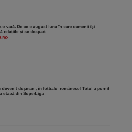
e-o vară. De ce e august luna în care oamenii își
 relațiile și se despart
S.RO
au devenit dușmani, în fotbalul românesc! Totul a pornit
ma etapă din SuperLiga