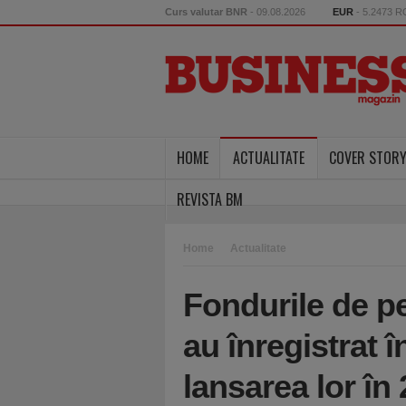
Curs valutar BNR
- 09.08.2026
EUR
- 5.2473 
HOME
ACTUALITATE
COVER STOR
REVISTA BM
Home
Actualitate
Fondurile de pe
au înregistrat în
lansarea lor î