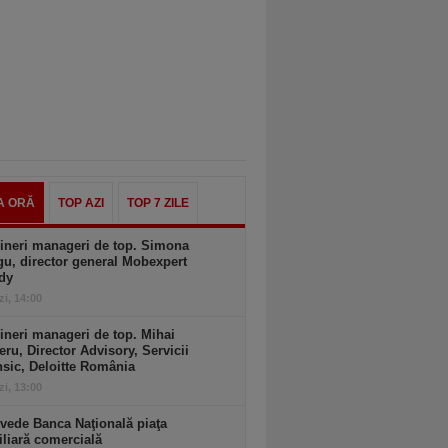
A ORĂ
TOP AZI
TOP 7 ZILE
ineri manageri de top. Simona
u, director general Mobexpert
dy
zi, 14:00
ineri manageri de top. Mihai
ru, Director Advisory, Servicii
sic, Deloitte România
zi, 13:00
vede Banca Naţională piaţa
liară comercială