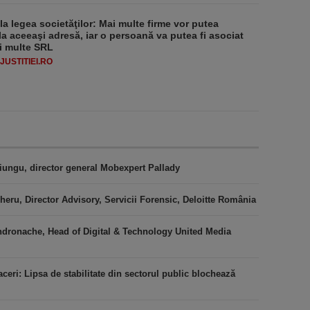
 la legea societăţilor: Mai multe firme vor putea
la aceeaşi adresă, iar o persoană va putea fi asociat
i multe SRL
USTITIEI.RO
iungu, director general Mobexpert Pallady
heru, Director Advisory, Servicii Forensic, Deloitte România
ndronache, Head of Digital & Technology United Media
ceri: Lipsa de stabilitate din sectorul public blochează