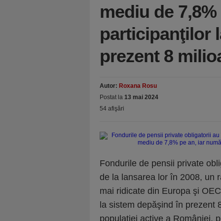
mediu de 7,8% 
participanţilor 
prezent 8 mili
Autor:
Roxana Rosu
Postat la
13 mai 2024
54 afişări
Fondurile de pensii private obliga
de la lansarea lor în 2008, un
mai ridicate din Europa şi OEC
la sistem depăşind în prezent 8
populaţiei active a României, p