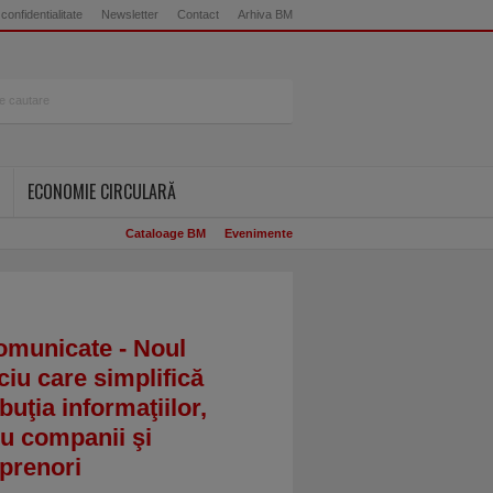
 confidentialitate
Newsletter
Contact
Arhiva BM
ECONOMIE CIRCULARĂ
Cataloage BM
Evenimente
omunicate - Noul
ciu care simplifică
ibuţia informaţiilor,
u companii şi
prenori