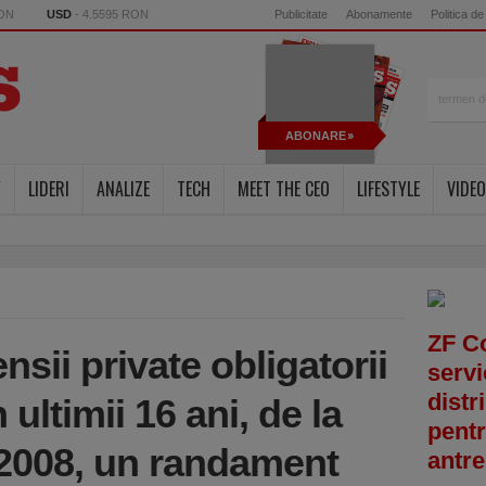
RON
USD
- 4.5595 RON
Publicitate
Abonamente
Politica de
ABONARE
Y
LIDERI
ANALIZE
TECH
MEET THE CEO
LIFESTYLE
VIDEO
ZF C
nsii private obligatorii
servi
distr
 ultimii 16 ani, de la
pentr
n 2008, un randament
antre