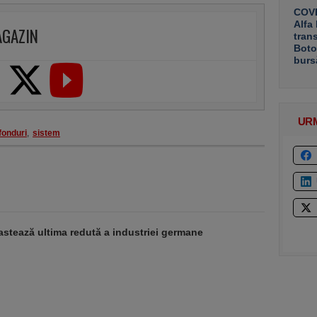
COVE
Alfa
AGAZIN
tran
Boto
burs
UR
fonduri
,
sistem
stează ultima redută a industriei germane