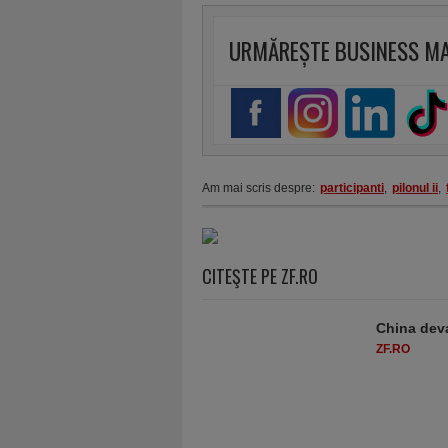
URMĂREȘTE BUSINESS M
Am mai scris despre:
participanti
,
pilonul ii
,
CITEŞTE PE ZF.RO
China deva
ZF.RO