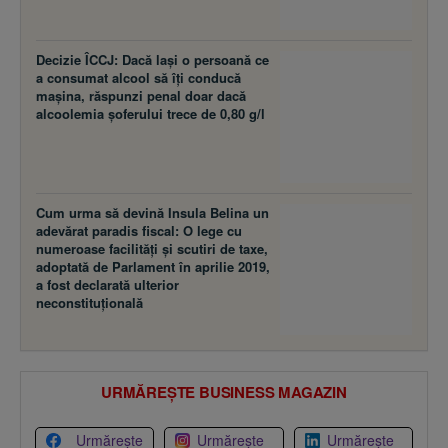
Decizie ÎCCJ: Dacă laşi o persoană ce
a consumat alcool să îţi conducă
maşina, răspunzi penal doar dacă
alcoolemia şoferului trece de 0,80 g/l
Cum urma să devină Insula Belina un
adevărat paradis fiscal: O lege cu
numeroase facilităţi şi scutiri de taxe,
adoptată de Parlament în aprilie 2019,
a fost declarată ulterior
neconstituţională
URMĂREȘTE BUSINESS MAGAZIN
Urmărește
Urmărește
Urmărește