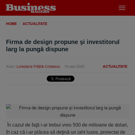
Desch
meniu
HOME
ACTUALITATE
Firma de design propune şi investitorul
larg la pungă dispune
Autor:
Loredana Frăţilă-Cristescu
19 sep 2020
ACTUALITATE
În cazul de faţă i-ar trebui vreo 500 de milioane de dolari,
în caz că i-ar plăcea să deţină un iaht luxos, proiectat de