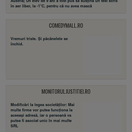
Austria| Un elev de 9 ani a fost pus să susţină un test scris
în aer liber, la -1°C, pentru că nu avea mască
COMEDYMALL.RO
Vremuri triste. Şi păcănelele se
închid.
MONITORULJUSTITIEI.RO
Modificări la legea societăţilor: Mai
multe firme vor putea funcţiona la
aceeaşi adresă, iar o persoană va
putea fi asociat unic în mai multe
SRL