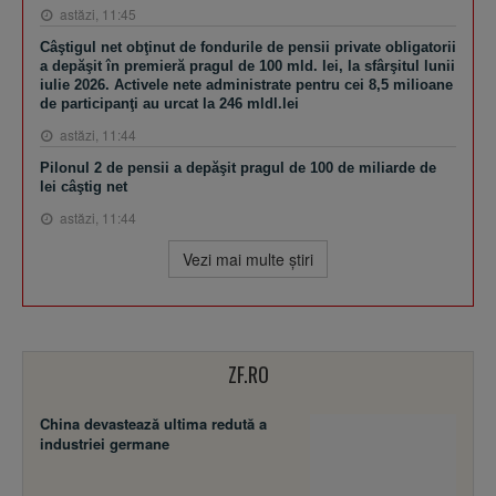
astăzi, 11:45
Câştigul net obţinut de fondurile de pensii private obligatorii
a depăşit în premieră pragul de 100 mld. lei, la sfârşitul lunii
iulie 2026. Activele nete administrate pentru cei 8,5 milioane
de participanţi au urcat la 246 mldl.lei
astăzi, 11:44
Pilonul 2 de pensii a depăşit pragul de 100 de miliarde de
lei câştig net
astăzi, 11:44
Vezi mai multe ştiri
ZF.RO
China devastează ultima redută a
industriei germane