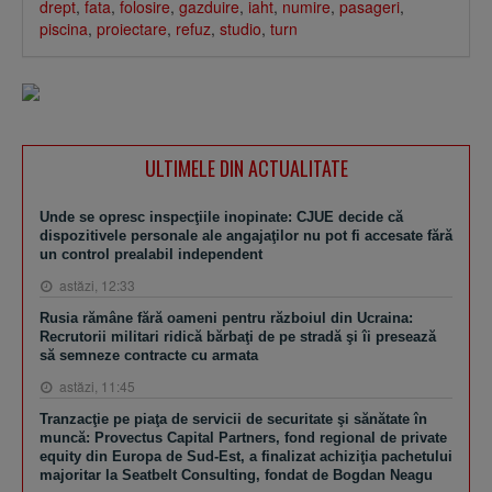
drept
,
fata
,
folosire
,
gazduire
,
iaht
,
numire
,
pasageri
,
piscina
,
proiectare
,
refuz
,
studio
,
turn
ULTIMELE DIN ACTUALITATE
Unde se opresc inspecţiile inopinate: CJUE decide că
dispozitivele personale ale angajaţilor nu pot fi accesate fără
un control prealabil independent
astăzi, 12:33
Rusia rămâne fără oameni pentru războiul din Ucraina:
Recrutorii militari ridică bărbaţi de pe stradă şi îi presează
să semneze contracte cu armata
astăzi, 11:45
Tranzacţie pe piaţa de servicii de securitate şi sănătate în
muncă: Provectus Capital Partners, fond regional de private
equity din Europa de Sud-Est, a finalizat achiziţia pachetului
majoritar la Seatbelt Consulting, fondat de Bogdan Neagu