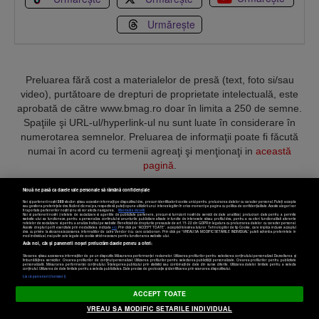
Urmărește
Preluarea fără cost a materialelor de presă (text, foto si/sau
video), purtătoare de drepturi de proprietate intelectuală, este
aprobată de către www.bmag.ro doar în limita a 250 de semne.
Spaţiile şi URL-ul/hyperlink-ul nu sunt luate în considerare în
numerotarea semnelor. Preluarea de informaţii poate fi făcută
numai în acord cu termenii agreaţi şi menţionaţi in
această
pagină
.
Nouă ne pasă ca datele tale personale să rămână confidențiale
Noi și partenerii noștri
589
stocăm și/sau accesăm informații pe dispozitivul dvs., precum identificatorii cookie unici pentru prelucrarea datelor cu caracter personal. Puteți accepta
sau gestiona preferințele dvs. făcând clic mai jos, respectiv vă puteți opune utilizării unui interes legitim în orice moment pe pagina cu politica de confidențialitate. Aceste alegeri vor
fi raportate partenerilor noștri și nu vă vor afecta navigarea.
Mai multe detalii
Noi si partenerii nostri (retelele de socializare si agentiile de publicitate partenere, precum si furnizorii nostri de servicii de date analitice) prelucram date pentru a permite
Termeni și condiții
Confidențialitate
Cookies
Contact
website-ului sa functioneze, pentru a personaliza continutul si anunturile publicitare afisate in functie de interesele si/sau profilul dvs., pentru a va oferi functionalitati aferente
retelelor de socializare si pentru a analiza traficul pe website. Beneficiati de drepturile prevazute de art. 15-22 din GDPR in legatura cu prelucrarea datelor cu caracter personal.
Aceste drepturi pot fi exercitate prin modalitatea indicata
aici
. Prin click pe “ACCEPT TOATE”, acceptati folosirea tuturor Tehnologiilor de tip Cookie, care implica inclusiv acceptul
dvs. cu privire la stocarea/accesarea informatiilor de catre Vendor-ii cu care colaboram. Prin click pe “VREAU SA MODIFIC SETARILE INDIVIDUAL” puteti schimba preferintele in
mod individual, mai putin cele legate de cookie strict necesare pentru functionarea website-ului.
Atât noi, cât și partenerii noștri prelucrăm datele pentru a oferi:
Copyright © 2025 BUSINESSMEX S.A.
Stocarea și/sau accesarea informațiilor de pe un dispozitiv. Măsurarea performanței reclamelor. Utilizarea profilurilor pentru selectarea conținutului personalizat. Dezvoltarea și
îmbunătățirea serviciilor. Crearea profilurilor de conținut personalizat. Utilizarea profilurilor pentru selectarea publicității personalizate. Crearea profilurilor pentru publicitate
personalizată. Măsurarea performanței conținutului. Înțelegerea publicului prin statistici sau combinații de date din surse diferite. Utilizarea datelor limitate pentru a selecta
Setări cookies
conținutul. Utilizarea de date limitate pentru a selecta publicitatea. Date precise de geolocație și identificarea prin scanarea dispozitivului.
Listă parteneri (furnizori)
ACCEPT TOATE
VREAU SA MODIFIC SETARILE INDIVIDUAL