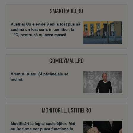
SMARTRADIO.RO
Austria| Un elev de 9 ani a fost pus să
susţină un test scris în aer liber, la
-1°C, pentru că nu avea mască
COMEDYMALL.RO
Vremuri triste. Şi păcănelele se
închid.
MONITORULJUSTITIEI.RO
Modificări la legea societăţilor: Mai
multe firme vor putea funcţiona la