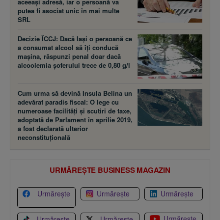
aceeaşi adresă, iar o persoană va
putea fi asociat unic în mai multe
SRL
Decizie ÎCCJ: Dacă laşi o persoană ce
a consumat alcool să îţi conducă
maşina, răspunzi penal doar dacă
alcoolemia şoferului trece de 0,80 g/l
Cum urma să devină Insula Belina un
adevărat paradis fiscal: O lege cu
numeroase facilităţi şi scutiri de taxe,
adoptată de Parlament în aprilie 2019,
a fost declarată ulterior
neconstituţională
URMĂREȘTE BUSINESS MAGAZIN
Urmărește
Urmărește
Urmărește
Urmărește
Urmărește
Urmărește