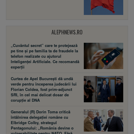
ALEPHNEWS.RO
„Cuvântul secret” care te protejează
pe tine și pe familia ta de fraudele la
telefon realizate cu ajutorul
Inteligenței Artificiale. Ce recomandă
experții
Curtea de Apel București dă undă
verde pentru începerea judecării lui
Florian Coldea, fost prim-adjunct
SRI, în cel mai delicat dosar de
corupție al DNA
Generalul (R) Dorin Toma critică
întâlnirea delegației române cu
Elbridge Colby, strategul
Pentagonului: „România devine o
vulnerabilitate pentru NATO. Fără