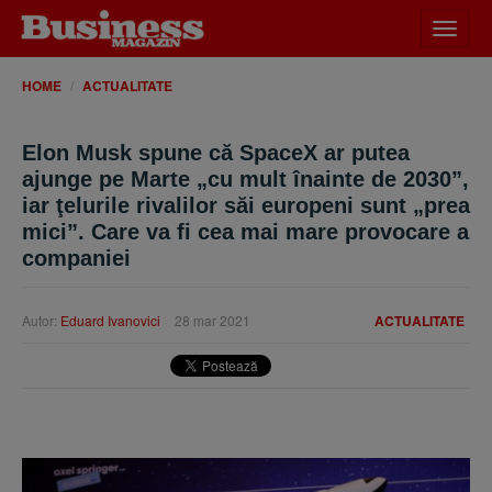
Desch
meniu
HOME
ACTUALITATE
Elon Musk spune că SpaceX ar putea
ajunge pe Marte „cu mult înainte de 2030”,
iar ţelurile rivalilor săi europeni sunt „prea
mici”. Care va fi cea mai mare provocare a
companiei
Autor:
Eduard Ivanovici
28 mar 2021
ACTUALITATE