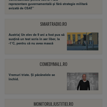
reprezentare guvernamentală și fără strategie militară
avizată de CSAT”
SMARTRADIO.RO
Austria| Un elev de 9 ani a fost pus să
susţină un test scris în aer liber, la
-1°C, pentru că nu avea mască
COMEDYMALL.RO
Vremuri triste. Şi păcănelele se
închid.
MONITORULJUSTITIEI.RO