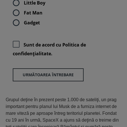
Little Boy
Fat Man
Gadget
Sunt de acord cu
Politica de
confidenţialitate.
URMĂTOAREA ÎNTREBARE
Grupul deţine în prezent peste 1.000 de sateliţi, un prag
important pentru planul lui Musk de a furniza internet de
mare viteză pe aproape întreg teritoriul planetei. Fondat
cu 19 ani în urmă, SpaceX a ajuns să deţină o treime din
toţi sateliţii care înconjoară Pământul şi numără peste