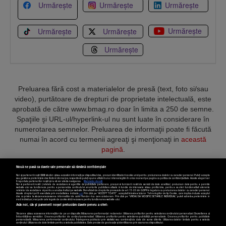
Urmărește
Urmărește
Urmărește
Urmărește
Urmărește
Urmărește
Urmărește
Preluarea fără cost a materialelor de presă (text, foto si/sau
video), purtătoare de drepturi de proprietate intelectuală, este
aprobată de către www.bmag.ro doar în limita a 250 de semne.
Spaţiile şi URL-ul/hyperlink-ul nu sunt luate în considerare în
numerotarea semnelor. Preluarea de informaţii poate fi făcută
numai în acord cu termenii agreaţi şi menţionaţi in
această
pagină
.
Nouă ne pasă ca datele tale personale să rămână confidențiale
Noi și partenerii noștri
589
stocăm și/sau accesăm informații pe dispozitivul dvs., precum identificatorii cookie unici pentru prelucrarea datelor cu caracter personal. Puteți accepta
sau gestiona preferințele dvs. făcând clic mai jos, respectiv vă puteți opune utilizării unui interes legitim în orice moment pe pagina cu politica de confidențialitate. Aceste alegeri vor
fi raportate partenerilor noștri și nu vă vor afecta navigarea.
Mai multe detalii
Noi si partenerii nostri (retelele de socializare si agentiile de publicitate partenere, precum si furnizorii nostri de servicii de date analitice) prelucram date pentru a permite
Termeni și condiții
Confidențialitate
Cookies
Contact
website-ului sa functioneze, pentru a personaliza continutul si anunturile publicitare afisate in functie de interesele si/sau profilul dvs., pentru a va oferi functionalitati aferente
retelelor de socializare si pentru a analiza traficul pe website. Beneficiati de drepturile prevazute de art. 15-22 din GDPR in legatura cu prelucrarea datelor cu caracter personal.
Aceste drepturi pot fi exercitate prin modalitatea indicata
aici
. Prin click pe “ACCEPT TOATE”, acceptati folosirea tuturor Tehnologiilor de tip Cookie, care implica inclusiv acceptul
dvs. cu privire la stocarea/accesarea informatiilor de catre Vendor-ii cu care colaboram. Prin click pe “VREAU SA MODIFIC SETARILE INDIVIDUAL” puteti schimba preferintele in
mod individual, mai putin cele legate de cookie strict necesare pentru functionarea website-ului.
Atât noi, cât și partenerii noștri prelucrăm datele pentru a oferi:
Copyright © 2025 BUSINESSMEX S.A.
Stocarea și/sau accesarea informațiilor de pe un dispozitiv. Măsurarea performanței reclamelor. Utilizarea profilurilor pentru selectarea conținutului personalizat. Dezvoltarea și
îmbunătățirea serviciilor. Crearea profilurilor de conținut personalizat. Utilizarea profilurilor pentru selectarea publicității personalizate. Crearea profilurilor pentru publicitate
personalizată. Măsurarea performanței conținutului. Înțelegerea publicului prin statistici sau combinații de date din surse diferite. Utilizarea datelor limitate pentru a selecta
Setări cookies
conținutul. Utilizarea de date limitate pentru a selecta publicitatea. Date precise de geolocație și identificarea prin scanarea dispozitivului.