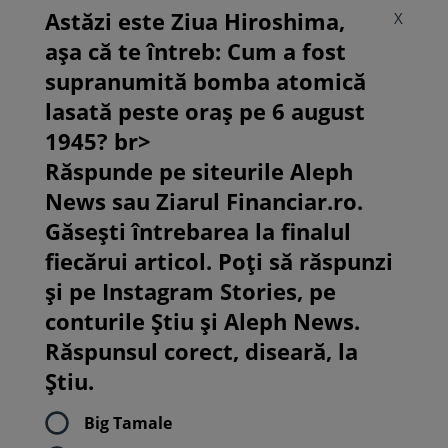
Astăzi este Ziua Hiroshima,
X
așa că te întreb: Cum a fost
supranumită bomba atomică
lasată peste oraș pe 6 august
1945? br>
Răspunde pe siteurile Aleph
News sau Ziarul Financiar.ro.
Găsești întrebarea la finalul
fiecărui articol. Poți să răspunzi
și pe Instagram Stories, pe
conturile Știu și Aleph News.
Răspunsul corect, diseară, la
Știu.
Big Tamale