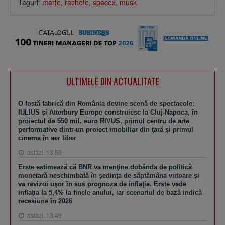
Taguri:
marte
,
rachete
,
spacex
,
musk
ULTIMELE DIN ACTUALITATE
O fostă fabrică din România devine scenă de spectacole:
IULIUS şi Atterbury Europe construiesc la Cluj-Napoca, în
proiectul de 550 mil. euro RIVUS, primul centru de arte
performative dintr-un proiect imobiliar din ţară şi primul
cinema în aer liber
astăzi, 13:50
Erste estimează că BNR va menţine dobânda de politică
monetară neschimbată în şedinţa de săptămâna viitoare şi
va revizui uşor în sus prognoza de inflaţie. Erste vede
inflaţia la 5,4% la finele anului, iar scenariul de bază indică
recesiune în 2026
astăzi, 13:49