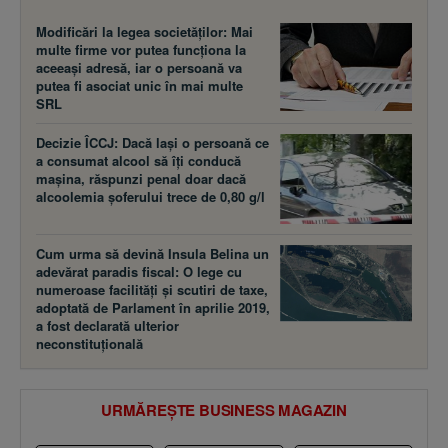
Modificări la legea societăţilor: Mai
multe firme vor putea funcţiona la
aceeaşi adresă, iar o persoană va
putea fi asociat unic în mai multe
SRL
Decizie ÎCCJ: Dacă laşi o persoană ce
a consumat alcool să îţi conducă
maşina, răspunzi penal doar dacă
alcoolemia şoferului trece de 0,80 g/l
Cum urma să devină Insula Belina un
adevărat paradis fiscal: O lege cu
numeroase facilităţi şi scutiri de taxe,
adoptată de Parlament în aprilie 2019,
a fost declarată ulterior
neconstituţională
URMĂREȘTE BUSINESS MAGAZIN