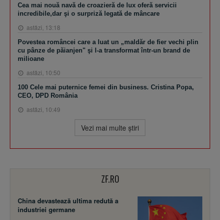
Cea mai nouă navă de croazieră de lux oferă servicii
incredibile,dar şi o surpriză legată de mâncare
astăzi, 13:18
Povestea româncei care a luat un „maldăr de fier vechi plin
cu pânze de păianjen" şi l-a transformat într-un brand de
milioane
astăzi, 10:50
100 Cele mai puternice femei din business. Cristina Popa,
CEO, DPD România
astăzi, 10:49
Vezi mai multe ştiri
ZF.RO
China devastează ultima redută a
industriei germane