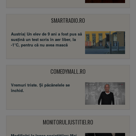
SMARTRADIO.RO
Austria| Un elev de 9 ani a fost pus să
susţină un test scris în aer liber, la
-1°C, pentru că nu avea mască
COMEDYMALL.RO
Vremuri triste. Şi păcănelele se
închid.
MONITORULJUSTITIEI.RO
Modificări la legea societăţilor: Mai