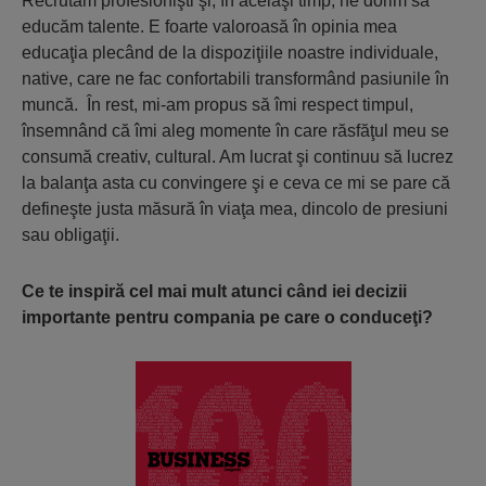
Recrutăm profesionişti şi, în acelaşi timp, ne dorim sa
educăm talente. E foarte valoroasă în opinia mea
educaţia plecând de la dispoziţiile noastre individuale,
native, care ne fac confortabili transformând pasiunile în
muncă. În rest, mi-am propus să îmi respect timpul,
însemnând că îmi aleg momente în care răsfăţul meu se
consumă creativ, cultural. Am lucrat şi continuu să lucrez
la balanţa asta cu convingere şi e ceva ce mi se pare că
defineşte justa măsură în viaţa mea, dincolo de presiuni
sau obligaţii.
Ce te inspiră cel mai mult atunci când iei decizii
importante pentru compania pe care o conduceţi?