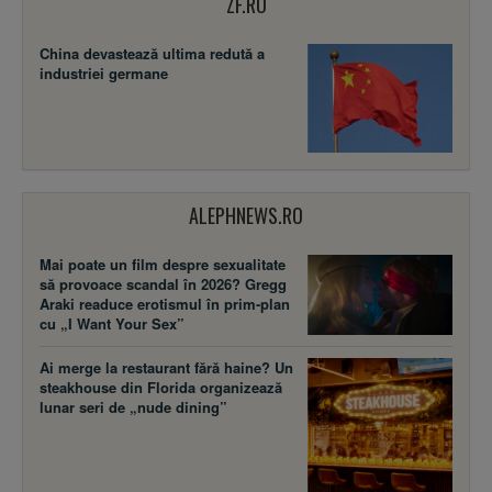
ZF.RO
China devastează ultima redută a
industriei germane
ALEPHNEWS.RO
Mai poate un film despre sexualitate
să provoace scandal în 2026? Gregg
Araki readuce erotismul în prim-plan
cu „I Want Your Sex”
Ai merge la restaurant fără haine? Un
steakhouse din Florida organizează
lunar seri de „nude dining”