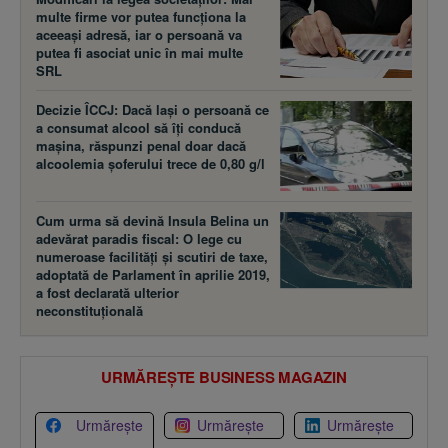
multe firme vor putea funcţiona la
aceeaşi adresă, iar o persoană va
putea fi asociat unic în mai multe
SRL
Decizie ÎCCJ: Dacă laşi o persoană ce
a consumat alcool să îţi conducă
maşina, răspunzi penal doar dacă
alcoolemia şoferului trece de 0,80 g/l
Cum urma să devină Insula Belina un
adevărat paradis fiscal: O lege cu
numeroase facilităţi şi scutiri de taxe,
adoptată de Parlament în aprilie 2019,
a fost declarată ulterior
neconstituţională
URMĂREȘTE BUSINESS MAGAZIN
Urmărește
Urmărește
Urmărește