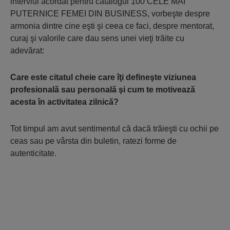
interviul acordat pentru catalogul 100 CELE MAI
PUTERNICE FEMEI DIN BUSINESS, vorbeşte despre
armonia dintre cine eşti şi ceea ce faci, despre mentorat,
curaj şi valorile care dau sens unei vieţi trăite cu
adevărat:
Care este citatul cheie care îţi defineşte viziunea
profesională sau personală şi cum te motivează
acesta în activitatea zilnică?
Tot timpul am avut sentimentul că dacă trăieşti cu ochii pe
ceas sau pe vârsta din buletin, ratezi forme de
autenticitate.