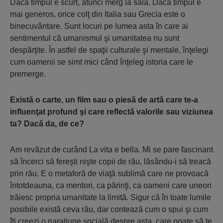
Dacă timpul e scurt, atunci merg la sală. Dacă timpul e
mai generos, orice colţ din Italia sau Grecia este o
binecuvântare. Sunt locuri pe lumea asta în care ai
sentimentul că umanismul şi umanitatea nu sunt
despărţite. În astfel de spaţii culturale şi mentale, înţelegi
cum oamenii se simt mici când înţeleg istoria care le
premerge.
Există o carte, un film sau o piesă de artă care te-a
influenţat profund şi care reflectă valorile sau viziunea
ta? Dacă da, de ce?
Am revăzut de curând La vita e bella. Mi se pare fascinant
să încerci să fereşti nişte copii de rău, lăsându-i să treacă
prin rău. E o metaforă de viaţă sublimă care ne provoacă
întotdeauna, ca mentori, ca părinţi, ca oameni care uneori
trăiesc propria umanitate la limită. Sigur că în toate lumile
posibile există ceva rău, dar contează cum o spui şi cum
îţi creezi o naraţiune socială despre asta, care poate să te