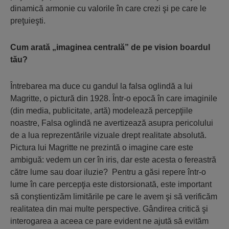
dinamică armonie cu valorile în care crezi şi pe care le
preţuieşti.
Cum arată „imaginea centrală” de pe vision boardul
tău?
Întrebarea ma duce cu gandul la falsa oglindă a lui
Magritte, o pictură din 1928. Într-o epocă în care imaginile
(din media, publicitate, artă) modelează percepţiile
noastre, Falsa oglindă ne avertizează asupra pericolului
de a lua reprezentările vizuale drept realitate absolută.
Pictura lui Magritte ne prezintă o imagine care este
ambiguă: vedem un cer în iris, dar este acesta o fereastră
către lume sau doar iluzie? Pentru a găsi repere într-o
lume în care percepţia este distorsionată, este important
să conştientizăm limitările pe care le avem şi să verificăm
realitatea din mai multe perspective. Gândirea critică şi
interogarea a aceea ce pare evident ne ajută să evităm