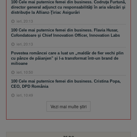
100 Cele mai puternice femei din business. Codruţa Furtună,
director general adjunct cu responsabilităţi în aria vânzări şi
distribuţie la Allianz-Ţiriac Asigurări
ieri, 20:13
100 Cele mai puternice femei din business. Flavia Husar,
Cofondatoare şi Chief Innovation Officer, Innovation Labs
ieri, 20:13
Povestea româncei care a luat un „maldăr de fier vechi plin
cu pânze de păianjen" şi l-a transformat într-un brand de
milioane
ieri, 10:50
100 Cele mai puternice femei din business. Cristina Popa,
CEO, DPD România
ieri, 10:49
Vezi mai multe ştiri