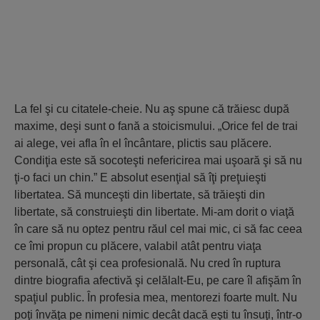
La fel şi cu citatele-cheie. Nu aş spune că trăiesc după
maxime, deşi sunt o fană a stoicismului. „Orice fel de trai
ai alege, vei afla în el încântare, plictis sau plăcere.
Condiţia este să socoteşti nefericirea mai uşoară şi să nu
ţi-o faci un chin.” E absolut esenţial să îţi preţuieşti
libertatea. Să munceşti din libertate, să trăieşti din
libertate, să construieşti din libertate. Mi-am dorit o viaţă
în care să nu optez pentru răul cel mai mic, ci să fac ceea
ce îmi propun cu plăcere, valabil atât pentru viaţa
personală, cât şi cea profesională. Nu cred în ruptura
dintre biografia afectivă şi celălalt-Eu, pe care îl afişăm în
spaţiul public. În profesia mea, mentorezi foarte mult. Nu
poţi învăţa pe nimeni nimic decât dacă eşti tu însuţi, într-o