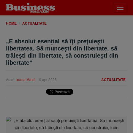
Desch
meniu
HOME
ACTUALITATE
„E absolut esenţial să îţi preţuieşti
libertatea. Să munceşti din libertate, să
trăieşti din libertate, să construieşti din
libertate”
Autor:
Ioana Matei
9 apr 2025
ACTUALITATE