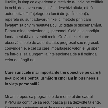
iluziile, în timp ce experienţa directă de a-l privi pe celălalt
în ochi, de a avea curajul să te deschizi altuia, oferă
autenticitate în înţelegerea lumii din jur. În esenţă,
reperele nu sunt adevăruri fixe, ci metode prin care
învăţăm să privim realitatea cu luciditate şi discernământ.
Pentru mine, profesional şi personal, Celălalt e condiţia
fundamentală a devenirii mele. Celălalt e cel care
observă clipele de autenticitate, progresul sau regresul,
convingerile, e cel cu care împărtăşesc valorile. Şi sper
ca într-o zi să ajungem la înţelepciunea de a fi oglinda
celor de lângă noi.
Care sunt cele mai importante trei obiective pe care ţi
le-ai propus pentru următorii cinci ani în business şi
în viaţa personală?
Mi-am propus ca programele de mentorat din cadrul
KPMG să continue să recunoască şi să dezvolte talente.