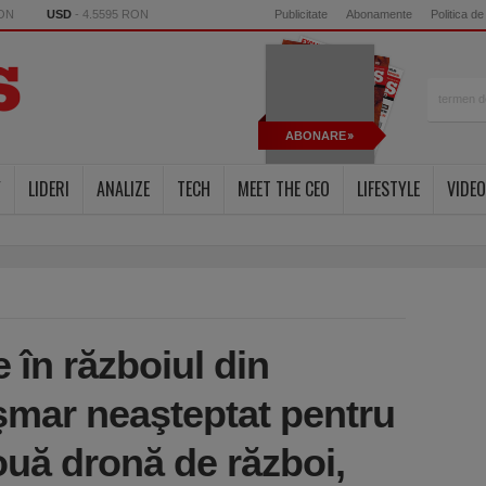
RON
USD
- 4.5595 RON
Publicitate
Abonamente
Politica de
ABONARE
Y
LIDERI
ANALIZE
TECH
MEET THE CEO
LIFESTYLE
VIDEO
e în războiul din
şmar neaşteptat pentru
uă dronă de război,