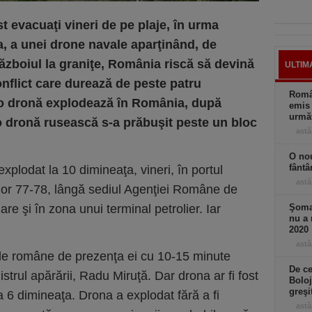
st evacuaţi vineri de pe plaje, în urma
a, a unei drone navale aparţinând, de
ăzboiul la graniţe, România riscă să devină
ULTIM
onflict care durează de peste patru
Român
o dronă explodează în România, după
emis 
următ
 o dronă rusească s-a prăbuşit peste un bloc
astă
O nou
fântâ
xplodat la 10 dimineaţa, vineri, în portul
astă
lor 77-78, lângă sediul Agenţiei Române de
re şi în zona unui terminal petrolier. Iar
Şomaj
nu a 
2020
astă
ţile române de prezenţa ei cu 10-15 minute
De ce
strul apărării, Radu Miruţă. Dar drona ar fi fost
Boloj
greşi
a 6 dimineaţa. Drona a explodat fără a fi
astă