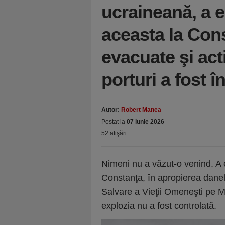
ucraineană, a e
aceasta la Cons
evacuate şi act
porturi a fost î
Autor:
Robert Manea
Postat la
07 iunie 2026
52 afişări
Nimeni nu a văzut-o venind. A e
Constanţa, în apropierea dane
Salvare a Vieţii Omeneşti pe Ma
explozia nu a fost controlată.