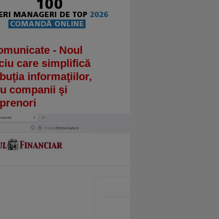
omunicate - Noul
ciu care simplifică
ibuţia informaţiilor,
u companii şi
prenori