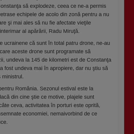
l Constanţa să explodeze, ceea ce ne-a permis
retrase echipele de acolo din zonă pentru a nu
 şi mai ales să nu fie afectate vieţile
interimar al apărării, Radu Miruţă.
e ucrainene că sunt în total patru drone, ne-au
a care aceste drone sunt programate să
ii, undeva la 145 de kilometri est de Constanţa
a a fost undeva mai în apropiere, dar nu ştiu să
 ministrul.
 pentru România. Sezonul estival este la
 dacă din cine ştie ce motive, plajele sunt
âte ceva, activitatea în porturi este oprită,
 însemnate economiei, nemaivorbind de ce
ce.