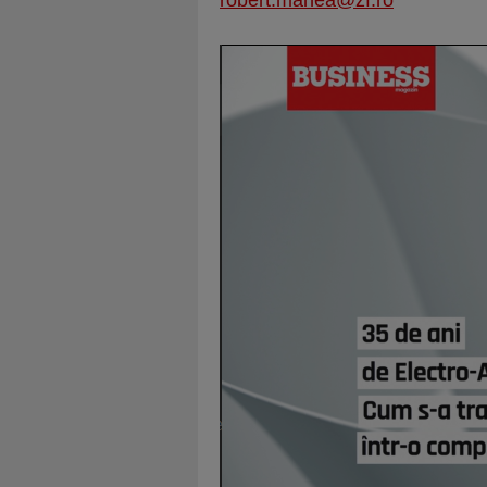
robert.manea@zf.ro