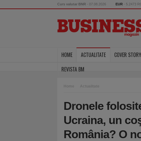
Curs valutar BNR
- 07.08.2026
EUR
- 5.2473 
HOME
ACTUALITATE
COVER STOR
REVISTA BM
Home
Actualitate
Dronele folosit
Ucraina, un co
România? O no