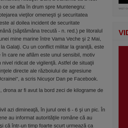
mp ce se afla în drum spre Muntenegru:
vezi c
otejarea vieţilor omeneşti şi securitatea
 este al doilea incident de securitate
ână (săptămâna trecută - n. red.) pe litoralul
VI
nei mine marine între Vama Veche şi 2 Mai,
a Galaţi. Cu un conflict militar la graniţă, este
 în care ne aflăm este unul sensibil, motiv
vel ridicat de vigilenţă. Astfel de situaţii
nţele directe ale războiului de agresiune
crainei”, a scris Nicuşor Dan pe Facebook.
re, drona ar fi avut la bord zeci de kilograme de
il azi dimineaţă, în jurul orei 6 - 6 şi un pic. În
inene au informat autorităţile române că au
 şi că într-un timp foarte scurt urmează ca