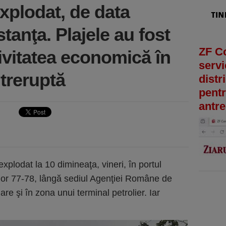
xplodat, de data
tanţa. Plajele au fost
ZF C
ivitatea economică în
servi
ntreruptă
distr
pentr
antre
xplodat la 10 dimineaţa, vineri, în portul
lor 77-78, lângă sediul Agenţiei Române de
re şi în zona unui terminal petrolier. Iar