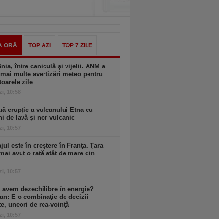
A ORĂ
TOP AZI
TOP 7 ZILE
ia, între caniculă şi vijelii. ANM a
mai multe avertizări meteo pentru
oarele zile
zi, 10:58
ă erupţie a vulcanului Etna cu
ni de lavă şi nor vulcanic
zi, 10:57
ul este în creştere în Franţa. Ţara
mai avut o rată atât de mare din
zi, 10:57
 avem dezechilibre în energie?
an: E o combinaţie de decizii
te, uneori de rea-voinţă
zi, 10:57