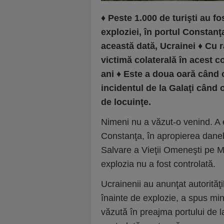
♦
Peste 1.000 de turişti au fo
exploziei, în portul Constanţ
această dată, Ucrainei
♦
Cu r
victimă colaterală în acest c
ani
♦
Este a doua oară când 
incidentul de la Galaţi când
de locuinţe.
Nimeni nu a văzut-o venind. A e
Constanţa, în apropierea dane
Salvare a Vieţii Omeneşti pe Ma
explozia nu a fost controlată.
Ucrainenii au anunţat autorită
înainte de explozie, a spus mini
văzută în preajma portului de l