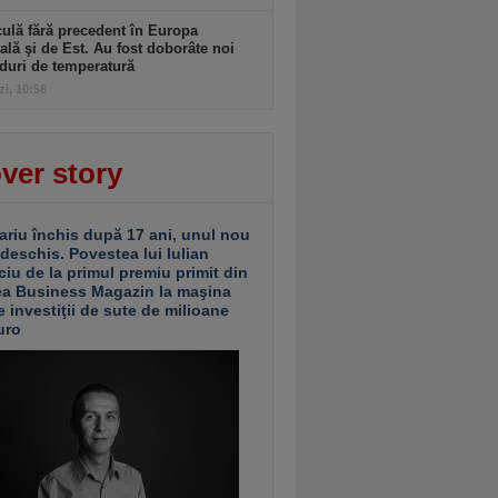
ulă fără precedent în Europa
ală şi de Est. Au fost doborâte noi
duri de temperatură
zi, 10:56
ver story
ariu închis după 17 ani, unul nou
 deschis. Povestea lui Iulian
ciu de la primul premiu primit din
ea Business Magazin la maşina
e investiţii de sute de milioane
uro