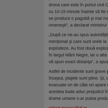
drona care este în portul civi
cu 10-15 minute înainte să fie 
se produce o pagubă şi mai mare
omeneşti”, a declarat ministrul 
„După ce ne-au spus autorităţil
menţionat şi care sunt orele l
explodeze. Au fost două exploz
în largul Mării Negre, iar o alt
vă spun exact distanţa”, a spus
Astfel de incidente sunt grave
început, plajele sunt pline. Şi,
evacuate ori de câte ori apare c
acestea toate aduc prejudicii
drame umane s-ar putea produ