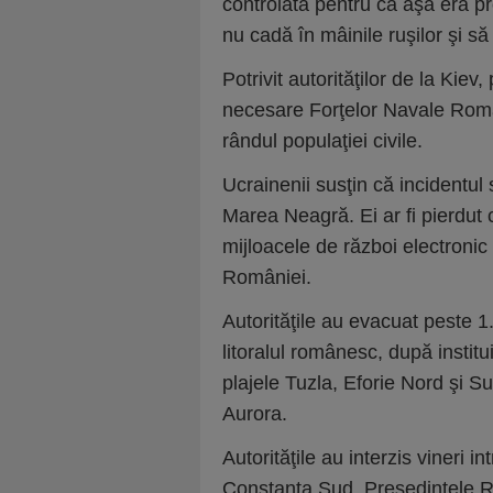
controlată pentru că aşa era p
nu cadă în mâinile ruşilor şi să 
Potrivit autorităţilor de la Kie
necesare Forţelor Navale Româ
rândul populaţiei civile.
Ucrainenii susţin că incidentul 
Marea Neagră. Ei ar fi pierdut c
mijloacele de război electronic 
României.
Autorităţile au evacuat peste 
litoralul românesc, după instit
plajele Tuzla, Eforie Nord şi 
Aurora.
Autorităţile au interzis vineri i
Constanţa Sud. Preşedintele R