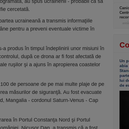
rogramată, au spus ucrainenii - probabil ca să
Canic
fie cercetată.
Centr
recor
v, partea ucraineană a transmis informaţiile
astă
ne pentru a preveni eventuale victime în
Co
s-a produs în timpul îndeplinirii unor misiuni în
ontrolul, după ce drona ar fi fost afectată de
Un p
ale ruşilor şi a ajuns în apropierea coastelor
abia
Stan
part
lui d
1.100 de persoane de pe mai multe plaje de pe
de e
uirea măsurilor de siguranţă. Au fost evacuate
Sud, Mangalia - cordonul Saturn-Venus - Cap
ntrarea în Portul Constanţa Nord şi Portul
omâniei, Nicuşor Dan, a transmis că a fost