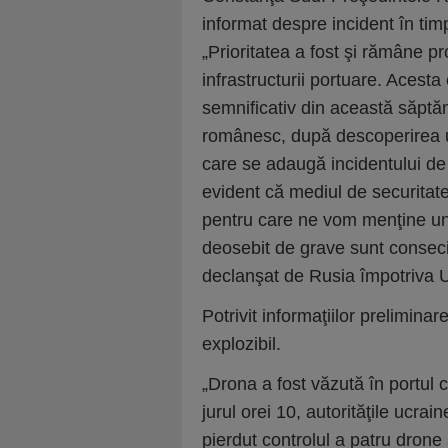
informat despre incident în ti
„Prioritatea a fost şi rămâne pr
infrastructurii portuare. Acesta
semnificativ din această săptăm
românesc, după descoperirea u
care se adaugă incidentului de l
evident că mediul de securitate
pentru care ne vom menţine un ni
deosebit de grave sunt conseci
declanşat de Rusia împotriva U
Potrivit informaţiilor prelimina
explozibil.
„Drona a fost văzută în portul civ
jurul orei 10, autorităţile ucra
pierdut controlul a patru drone