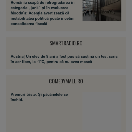
România scapă de retrogradarea în
categoria „junk” și în evaluarea
Moody’s: Agenția avertizează că
instabilitatea politică poate încetini
consolidarea fiscală
SMARTRADIO.RO
Austria| Un elev de 9 ani a fost pus să susţină un test scris
în aer liber, la -1°C, pentru că nu avea mască
COMEDYMALL.RO
Vremuri triste. Şi păcănelele se
închid.