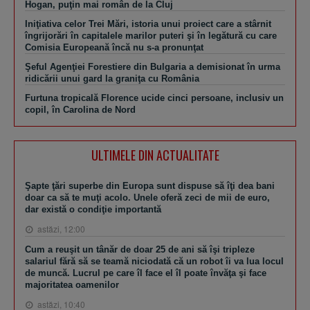
Hogan, puţin mai român de la Cluj
Iniţiativa celor Trei Mări, istoria unui proiect care a stârnit
îngrijorări în capitalele marilor puteri şi în legătură cu care
Comisia Europeană încă nu s-a pronunţat
Şeful Agenţiei Forestiere din Bulgaria a demisionat în urma
ridicării unui gard la graniţa cu România
Furtuna tropicală Florence ucide cinci persoane, inclusiv un
copil, în Carolina de Nord
ULTIMELE DIN ACTUALITATE
Şapte ţări superbe din Europa sunt dispuse să îţi dea bani
doar ca să te muţi acolo. Unele oferă zeci de mii de euro,
dar există o condiţie importantă
astăzi, 12:00
Cum a reuşit un tânăr de doar 25 de ani să îşi tripleze
salariul fără să se teamă niciodată că un robot îi va lua locul
de muncă. Lucrul pe care îl face el îl poate învăţa şi face
majoritatea oamenilor
astăzi, 10:40