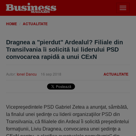
Desch
meniu
HOME
ACTUALITATE
Dragnea a "pierdut" Ardealul? Filiale din
Transilvania îi solicită lui liderului PSD
convocarea rapidă a unui CExN
Autor:
Ionel Dancu
16 sep 2018
ACTUALITATE
Vicepreşedintele PSD Gabriel Zetea a anunţat, sâmbătă,
la finalul unei şedinţe cu liderii organizaţiilor PSD din
Transilvania, că filialele din Ardeal îi solicită preşedintelui
formaţiunii, Liviu Dragnea, convocarea unei şedinţe a