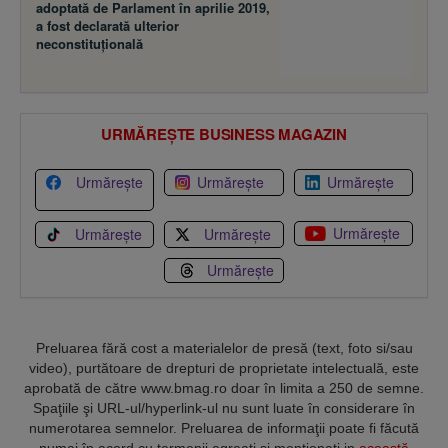
adoptată de Parlament în aprilie 2019,
a fost declarată ulterior
neconstituţională
URMĂREȘTE BUSINESS MAGAZIN
Urmărește
Urmărește
Urmărește
Urmărește
Urmărește
Urmărește
Urmărește
Preluarea fără cost a materialelor de presă (text, foto si/sau
video), purtătoare de drepturi de proprietate intelectuală, este
aprobată de către www.bmag.ro doar în limita a 250 de semne.
Spaţiile şi URL-ul/hyperlink-ul nu sunt luate în considerare în
numerotarea semnelor. Preluarea de informaţii poate fi făcută
numai în acord cu termenii agreaţi şi menţionaţi in
această