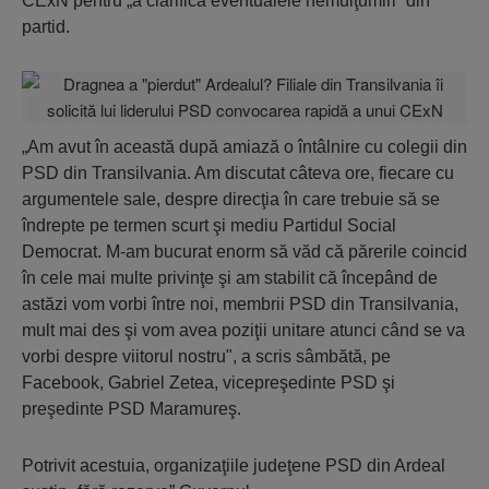
CExN pentru „a clarifica eventualele nemulţumiri” din
partid.
„Am avut în această după amiază o întâlnire cu colegii din
PSD din Transilvania. Am discutat câteva ore, fiecare cu
argumentele sale, despre direcţia în care trebuie să se
îndrepte pe termen scurt şi mediu Partidul Social
Democrat. M-am bucurat enorm să văd că părerile coincid
în cele mai multe privinţe şi am stabilit că începând de
astăzi vom vorbi între noi, membrii PSD din Transilvania,
mult mai des şi vom avea poziţii unitare atunci când se va
vorbi despre viitorul nostru",
a scris sâmbătă, pe
Facebook, Gabriel Zetea, vicepreşedinte PSD şi
preşedinte PSD Maramureş.
Potrivit acestuia, organizaţiile judeţene PSD din Ardeal