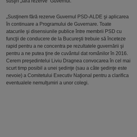
susţin „fără rezerve” Guvernul.
„Susţinem fără rezerve Guvernul PSD-ALDE şi aplicarea
în continuare a Programului de Guvernare. Toate
atacurile şi disensiunile publice între membrii PSD cu
funcţii de conducere de la Bucureşti trebuie să înceteze
rapid pentru a ne concentra pe rezultatele guvernării şi
pentru a ne putea ţine de cuvântul dat românilor în 2016.
Cerem preşedintelui Liviu Dragnea convocarea în cel mai
scurt timp posibil a unei şedinţe (sau a câte şedinţe este
nevoie) a Comitetului Executiv Naţional pentru a clarifica
eventualele nemulţumiri a unor colegi.