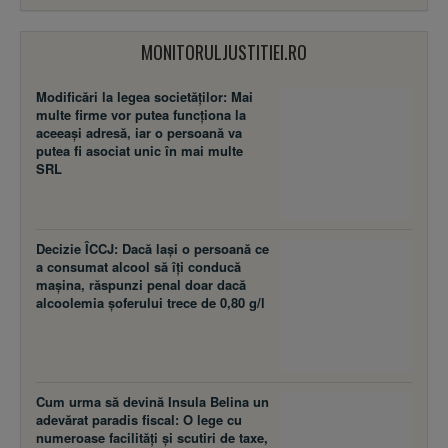
MONITORULJUSTITIEI.RO
Modificări la legea societăţilor: Mai
multe firme vor putea funcţiona la
aceeaşi adresă, iar o persoană va
putea fi asociat unic în mai multe
SRL
Decizie ÎCCJ: Dacă laşi o persoană ce
a consumat alcool să îţi conducă
maşina, răspunzi penal doar dacă
alcoolemia şoferului trece de 0,80 g/l
Cum urma să devină Insula Belina un
adevărat paradis fiscal: O lege cu
numeroase facilităţi şi scutiri de taxe,