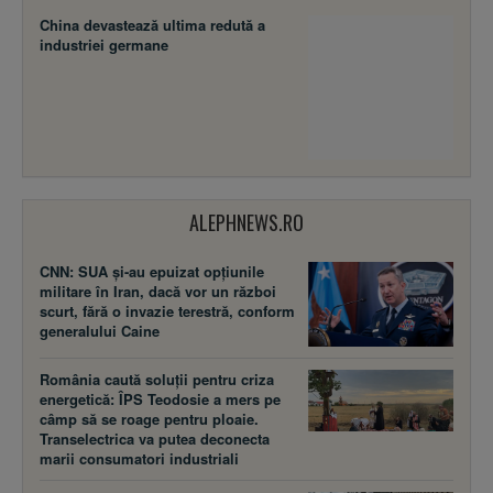
China devastează ultima redută a
industriei germane
ALEPHNEWS.RO
CNN: SUA şi-au epuizat opțiunile
militare în Iran, dacă vor un război
scurt, fără o invazie terestră, conform
generalului Caine
România caută soluții pentru criza
energetică: ÎPS Teodosie a mers pe
câmp să se roage pentru ploaie.
Transelectrica va putea deconecta
marii consumatori industriali