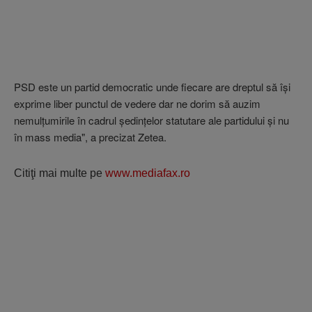
PSD este un partid democratic unde fiecare are dreptul să îşi
exprime liber punctul de vedere dar ne dorim să auzim
nemulţumirile în cadrul şedinţelor statutare ale partidului şi nu
în mass media"
, a precizat Zetea.
Citiţi mai multe pe
www.mediafax.ro