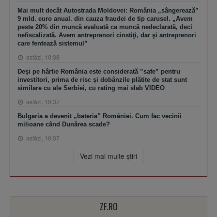
Mai mult decât Autostrada Moldovei: România „sângerează”
9 mld. euro anual. din cauza fraudei de tip carusel. „Avem
peste 20% din muncă evaluată ca muncă nedeclarată, deci
nefiscalizată. Avem antreprenori cinstiţi, dar şi antreprenori
care fentează sistemul”
astăzi, 10:38
Deşi pe hârtie România este considerată ”safe” pentru
investitori, prima de risc şi dobânzile plătite de stat sunt
similare cu ale Serbiei, cu rating mai slab VIDEO
astăzi, 10:37
Bulgaria a devenit „bateria” României. Cum fac vecinii
milioane când Dunărea scade?
astăzi, 10:37
Vezi mai multe ştiri
ZF.RO