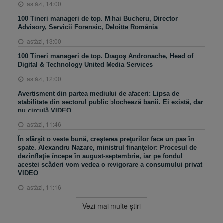
astăzi, 14:00
100 Tineri manageri de top. Mihai Bucheru, Director
Advisory, Servicii Forensic, Deloitte România
astăzi, 13:00
100 Tineri manageri de top. Dragoş Andronache, Head of
Digital & Technology United Media Services
astăzi, 12:00
Avertisment din partea mediului de afaceri: Lipsa de
stabilitate din sectorul public blochează banii. Ei există, dar
nu circulă VIDEO
astăzi, 11:46
În sfârşit o veste bună, creşterea preţurilor face un pas în
spate. Alexandru Nazare, ministrul finanţelor: Procesul de
dezinflaţie începe în august-septembrie, iar pe fondul
acestei scăderi vom vedea o revigorare a consumului privat
VIDEO
astăzi, 11:16
Vezi mai multe ştiri