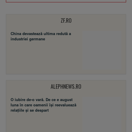
ZF.RO
China devastează ultima redută a
industriei germane
ALEPHNEWS.RO
O iubire de-o vară. De ce e august
luna în care oamenii își reevaluează
relațiile și se despart