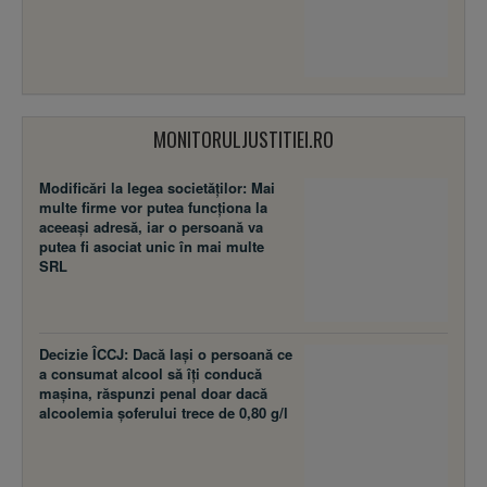
MONITORULJUSTITIEI.RO
Modificări la legea societăţilor: Mai
multe firme vor putea funcţiona la
aceeaşi adresă, iar o persoană va
putea fi asociat unic în mai multe
SRL
Decizie ÎCCJ: Dacă laşi o persoană ce
a consumat alcool să îţi conducă
maşina, răspunzi penal doar dacă
alcoolemia şoferului trece de 0,80 g/l