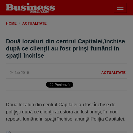
Desch
meniu
HOME
ACTUALITATE
Două localuri din centrul Capitalei,închise
după ce clienţii au fost prinşi fumând în
spaţii închise
24 feb 2019
ACTUALITATE
Două localuri din centrul Capitalei au fost închise de
poliţişti după ce clienţii acestora au fost prinşi, în mod
repetat, fumând în spaţii închise, anunţă Poliţia Capitalei.