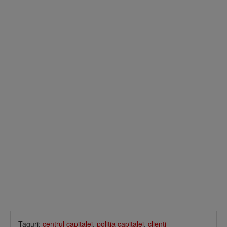
Taguri:
centrul capitalei
,
politia capitalei
,
clienti