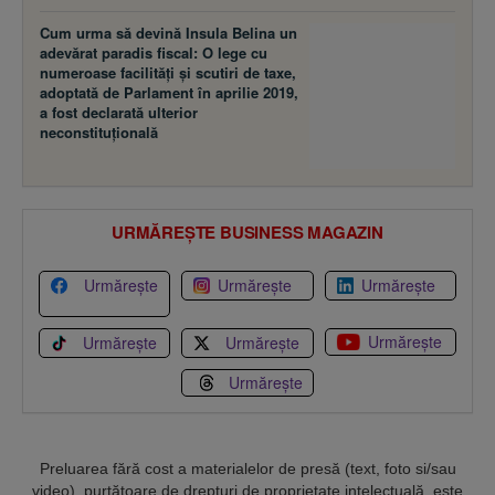
Cum urma să devină Insula Belina un
adevărat paradis fiscal: O lege cu
numeroase facilităţi şi scutiri de taxe,
adoptată de Parlament în aprilie 2019,
a fost declarată ulterior
neconstituţională
URMĂREȘTE BUSINESS MAGAZIN
Urmărește
Urmărește
Urmărește
Urmărește
Urmărește
Urmărește
Urmărește
Preluarea fără cost a materialelor de presă (text, foto si/sau
video), purtătoare de drepturi de proprietate intelectuală, este