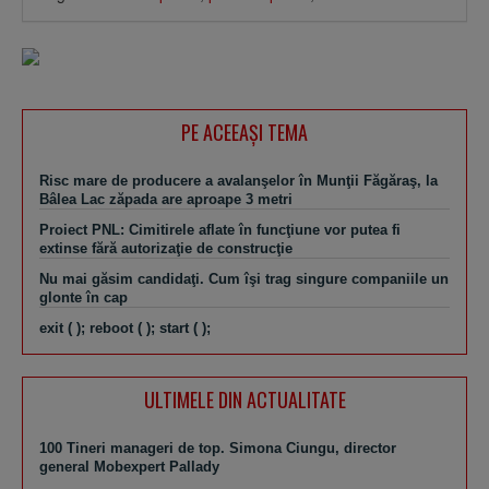
PE ACEEAŞI TEMA
Risc mare de producere a avalanşelor în Munţii Făgăraş, la
Bâlea Lac zăpada are aproape 3 metri
Proiect PNL: Cimitirele aflate în funcţiune vor putea fi
extinse fără autorizaţie de construcţie
Nu mai găsim candidaţi. Cum îşi trag singure companiile un
glonte în cap
exit ( ); reboot ( ); start ( );
ULTIMELE DIN ACTUALITATE
100 Tineri manageri de top. Simona Ciungu, director
general Mobexpert Pallady