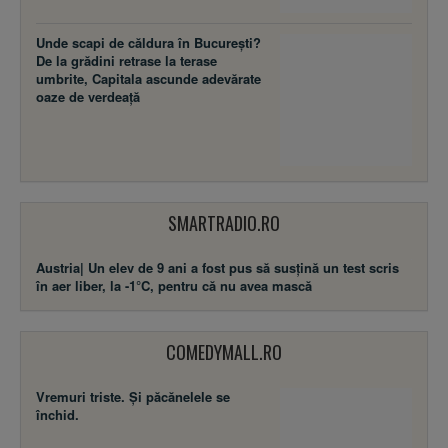
Unde scapi de căldura în București?
De la grădini retrase la terase
umbrite, Capitala ascunde adevărate
oaze de verdeață
SMARTRADIO.RO
Austria| Un elev de 9 ani a fost pus să susţină un test scris
în aer liber, la -1°C, pentru că nu avea mască
COMEDYMALL.RO
Vremuri triste. Şi păcănelele se
închid.