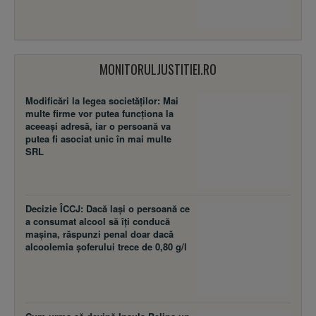
MONITORULJUSTITIEI.RO
Modificări la legea societăţilor: Mai
multe firme vor putea funcţiona la
aceeaşi adresă, iar o persoană va
putea fi asociat unic în mai multe
SRL
Decizie ÎCCJ: Dacă laşi o persoană ce
a consumat alcool să îţi conducă
maşina, răspunzi penal doar dacă
alcoolemia şoferului trece de 0,80 g/l