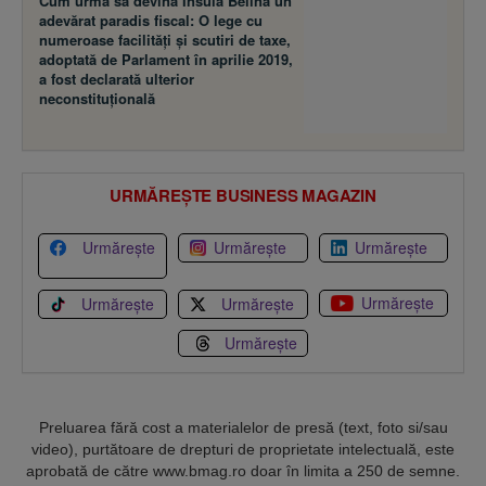
Cum urma să devină Insula Belina un
adevărat paradis fiscal: O lege cu
numeroase facilităţi şi scutiri de taxe,
adoptată de Parlament în aprilie 2019,
a fost declarată ulterior
neconstituţională
URMĂREȘTE BUSINESS MAGAZIN
Urmărește
Urmărește
Urmărește
Urmărește
Urmărește
Urmărește
Urmărește
Preluarea fără cost a materialelor de presă (text, foto si/sau
video), purtătoare de drepturi de proprietate intelectuală, este
aprobată de către www.bmag.ro doar în limita a 250 de semne.