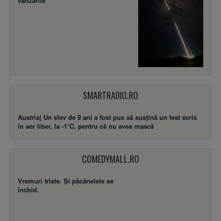
vânzările
SMARTRADIO.RO
Austria| Un elev de 9 ani a fost pus să susţină un test scris
în aer liber, la -1°C, pentru că nu avea mască
COMEDYMALL.RO
Vremuri triste. Şi păcănelele se
închid.