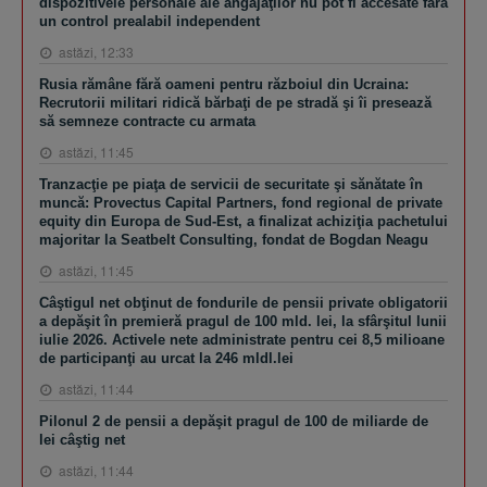
dispozitivele personale ale angajaţilor nu pot fi accesate fără
un control prealabil independent
astăzi, 12:33
Rusia rămâne fără oameni pentru războiul din Ucraina:
Recrutorii militari ridică bărbaţi de pe stradă şi îi presează
să semneze contracte cu armata
astăzi, 11:45
Tranzacţie pe piaţa de servicii de securitate şi sănătate în
muncă: Provectus Capital Partners, fond regional de private
equity din Europa de Sud-Est, a finalizat achiziţia pachetului
majoritar la Seatbelt Consulting, fondat de Bogdan Neagu
astăzi, 11:45
Câştigul net obţinut de fondurile de pensii private obligatorii
a depăşit în premieră pragul de 100 mld. lei, la sfârşitul lunii
iulie 2026. Activele nete administrate pentru cei 8,5 milioane
de participanţi au urcat la 246 mldl.lei
astăzi, 11:44
Pilonul 2 de pensii a depăşit pragul de 100 de miliarde de
lei câştig net
astăzi, 11:44