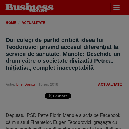
Desch
meniu
HOME
ACTUALITATE
Doi colegi de partid critică ideea lui
Teodorovici privind accesul diferenţiat la
servicii de sănătate. Manole: Deschide un
drum către o societate divizată/ Petrea:
Iniţiativa, complet inacceptabilă
Autor:
Ionel Dancu
15 sep 2018
ACTUALITATE
Deputatul PSD Petre Florin Manole a scris pe Facebook
că ministrul Finanţelor, Eugen Teodorovici, greşeşte cu