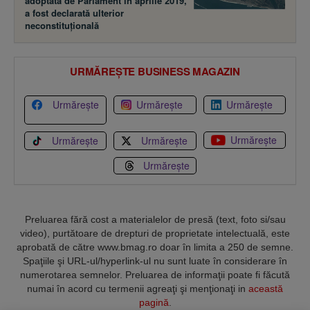
adoptată de Parlament în aprilie 2019,
a fost declarată ulterior
neconstituţională
URMĂREȘTE BUSINESS MAGAZIN
Urmărește
Urmărește
Urmărește
Urmărește
Urmărește
Urmărește
Urmărește
Preluarea fără cost a materialelor de presă (text, foto si/sau
video), purtătoare de drepturi de proprietate intelectuală, este
aprobată de către www.bmag.ro doar în limita a 250 de semne.
Spaţiile şi URL-ul/hyperlink-ul nu sunt luate în considerare în
numerotarea semnelor. Preluarea de informaţii poate fi făcută
numai în acord cu termenii agreaţi şi menţionaţi in
această
pagină
.