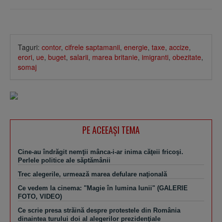
Taguri:
contor
,
cifrele saptamanii
,
energie
,
taxe
,
accize
,
erori
,
ue
,
buget
,
salarii
,
marea britanie
,
imigranti
,
obezitate
,
somaj
PE ACEEAŞI TEMA
Cine-au îndrăgit nemţii mânca-i-ar inima căţeii fricoşi.
Perlele politice ale săptămânii
Trec alegerile, urmează marea defulare naţională
Ce vedem la cinema: "Magie în lumina lunii" (GALERIE
FOTO, VIDEO)
Ce scrie presa străină despre protestele din România
dinaintea turului doi al alegerilor prezidenţiale