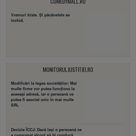
COMEDYMALL.RO
Vremuri triste. Şi păcănelele se
închid.
MONITORULJUSTITIEI.RO
Modificări la legea societăţilor: Mai
multe firme vor putea funcţiona la
aceeaşi adresă, iar o persoană va
putea fi asociat unic în mai multe
SRL
Decizie ÎCCJ: Dacă laşi o persoană ce
a consumat alcool să îţi conducă