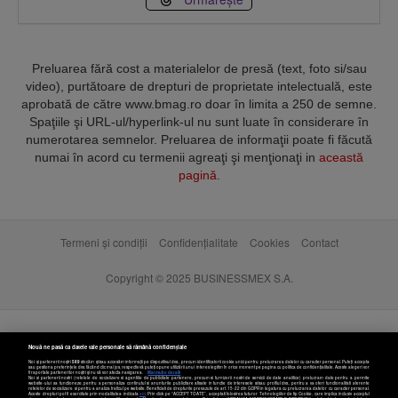
Preluarea fără cost a materialelor de presă (text, foto si/sau
video), purtătoare de drepturi de proprietate intelectuală, este
aprobată de către www.bmag.ro doar în limita a 250 de semne.
Spaţiile şi URL-ul/hyperlink-ul nu sunt luate în considerare în
numerotarea semnelor. Preluarea de informaţii poate fi făcută
numai în acord cu termenii agreaţi şi menţionaţi in
această
pagină
.
Termeni și condiții
Confidențialitate
Cookies
Contact
Copyright © 2025 BUSINESSMEX S.A.
Nouă ne pasă ca datele tale personale să rămână confidențiale
Noi și partenerii noștri
589
stocăm și/sau accesăm informații pe dispozitivul dvs., precum identificatorii cookie unici pentru prelucrarea datelor cu caracter personal. Puteți accepta
sau gestiona preferințele dvs. făcând clic mai jos, respectiv vă puteți opune utilizării unui interes legitim în orice moment pe pagina cu politica de confidențialitate. Aceste alegeri vor
fi raportate partenerilor noștri și nu vă vor afecta navigarea.
Mai multe detalii
Noi si partenerii nostri (retelele de socializare si agentiile de publicitate partenere, precum si furnizorii nostri de servicii de date analitice) prelucram date pentru a permite
website-ului sa functioneze, pentru a personaliza continutul si anunturile publicitare afisate in functie de interesele si/sau profilul dvs., pentru a va oferi functionalitati aferente
retelelor de socializare si pentru a analiza traficul pe website. Beneficiati de drepturile prevazute de art. 15-22 din GDPR in legatura cu prelucrarea datelor cu caracter personal.
Aceste drepturi pot fi exercitate prin modalitatea indicata
aici
. Prin click pe “ACCEPT TOATE”, acceptati folosirea tuturor Tehnologiilor de tip Cookie, care implica inclusiv acceptul