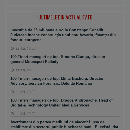
ULTIMELE DIN ACTUALITATE
Investiţie de 23 milioane euro la Constanţa: Consiliul
Judeţean începe construcţia unui nou Acvariu, finanţat din
fonduri europene
astăzi, 16:50
100 Tineri manageri de top. Simona Ciungu, director
general Mobexpert Pallady
astăzi, 14:00
100 Tineri manageri de top. Mihai Bucheru, Director
Advisory, Servicii Forensic, Deloitte România
astăzi, 13:00
100 Tineri manageri de top. Dragoş Andronache, Head of
Digital & Technology United Media Services
astăzi, 12:00
Avertisment din partea mediului de afaceri: Lipsa de
stabilitate din sectorul public blochează banii. Ei există, dar