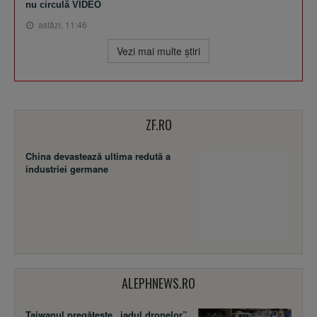
nu circulă VIDEO
astăzi, 11:46
Vezi mai multe ştiri
ZF.RO
China devastează ultima redută a
industriei germane
ALEPHNEWS.RO
Taiwanul pregătește „iadul dronelor”