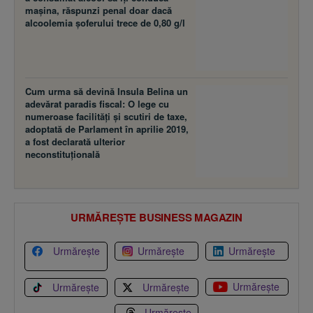
maşina, răspunzi penal doar dacă
alcoolemia şoferului trece de 0,80 g/l
Cum urma să devină Insula Belina un
adevărat paradis fiscal: O lege cu
numeroase facilităţi şi scutiri de taxe,
adoptată de Parlament în aprilie 2019,
a fost declarată ulterior
neconstituţională
URMĂREȘTE BUSINESS MAGAZIN
Urmărește
Urmărește
Urmărește
Urmărește
Urmărește
Urmărește
Urmărește