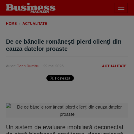
Desch
meniu
HOME
ACTUALITATE
De ce băncile româneşti pierd clienţi din
cauza datelor proaste
Autor:
Florin Dumitru
29 mai 2026
ACTUALITATE
Un sistem de evaluare imobiliară deconectat