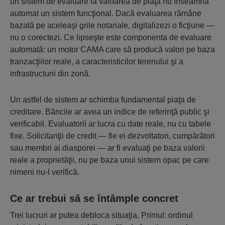
un sistem de evaluare la valoarea de piaţă nu înseamnă
automat un sistem funcţional. Dacă evaluarea rămâne
bazată pe aceleaşi grile notariale, digitalizezi o ficţiune —
nu o corectezi. Ce lipseşte este componenta de evaluare
automată: un motor CAMA care să producă valori pe baza
tranzacţiilor reale, a caracteristicilor terenului şi a
infrastructurii din zonă.
Un astfel de sistem ar schimba fundamental piaţa de
creditare. Băncile ar avea un indice de referinţă public şi
verificabil. Evaluatorii ar lucra cu date reale, nu cu tabele
fixe. Solicitanţii de credit — fie ei dezvoltatori, cumpărători
sau membri ai diasporei — ar fi evaluaţi pe baza valorii
reale a proprietăţii, nu pe baza unui sistem opac pe care
nimeni nu-l verifică.
Ce ar trebui să se întâmple concret
Trei lucruri ar putea debloca situaţia. Primul: ordinul