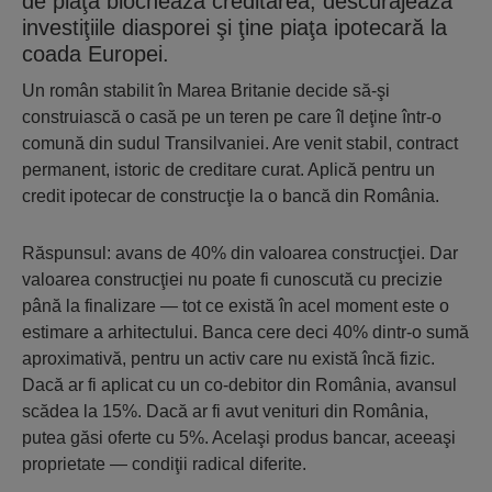
de piaţă blochează creditarea, descurajează
investiţiile diasporei şi ţine piaţa ipotecară la
coada Europei.
Un român stabilit în Marea Britanie decide să-şi
construiască o casă pe un teren pe care îl deţine într-o
comună din sudul Transilvaniei. Are venit stabil, contract
permanent, istoric de creditare curat. Aplică pentru un
credit ipotecar de construcţie la o bancă din România.
Răspunsul: avans de 40% din valoarea construcţiei. Dar
valoarea construcţiei nu poate fi cunoscută cu precizie
până la finalizare — tot ce există în acel moment este o
estimare a arhitectului. Banca cere deci 40% dintr-o sumă
aproximativă, pentru un activ care nu există încă fizic.
Dacă ar fi aplicat cu un co-debitor din România, avansul
scădea la 15%. Dacă ar fi avut venituri din România,
putea găsi oferte cu 5%. Acelaşi produs bancar, aceeaşi
proprietate — condiţii radical diferite.