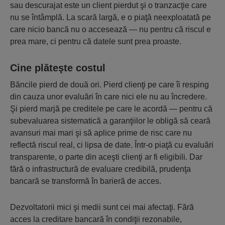
sau descurajat este un client pierdut şi o tranzacţie care
nu se întâmplă. La scară largă, e o piaţă neexploatată pe
care nicio bancă nu o accesează — nu pentru că riscul e
prea mare, ci pentru că datele sunt prea proaste.
Cine plăteşte costul
Băncile pierd de două ori. Pierd clienţi pe care îi resping
din cauza unor evaluări în care nici ele nu au încredere.
Şi pierd marjă pe creditele pe care le acordă — pentru că
subevaluarea sistematică a garanţiilor le obligă să ceară
avansuri mai mari şi să aplice prime de risc care nu
reflectă riscul real, ci lipsa de date. Într-o piaţă cu evaluări
transparente, o parte din aceşti clienţi ar fi eligibili. Dar
fără o infrastructură de evaluare credibilă, prudenţa
bancară se transformă în barieră de acces.
Dezvoltatorii mici şi medii sunt cei mai afectaţi. Fără
acces la creditare bancară în condiţii rezonabile,