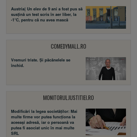
Austria| Un elev de 9 ani a fost pus să
susţină un test scris în aer liber, la
-1°C, pentru că nu avea mască
COMEDYMALL.RO
Vremuri triste. Şi păcănelele se
închid.
MONITORULJUSTITIEI.RO
Modificări la legea societăţilor: Mai
multe firme vor putea funcţiona la
aceeaşi adresă, iar o persoană va
putea fi asociat unic în mai multe
SRL