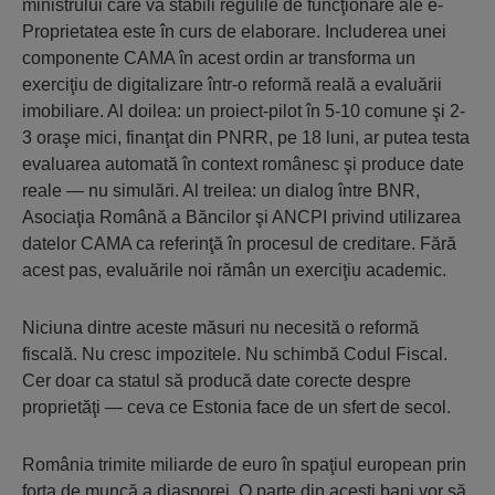
ministrului care va stabili regulile de funcţionare ale e-
Proprietatea este în curs de elaborare. Includerea unei
componente CAMA în acest ordin ar transforma un
exerciţiu de digitalizare într-o reformă reală a evaluării
imobiliare. Al doilea: un proiect-pilot în 5-10 comune şi 2-
3 oraşe mici, finanţat din PNRR, pe 18 luni, ar putea testa
evaluarea automată în context românesc şi produce date
reale — nu simulări. Al treilea: un dialog între BNR,
Asociaţia Română a Băncilor şi ANCPI privind utilizarea
datelor CAMA ca referinţă în procesul de creditare. Fără
acest pas, evaluările noi rămân un exerciţiu academic.
Niciuna dintre aceste măsuri nu necesită o reformă
fiscală. Nu cresc impozitele. Nu schimbă Codul Fiscal.
Cer doar ca statul să producă date corecte despre
proprietăţi — ceva ce Estonia face de un sfert de secol.
România trimite miliarde de euro în spaţiul european prin
forţa de muncă a diasporei. O parte din aceşti bani vor să