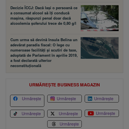
Decizie ÎCCJ: Dacă laşi o persoană ce
a consumat alcool să îţi conducă
maşina, răspunzi penal doar dacă
alcoolemia şoferului trece de 0,80 g/l
Cum urma să devină Insula Belina un
adevărat paradis fiscal: O lege cu
numeroase facilităţi şi scutiri de taxe,
adoptată de Parlament în aprilie 2019,
a fost declarată ulterior
neconstituţională
URMĂREȘTE BUSINESS MAGAZIN
Urmărește
Urmărește
Urmărește
Urmărește
Urmărește
Urmărește
Urmărește