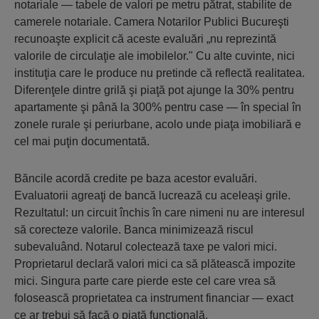
notariale — tabele de valori pe metru pătrat, stabilite de
camerele notariale. Camera Notarilor Publici Bucureşti
recunoaşte explicit că aceste evaluări „nu reprezintă
valorile de circulaţie ale imobilelor." Cu alte cuvinte, nici
instituţia care le produce nu pretinde că reflectă realitatea.
Diferenţele dintre grilă şi piaţă pot ajunge la 30% pentru
apartamente şi până la 300% pentru case — în special în
zonele rurale şi periurbane, acolo unde piaţa imobiliară e
cel mai puţin documentată.
Băncile acordă credite pe baza acestor evaluări.
Evaluatorii agreaţi de bancă lucrează cu aceleaşi grile.
Rezultatul: un circuit închis în care nimeni nu are interesul
să corecteze valorile. Banca minimizează riscul
subevaluând. Notarul colectează taxe pe valori mici.
Proprietarul declară valori mici ca să plătească impozite
mici. Singura parte care pierde este cel care vrea să
folosească proprietatea ca instrument financiar — exact
ce ar trebui să facă o piaţă funcţională.