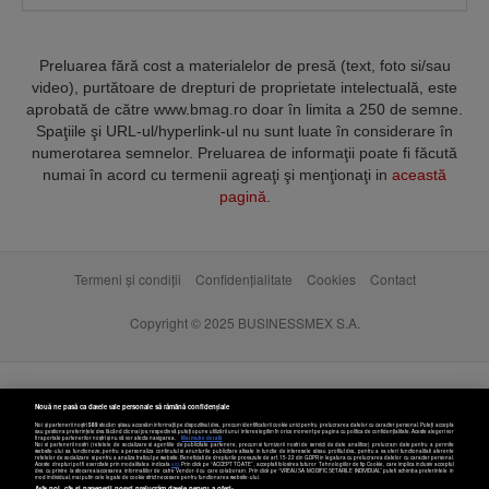
Preluarea fără cost a materialelor de presă (text, foto si/sau
video), purtătoare de drepturi de proprietate intelectuală, este
aprobată de către www.bmag.ro doar în limita a 250 de semne.
Spaţiile şi URL-ul/hyperlink-ul nu sunt luate în considerare în
numerotarea semnelor. Preluarea de informaţii poate fi făcută
numai în acord cu termenii agreaţi şi menţionaţi in
această
pagină
.
Termeni și condiții
Confidențialitate
Cookies
Contact
Copyright © 2025 BUSINESSMEX S.A.
Nouă ne pasă ca datele tale personale să rămână confidențiale
Noi și partenerii noștri
589
stocăm și/sau accesăm informații pe dispozitivul dvs., precum identificatorii cookie unici pentru prelucrarea datelor cu caracter personal. Puteți accepta
sau gestiona preferințele dvs. făcând clic mai jos, respectiv vă puteți opune utilizării unui interes legitim în orice moment pe pagina cu politica de confidențialitate. Aceste alegeri vor
fi raportate partenerilor noștri și nu vă vor afecta navigarea.
Mai multe detalii
Noi si partenerii nostri (retelele de socializare si agentiile de publicitate partenere, precum si furnizorii nostri de servicii de date analitice) prelucram date pentru a permite
website-ului sa functioneze, pentru a personaliza continutul si anunturile publicitare afisate in functie de interesele si/sau profilul dvs., pentru a va oferi functionalitati aferente
retelelor de socializare si pentru a analiza traficul pe website. Beneficiati de drepturile prevazute de art. 15-22 din GDPR in legatura cu prelucrarea datelor cu caracter personal.
Aceste drepturi pot fi exercitate prin modalitatea indicata
aici
. Prin click pe “ACCEPT TOATE”, acceptati folosirea tuturor Tehnologiilor de tip Cookie, care implica inclusiv acceptul
dvs. cu privire la stocarea/accesarea informatiilor de catre Vendor-ii cu care colaboram. Prin click pe “VREAU SA MODIFIC SETARILE INDIVIDUAL” puteti schimba preferintele in
mod individual, mai putin cele legate de cookie strict necesare pentru functionarea website-ului.
Atât noi, cât și partenerii noștri prelucrăm datele pentru a oferi: