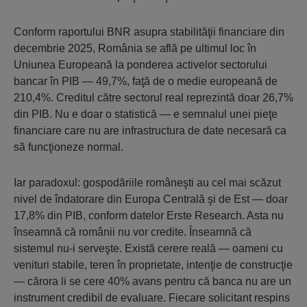
Conform raportului BNR asupra stabilităţii financiare din
decembrie 2025, România se află pe ultimul loc în
Uniunea Europeană la ponderea activelor sectorului
bancar în PIB — 49,7%, faţă de o medie europeană de
210,4%. Creditul către sectorul real reprezintă doar 26,7%
din PIB. Nu e doar o statistică — e semnalul unei pieţe
financiare care nu are infrastructura de date necesară ca
să funcţioneze normal.
Iar paradoxul: gospodăriile româneşti au cel mai scăzut
nivel de îndatorare din Europa Centrală şi de Est — doar
17,8% din PIB, conform datelor Erste Research. Asta nu
înseamnă că românii nu vor credite. Înseamnă că
sistemul nu-i serveşte. Există cerere reală — oameni cu
venituri stabile, teren în proprietate, intenţie de construcţie
— cărora li se cere 40% avans pentru că banca nu are un
instrument credibil de evaluare. Fiecare solicitant respins