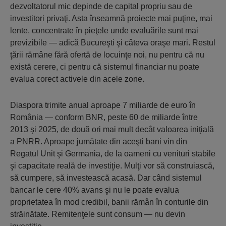
dezvoltatorul mic depinde de capital propriu sau de
investitori privaţi. Asta înseamnă proiecte mai puţine, mai
lente, concentrate în pieţele unde evaluările sunt mai
previzibile — adică Bucureşti şi câteva oraşe mari. Restul
ţării rămâne fără ofertă de locuinţe noi, nu pentru că nu
există cerere, ci pentru că sistemul financiar nu poate
evalua corect activele din acele zone.
Diaspora trimite anual aproape 7 miliarde de euro în
România — conform BNR, peste 60 de miliarde între
2013 şi 2025, de două ori mai mult decât valoarea iniţială
a PNRR. Aproape jumătate din aceşti bani vin din
Regatul Unit şi Germania, de la oameni cu venituri stabile
şi capacitate reală de investiţie. Mulţi vor să construiască,
să cumpere, să investească acasă. Dar când sistemul
bancar le cere 40% avans şi nu le poate evalua
proprietatea în mod credibil, banii rămân în conturile din
străinătate. Remitenţele sunt consum — nu devin