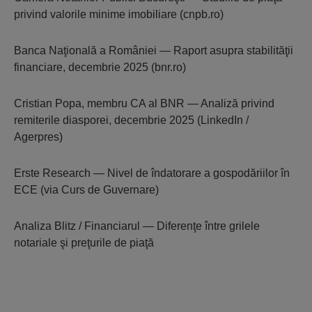
privind valorile minime imobiliare (cnpb.ro)
Banca Naţională a României — Raport asupra stabilităţii
financiare, decembrie 2025 (bnr.ro)
Cristian Popa, membru CA al BNR — Analiză privind
remiterile diasporei, decembrie 2025 (LinkedIn /
Agerpres)
Erste Research — Nivel de îndatorare a gospodăriilor în
ECE (via Curs de Guvernare)
Analiza Blitz / Financiarul — Diferenţe între grilele
notariale şi preţurile de piaţă