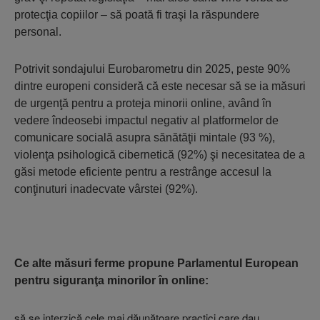
protecţia copiilor – să poată fi traşi la răspundere
personal.
Potrivit sondajului Eurobarometru din 2025, peste 90%
dintre europeni consideră că este necesar să se ia măsuri
de urgenţă pentru a proteja minorii online, având în
vedere îndeosebi impactul negativ al platformelor de
comunicare socială asupra sănătăţii mintale (93 %),
violenţa psihologică cibernetică (92%) şi necesitatea de a
găsi metode eficiente pentru a restrânge accesul la
conţinuturi inadecvate vârstei (92%).
Ce alte măsuri ferme propune Parlamentul European
pentru siguranţa minorilor în online:
să se interzică cele mai dăunătoare practici care dau