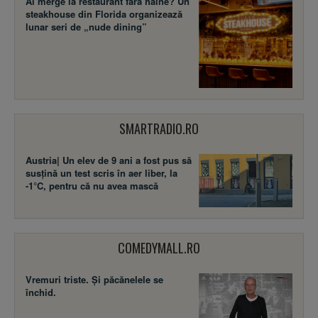
Ai merge la restaurant fără haine? Un
steakhouse din Florida organizează
lunar seri de „nude dining”
SMARTRADIO.RO
Austria| Un elev de 9 ani a fost pus să
susţină un test scris în aer liber, la
-1°C, pentru că nu avea mască
COMEDYMALL.RO
Vremuri triste. Şi păcănelele se
închid.