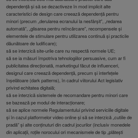
dependenţă şi să se dezactiveze în mod implicit alte
caracteristici de design care creează dependenţă pentru
minori (precum „derularea ecranului la nesfârşit”, „redarea
automată”, „glisarea pentru reîncărcare”, recompensele şi
elementele de stimulare pentru utilizarea continuă şi practicile
dăunătoare de ludificare);
să se interzică site-urile care nu respectă normele UE;
să se ia măsuri împotriva tehnologiilor persuasive, cum ar fi
publicitatea direcţionată, marketingul făcut de influenceri,
designul care creează dependenţă, precum şi interfeţele
înşelătoare (dark patterns), în cadrul viitorului Act legislativ
privind echitatea digitală;
să se interzică sistemele de recomandare pentru minori care
se bazează pe modul de interacţionare;
să se aplice normele Regulamentului privind serviciile digitale
şi în cazul platformelor video online şi să se interzică „cutiile de
pradă” şi alte conţinuturi din cadrul jocurilor (inclusiv monedele
din aplicaţii, roţile norocului ori mecanismele de tip „plăteşti