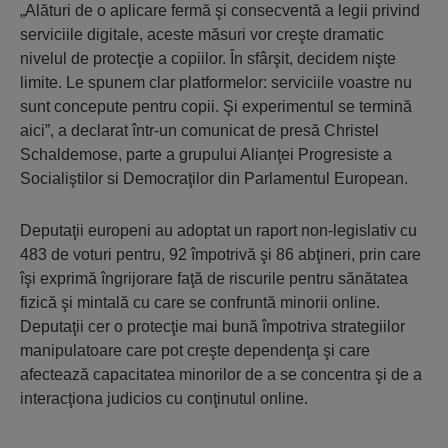
„Alături de o aplicare fermă şi consecventă a legii privind
serviciile digitale, aceste măsuri vor creşte dramatic
nivelul de protecţie a copiilor. În sfârşit, decidem nişte
limite. Le spunem clar platformelor: serviciile voastre nu
sunt concepute pentru copii. Şi experimentul se termină
aici”, a declarat într-un comunicat de presă Christel
Schaldemose, parte a grupului Alianţei Progresiste a
Socialiştilor si Democraţilor din Parlamentul European.
Deputaţii europeni au adoptat un raport non-legislativ cu
483 de voturi pentru, 92 împotrivă şi 86 abţineri, prin care
îşi exprimă îngrijorare faţă de riscurile pentru sănătatea
fizică şi mintală cu care se confruntă minorii online.
Deputaţii cer o protecţie mai bună împotriva strategiilor
manipulatoare care pot creşte dependenţa şi care
afectează capacitatea minorilor de a se concentra şi de a
interacţiona judicios cu conţinutul online.