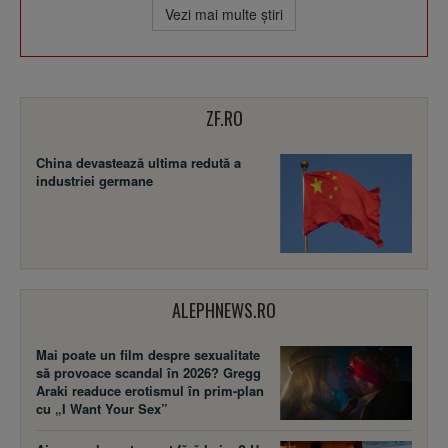
Vezi mai multe ştiri
ZF.RO
China devastează ultima redută a
industriei germane
ALEPHNEWS.RO
Mai poate un film despre sexualitate
să provoace scandal în 2026? Gregg
Araki readuce erotismul în prim-plan
cu „I Want Your Sex”