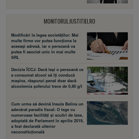
MONITORULJUSTITIEI.RO
Modificări la legea societăţilor: Mai
multe firme vor putea funcţiona la
aceeaşi adresă, iar o persoană va
putea fi asociat unic în mai multe
SRL
Decizie ÎCCJ: Dacă laşi o persoană ce
a consumat alcool să îţi conducă
maşina, răspunzi penal doar dacă
alcoolemia şoferului trece de 0,80 g/l
Cum urma să devină Insula Belina un
adevărat paradis fiscal: O lege cu
numeroase facilităţi şi scutiri de taxe,
adoptată de Parlament în aprilie 2019,
a fost declarată ulterior
neconstituţională