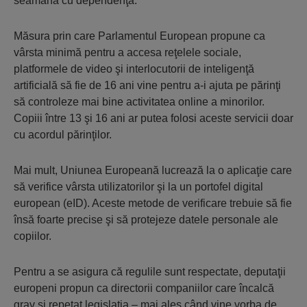
seamănă cu dependenţa.
Măsura prin care Parlamentul European propune ca
vârsta minimă pentru a accesa reţelele sociale,
platformele de video şi interlocutorii de inteligenţă
artificială să fie de 16 ani vine pentru a-i ajuta pe părinţi
să controleze mai bine activitatea online a minorilor.
Copiii între 13 şi 16 ani ar putea folosi aceste servicii doar
cu acordul părinţilor.
Mai mult, Uniunea Europeană lucrează la o aplicaţie care
să verifice vârsta utilizatorilor şi la un portofel digital
european (eID). Aceste metode de verificare trebuie să fie
însă foarte precise şi să protejeze datele personale ale
copiilor.
Pentru a se asigura că regulile sunt respectate, deputaţii
europeni propun ca directorii companiilor care încalcă
grav şi repetat legislaţia – mai ales când vine vorba de