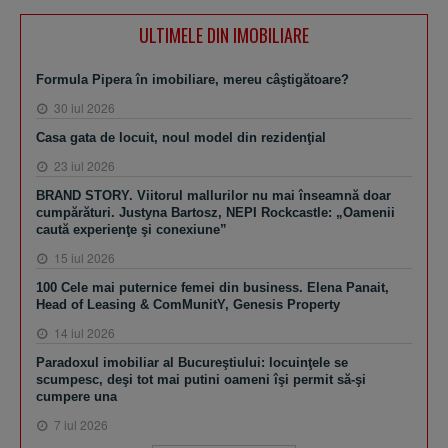
ULTIMELE DIN IMOBILIARE
Formula Pipera în imobiliare, mereu câştigătoare?
30 iul 2026
Casa gata de locuit, noul model din rezidenţial
23 iul 2026
BRAND STORY. Viitorul mallurilor nu mai înseamnă doar
cumpărături. Justyna Bartosz, NEPI Rockcastle: „Oamenii
caută experienţe şi conexiune”
15 iul 2026
100 Cele mai puternice femei din business. Elena Panait,
Head of Leasing & ComMunitY, Genesis Property
14 iul 2026
Paradoxul imobiliar al Bucureştiului: locuinţele se
scumpesc, deşi tot mai putini oameni îşi permit să-şi
cumpere una
7 iul 2026