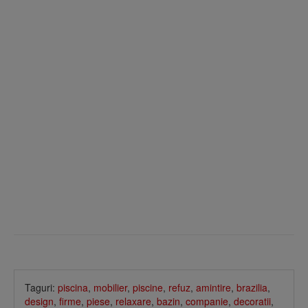
Taguri:
piscina
,
mobilier
,
piscine
,
refuz
,
amintire
,
brazilia
,
design
,
firme
,
piese
,
relaxare
,
bazin
,
companie
,
decoratii
,