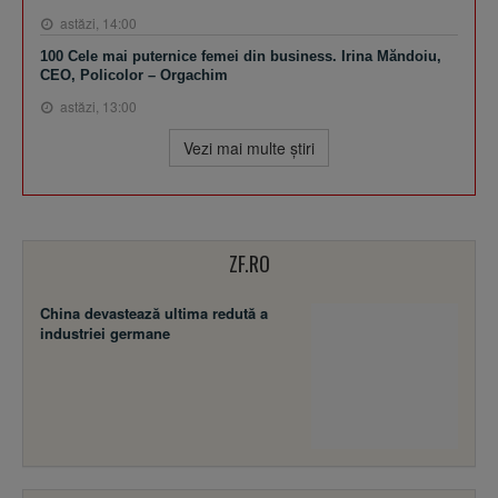
astăzi, 14:00
100 Cele mai puternice femei din business. Irina Măndoiu,
CEO, Policolor – Orgachim
astăzi, 13:00
Vezi mai multe ştiri
ZF.RO
China devastează ultima redută a
industriei germane