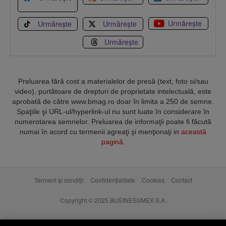
Urmărește
Urmărește
Urmărește
Urmărește
Preluarea fără cost a materialelor de presă (text, foto si/sau
video), purtătoare de drepturi de proprietate intelectuală, este
aprobată de către www.bmag.ro doar în limita a 250 de semne.
Spaţiile şi URL-ul/hyperlink-ul nu sunt luate în considerare în
numerotarea semnelor. Preluarea de informaţii poate fi făcută
numai în acord cu termenii agreaţi şi menţionaţi in
această
pagină
.
Termeni și condiții
Confidențialitate
Cookies
Contact
Copyright © 2025 BUSINESSMEX S.A.