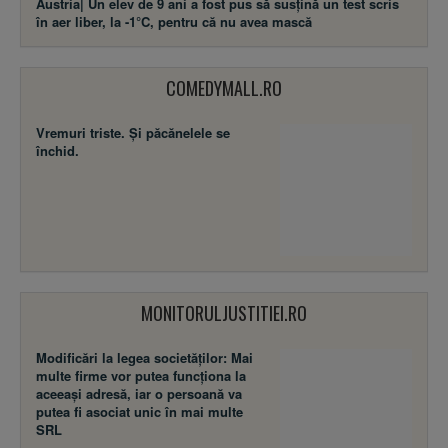
Austria| Un elev de 9 ani a fost pus să susţină un test scris
în aer liber, la -1°C, pentru că nu avea mască
COMEDYMALL.RO
Vremuri triste. Şi păcănelele se
închid.
MONITORULJUSTITIEI.RO
Modificări la legea societăţilor: Mai
multe firme vor putea funcţiona la
aceeaşi adresă, iar o persoană va
putea fi asociat unic în mai multe
SRL