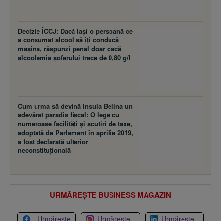
Decizie ÎCCJ: Dacă laşi o persoană ce
a consumat alcool să îţi conducă
maşina, răspunzi penal doar dacă
alcoolemia şoferului trece de 0,80 g/l
Cum urma să devină Insula Belina un
adevărat paradis fiscal: O lege cu
numeroase facilităţi şi scutiri de taxe,
adoptată de Parlament în aprilie 2019,
a fost declarată ulterior
neconstituţională
URMĂREȘTE BUSINESS MAGAZIN
Urmărește
Urmărește
Urmărește