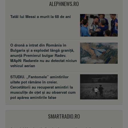
ALEPHNEWS.RO
Tatăl lui Messi a murit la 68 de ani
O dronă a intrat din România în
Bulgaria și a explodat lângă graniță,
anunță Premierul bulgar Radev.
MApN: Radarele nu au detectat niciun
vehicul aerian
STUDIU. „Fantomele” amintirilor
uitate pot rămâne în creier.
Cercetătorii au recuperat amintiri la
musculițe de oțet și au observat cum
pot apărea amintirile false
SMARTRADIO.RO