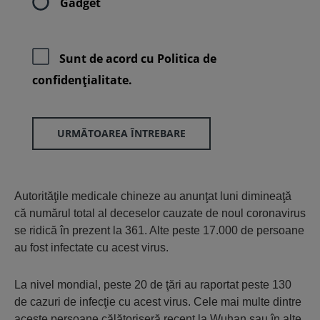
Gadget
Sunt de acord cu
Politica de
confidenţialitate.
URMĂTOAREA ÎNTREBARE
Autorităţile medicale chineze au anunţat luni dimineaţă
că numărul total al deceselor cauzate de noul coronavirus
se ridică în prezent la 361. Alte peste 17.000 de persoane
au fost infectate cu acest virus.
La nivel mondial, peste 20 de ţări au raportat peste 130
de cazuri de infecţie cu acest virus. Cele mai multe dintre
aceste persoane călătoriseră recent la Wuhan sau în alte