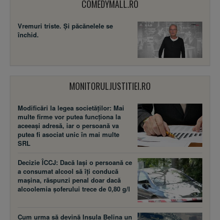
COMEDYMALL.RO
Vremuri triste. Şi păcănelele se
închid.
MONITORULJUSTITIEI.RO
Modificări la legea societăţilor: Mai
multe firme vor putea funcţiona la
aceeaşi adresă, iar o persoană va
putea fi asociat unic în mai multe
SRL
Decizie ÎCCJ: Dacă laşi o persoană ce
a consumat alcool să îţi conducă
maşina, răspunzi penal doar dacă
alcoolemia şoferului trece de 0,80 g/l
Cum urma să devină Insula Belina un