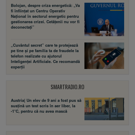
Bolojan, despre criza energetică: „Va
fi înființat un Centru Operativ
Național în sectorul energetic pentru
gestionarea crizei. Cetățenii nu vor fi
deconectați”
„Cuvântul secret” care te protejează
pe tine și pe familia ta de fraudele la
telefon realizate cu ajutorul
Inteligenței Artificiale. Ce recomandă
experții
SMARTRADIO.RO
Austria| Un elev de 9 ani a fost pus să
susţină un test scris în aer liber, la
-1°C, pentru că nu avea mască