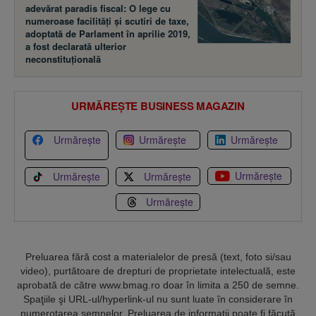
adevărat paradis fiscal: O lege cu
numeroase facilităţi şi scutiri de taxe,
adoptată de Parlament în aprilie 2019,
a fost declarată ulterior
neconstituţională
URMĂREȘTE BUSINESS MAGAZIN
Urmărește
Urmărește
Urmărește
Urmărește
Urmărește
Urmărește
Urmărește
Preluarea fără cost a materialelor de presă (text, foto si/sau
video), purtătoare de drepturi de proprietate intelectuală, este
aprobată de către www.bmag.ro doar în limita a 250 de semne.
Spaţiile şi URL-ul/hyperlink-ul nu sunt luate în considerare în
numerotarea semnelor. Preluarea de informaţii poate fi făcută