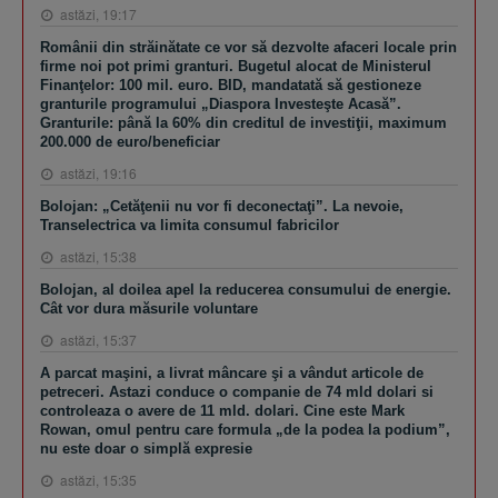
astăzi, 19:17
Românii din străinătate ce vor să dezvolte afaceri locale prin
firme noi pot primi granturi. Bugetul alocat de Ministerul
Finanţelor: 100 mil. euro. BID, mandatată să gestioneze
granturile programului „Diaspora Investeşte Acasă”.
Granturile: până la 60% din creditul de investiţii, maximum
200.000 de euro/beneficiar
astăzi, 19:16
Bolojan: „Cetăţenii nu vor fi deconectaţi”. La nevoie,
Transelectrica va limita consumul fabricilor
astăzi, 15:38
Bolojan, al doilea apel la reducerea consumului de energie.
Cât vor dura măsurile voluntare
astăzi, 15:37
A parcat maşini, a livrat mâncare şi a vândut articole de
petreceri. Astazi conduce o companie de 74 mld dolari si
controleaza o avere de 11 mld. dolari. Cine este Mark
Rowan, omul pentru care formula „de la podea la podium”,
nu este doar o simplă expresie
astăzi, 15:35