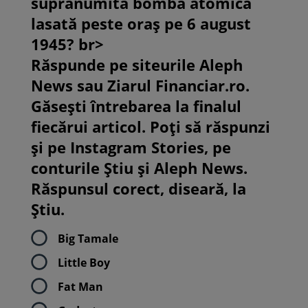
supranumită bomba atomică
lasată peste oraș pe 6 august
1945? br>
Răspunde pe siteurile Aleph
News sau Ziarul Financiar.ro.
Găsești întrebarea la finalul
fiecărui articol. Poți să răspunzi
și pe Instagram Stories, pe
conturile Știu și Aleph News.
Răspunsul corect, diseară, la
Știu.
Big Tamale
Little Boy
Fat Man