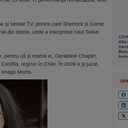
ţin de 13 filme. O performanţă remarcabilă, fiind
lme şi seriale TV, printre care Sherlock şi Game
al din istorie, unde a interpretat rolul Talisei
COVE
Alfa
tran
Boto
e, pentru că şi mama ei, Geraldine Chaplin,
burs
io Castilla, regizor în Chile. În 2009 a şi jucat,
l Imago Mortis.
UR