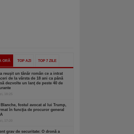
A ORĂ
TOP AZI
TOP 7 ZILE
 reuşit un tânăr român ce a intrat
aceri de la vârsta de 18 ani ca până
 să dezvolte un lanţ de peste 40 de
urante
zi, 18:25
Blanche, fostul avocat al lui Trump,
rmat în funcţia de procuror general
UA
zi, 17:20
ent grav de securitate: O dronă a