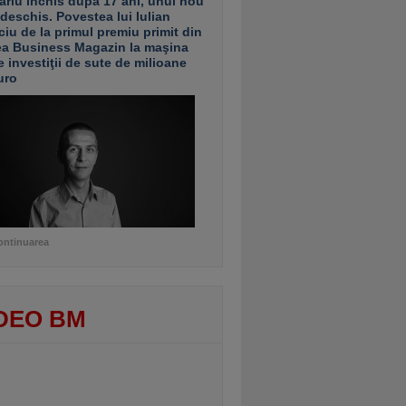
ariu închis după 17 ani, unul nou
 deschis. Povestea lui Iulian
ciu de la primul premiu primit din
ea Business Magazin la maşina
e investiţii de sute de milioane
uro
ontinuarea
DEO BM