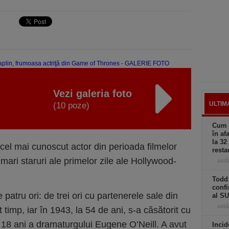
Vezi galeria foto
ULTIM
(10 poze)
Cum a
în af
la 32
 cel mai cunoscut actor din perioada filmelor
resta
mari staruri ale primelor zile ale Hollywood-
astă
Todd 
confi
 patru ori: de trei ori cu partenerele sale din
al S
astă
t timp, iar în 1943, la 54 de ani, s-a căsătorit cu
e 18 ani a dramaturgului Eugene O’Neill. A avut
Incid