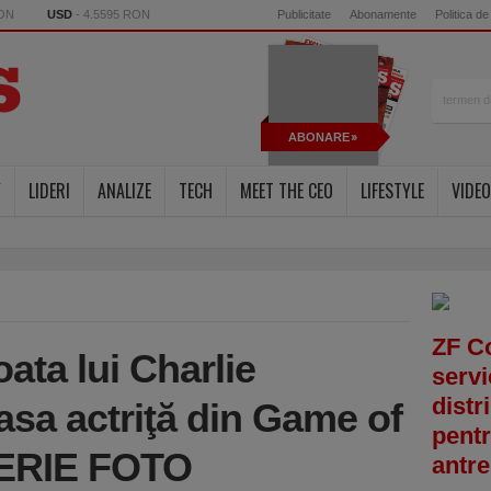
RON
USD
- 4.5595 RON
Publicitate
Abonamente
Politica de
ABONARE
Y
LIDERI
ANALIZE
TECH
MEET THE CEO
LIFESTYLE
VIDEO
ZF C
ata lui Charlie
servi
distr
asa actriţă din Game of
pentr
LERIE FOTO
antre