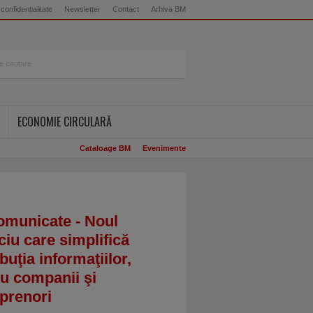
 confidentialitate
Newsletter
Contact
Arhiva BM
ECONOMIE CIRCULARĂ
Cataloage BM
Evenimente
omunicate - Noul
ciu care simplifică
ibuţia informaţiilor,
u companii şi
prenori