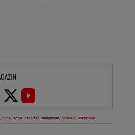
AGAZIN
,
filme
,
actor
,
crestere
,
hollywood
,
perioada
,
casatorie