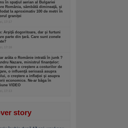
ns în spaţiul aerian al Bulgariei
re România, sâmbătă dimineaţă, şi
lodat la aproximativ 100 de metri în
iorul graniţei
zi, 17:17
: Arşiţă dogoritoare, dar şi furtuni
re parte din ţară. Care sunt zonele
ate?
zi, 17:16
r arăta o Românie intrată în junk ?
ndru Nazare, ministrul finanţelor:
m despre o creştere a costurilor de
ţare, o influenţă serioasă asupra
lui, o creştere a inflaţiei şi asupra
erii economice. Ne-ar băga în
siune VIDEO
zi, 17:13
ver story