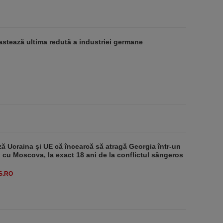
stează ultima redută a industriei germane
ă Ucraina şi UE că încearcă să atragă Georgia într-un
 cu Moscova, la exact 18 ani de la conflictul sângeros
S.RO