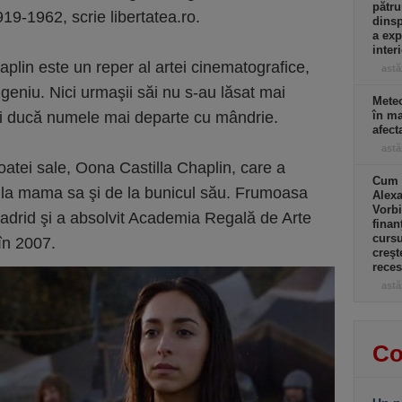
pătru
919-1962, scrie libertatea.ro.
dinsp
a exp
inter
haplin este un reper al artei cinematografice,
astă
 geniu. Nici urmaşii săi nu s-au lăsat mai
Meteo
 îi ducă numele mai departe cu mândrie.
în ma
afect
astă
oatei sale, Oona Castilla Chaplin, care a
Cum a
e la mama sa şi de la bunicul său. Frumoasa
Alexa
Vorbi
Madrid şi a absolvit Academia Regală de Arte
finan
cursu
în 2007.
creşt
rece
astă
Co