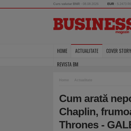
Curs valutar BNR
- 08.08.2026
EUR
- 5.2473 
HOME
ACTUALITATE
COVER STOR
REVISTA BM
Home
Actualitate
Cum arată nepo
Chaplin, frumo
Thrones - GA