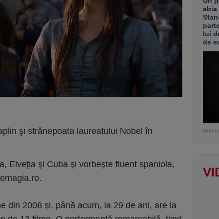
Un p
abia
Stan
part
lui d
de e
aplin şi strănepoata laureatului Nobel în
vezi c
a, Elveţia şi Cuba şi vorbeşte fluent spaniola,
VI
inemagia.ro.
e din 2008 şi, până acum, la 29 de ani, are la