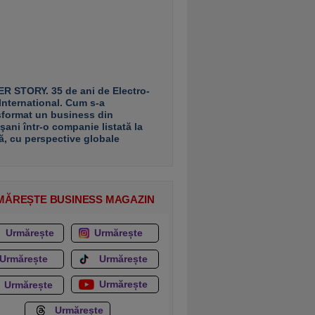
R STORY. 35 de ani de Electro-
 International. Cum s-a
sformat un business din
şani într-o companie listată la
ă, cu perspective globale
MĂREȘTE BUSINESS MAGAZIN
Urmărește
Urmărește
Urmărește
Urmărește
Urmărește
Urmărește
Urmărește