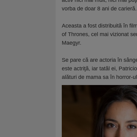
activ nici mai mult, nici mai pu
vorba de doar 8 ani de carieră.
Aceasta a fost distribuită în fi
of Thrones, cel mai vizionat seri
Maegyr.
Se pare că are actoria în sâng
este actriţă, iar tatăl ei, Patric
alături de mama sa în horror-u