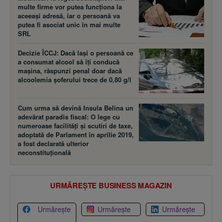
multe firme vor putea funcţiona la
aceeaşi adresă, iar o persoană va
putea fi asociat unic în mai multe
SRL
Decizie ÎCCJ: Dacă laşi o persoană ce
a consumat alcool să îţi conducă
maşina, răspunzi penal doar dacă
alcoolemia şoferului trece de 0,80 g/l
Cum urma să devină Insula Belina un
adevărat paradis fiscal: O lege cu
numeroase facilităţi şi scutiri de taxe,
adoptată de Parlament în aprilie 2019,
a fost declarată ulterior
neconstituţională
URMĂREȘTE BUSINESS MAGAZIN
Urmărește
Urmărește
Urmărește