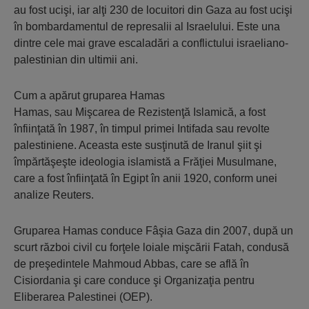
au fost ucişi, iar alţi 230 de locuitori din Gaza au fost ucişi
în bombardamentul de represalii al Israelului. Este una
dintre cele mai grave escaladări a conflictului israeliano-
palestinian din ultimii ani.
Cum a apărut gruparea Hamas
Hamas, sau Mişcarea de Rezistenţă Islamică, a fost
înfiinţată în 1987, în timpul primei Intifada sau revolte
palestiniene. Aceasta este susţinută de Iranul şiit şi
împărtăşeşte ideologia islamistă a Frăţiei Musulmane,
care a fost înfiinţată în Egipt în anii 1920, conform unei
analize Reuters.
Gruparea Hamas conduce Fâşia Gaza din 2007, după un
scurt război civil cu forţele loiale mişcării Fatah, condusă
de preşedintele Mahmoud Abbas, care se află în
Cisiordania şi care conduce şi Organizaţia pentru
Eliberarea Palestinei (OEP).