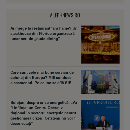
ALEPHNEWS.RO
Ai merge la restaurant fără haine? Un
steakhouse din Florida organizează
lunar seri de „nude dining”
Care sunt cele mai bune servicii de
spionaj din Europa? MI6 conduce
clasamentul. Pe ce loc se află SIE
Bolojan, despre criza energetică: „Va
fi înființat un Centru Operativ
Național în sectorul energetic pentru
gestionarea crizei. Cetățenii nu vor fi
deconectați”