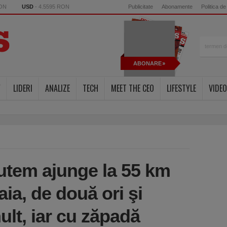
RON
USD
- 4.5595 RON
Publicitate
Abonamente
Politica de
ABONARE
Y
LIDERI
ANALIZE
TECH
MEET THE CEO
LIFESTYLE
VIDEO
putem ajunge la 55 km
aia, de două ori şi
lt, iar cu zăpadă