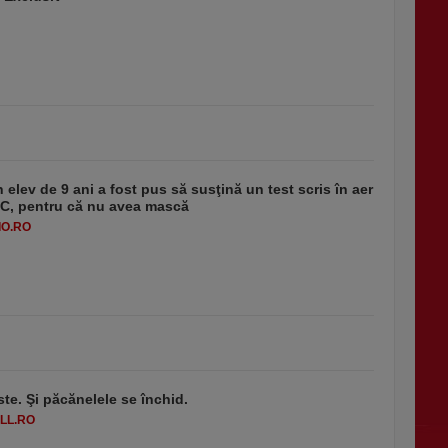
 elev de 9 ani a fost pus să susţină un test scris în aer
-1°C, pentru că nu avea mască
O.RO
ste. Şi păcănelele se închid.
LL.RO