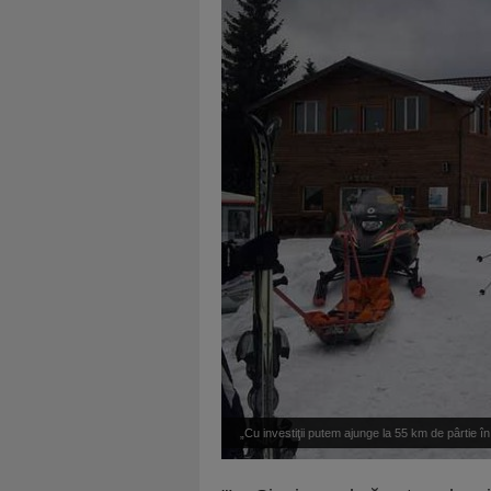
„Cu investiţii putem ajunge la 55 km de pârtie în
de s