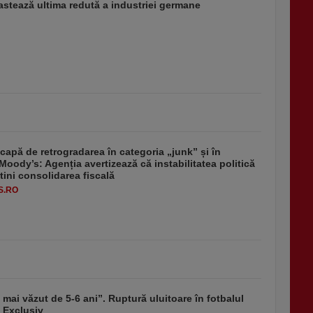
stează ultima redută a industriei germane
apă de retrogradarea în categoria „junk” și în
Moody’s: Agenția avertizează că instabilitatea politică
tini consolidarea fiscală
S.RO
mai văzut de 5-6 ani”. Ruptură uluitoare în fotbalul
 Exclusiv