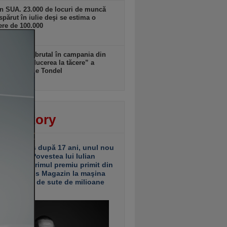
n SUA. 23.000 de locuri de muncă
spărut în iulie deşi se estima o
ere de 100.000
 18:11
Musk intră brutal în campania din
a: cere „reducerea la tăcere” a
datei Marine Tondel
 18:10
ver story
ariu închis după 17 ani, unul nou
 deschis. Povestea lui Iulian
ciu de la primul premiu primit din
ea Business Magazin la maşina
e investiţii de sute de milioane
uro