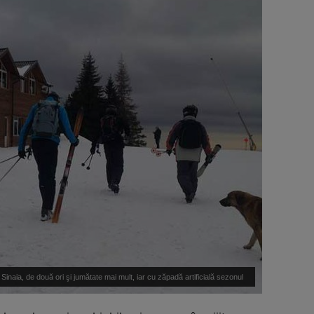
 Sinaia, de două ori şi jumătate mai mult, iar cu zăpadă artificială sezonul
chi s-ar extinde până în mai“