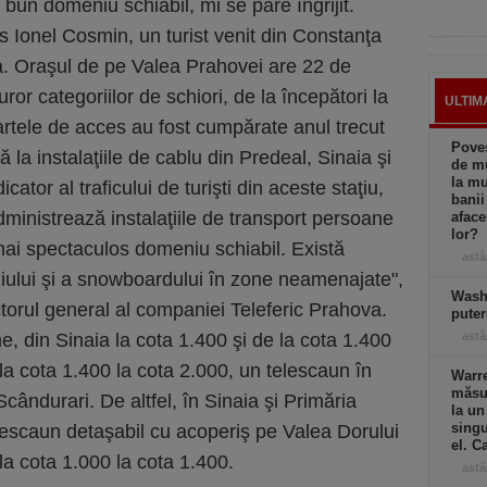
 bun domeniu schiabil, mi se pare îngrijit.
us Ionel Cosmin, un turist venit din Constanţa
ia. Oraşul de pe Valea Prahovei are 22 de
turor categoriilor de schiori, de la începători la
ULTIM
rtele de acces au fost cumpărate anul trecut
Poves
ă la instalaţiile de cablu din Predeal, Sinaia şi
de mu
la mu
cator al traficului de turişti din aceste staţiu,
banii
administrează instalaţiile de transport persoane
afac
lor?
mai spectaculos domeniu schiabil. Există
astă
hiului şi a snowboardului în zone neamenajate",
Wash
ctorul general al companiei Teleferic Prahova.
puter
, din Sinaia la cota 1.400 şi de la cota 1.400
astă
la cota 1.400 la cota 2.000, un telescaun în
Warre
măsur
Scândurari. De altfel, în Sinaia şi Primăria
la un
singu
elescaun detaşabil cu acoperiş pe Valea Dorului
el. C
la cota 1.000 la cota 1.400.
astă