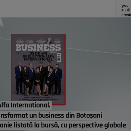
Şoc î
au di
creşt
ieri,
Elon 
Franţ
candi
ieri,
Co
Un p
abia
Stan
part
lui d
de e