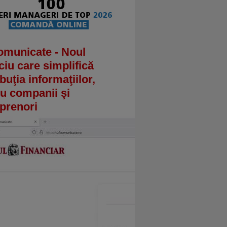
omunicate - Noul
ciu care simplifică
ibuţia informaţiilor,
u companii şi
prenori