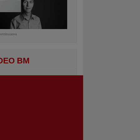
ontinuarea
DEO BM