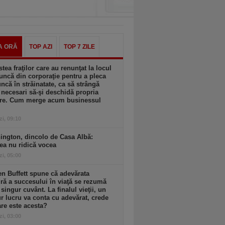
A ORĂ
TOP AZI
TOP 7 ZILE
tea fraţilor care au renunţat la locul
ncă din corporaţie pentru a pleca
ncă în străinatate, ca să strângă
 necesari să-şi deschidă propria
ere. Cum merge acum businessul
zi, 09:10
ington, dincolo de Casa Albă:
ea nu ridică vocea
zi, 05:00
n Buffett spune că adevărata
ă a succesului în viaţă se rezumă
 singur cuvânt. La finalul vieţii, un
r lucru va conta cu adevărat, crede
are este acesta?
zi, 03:00