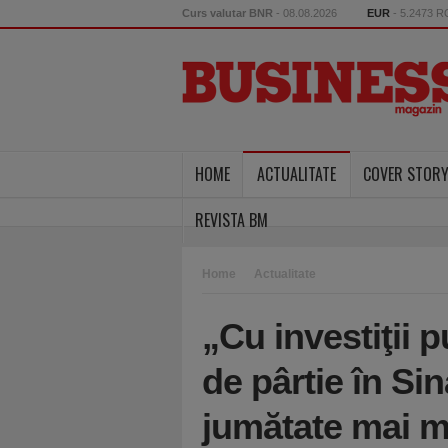
Curs valutar BNR
- 08.08.2026
EUR
- 5.2473 
HOME
ACTUALITATE
COVER STOR
REVISTA BM
Home
Actualitate
„Cu investiţii 
de pârtie în Sin
jumătate mai mu