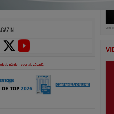
AGAZIN
vezi c
VI
edeal
,
pârtie
,
reportaj
,
zăpadă