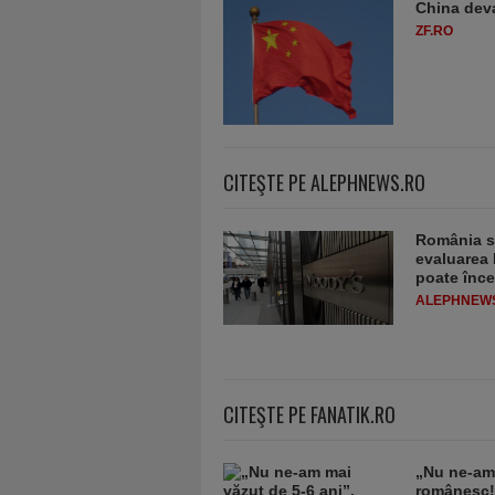
China deva
ZF.RO
CITEŞTE PE ALEPHNEWS.RO
România sc
evaluarea 
poate înce
ALEPHNEW
CITEŞTE PE FANATIK.RO
„Nu ne-am 
românesc!