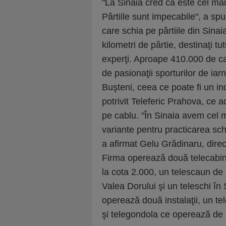
"La Sinaia cred că este cel mai
Pârtiile sunt impecabile", a sp
care schia pe pârtiile din Sina
kilometri de pârtie, destinaţi tu
experţi. Aproape 410.000 de ca
de pasionaţii sporturilor de iarn
Buşteni, ceea ce poate fi un indi
potrivit Teleferic Prahova, ce 
pe cablu. "În Sinaia avem cel 
variante pentru practicarea sc
a afirmat Gelu Gră­dinaru, dire
Firma operează două telecabine
la cota 2.000, un telescaun de 
Valea Dorului şi un teleschi în 
operează două instalaţii, un t
şi telegondola ce operează de 