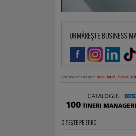
URMĂREȘTE BUSINESS M
Am mai scris despre:
schi
,
iarnă
,
Sinaia
,
Pr
CITEŞTE PE ZF.RO