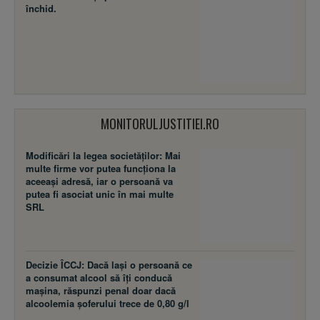
închid.
MONITORULJUSTITIEI.RO
Modificări la legea societăţilor: Mai
multe firme vor putea funcţiona la
aceeaşi adresă, iar o persoană va
putea fi asociat unic în mai multe
SRL
Decizie ÎCCJ: Dacă laşi o persoană ce
a consumat alcool să îţi conducă
maşina, răspunzi penal doar dacă
alcoolemia şoferului trece de 0,80 g/l