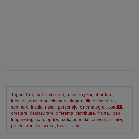
Taguri:
film
,
mafie
,
violente
,
refuz
,
regizor
,
abordare
,
intalnire
,
spectatori
,
violenta
,
alegere
,
filme
,
incepere
,
semnare
,
insula
,
nasul
,
personaje
,
cinematograf
,
conditii
,
crestere
,
desfasurare
,
diferenta
,
distribuire
,
franta
,
lipsa
,
lungmetraj
,
lupta
,
oprire
,
paris
,
potential
,
povesti
,
primire
,
proiect
,
reusita
,
scena
,
tanar
,
tema