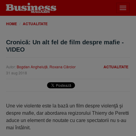
Desch
meniu
HOME
ACTUALITATE
Cronică: Un alt fel de film despre mafie -
VIDEO
Autor:
Bogdan Angheluţă
,
Roxana Cârcior
ACTUALITATE
31 aug 2018
Une vie violente este la bază un film despre violenţă şi
despre mafie, dar abordarea regizorului Thierry de Peretti
aduce un element de noutate cu care spectatorii nu s-au
mai întâlnit.