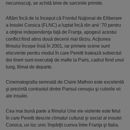
necunoscuţi, se achită bine de sarcinile primite.
Aflăm încă de la început că Frontul Naţional de Eliberare
a Insulei Corsica (FLNC) a luptat încă din anii ’70 pentru
a obţine independenţa faţă de Franţa, apogeul acestui
conflict fiind atins două decenii mai târziu. Acţiunea
filmului începe însă în 2001, iar primele scene sunt
elocvente pentru modul în care Peretti tratează subiectul:
doi tineri sunt executaţi de mafie la Paris, cadrul fiind unul
lung, filmat de departe.
Cinematografia semnată de Claire Mathon este excelentă
şi prezintă contrastul dintre Parisul cenuşiu şi culorile vii
ale insulei.
Cea mai bună parte a filmului Une vie violente este felul
în care Peretti descrie climatul cultural şi social al insulei
Corsica, un loc unic împărţit cumva între Franţa şi Italia.