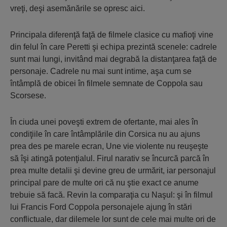
vreţi, deşi asemănările se opresc aici.
Principala diferenţă faţă de filmele clasice cu mafioţi vine
din felul în care Peretti şi echipa prezintă scenele: cadrele
sunt mai lungi, invitând mai degrabă la distanţarea faţă de
personaje. Cadrele nu mai sunt intime, aşa cum se
întâmplă de obicei în filmele semnate de Coppola sau
Scorsese.
În ciuda unei poveşti extrem de ofertante, mai ales în
condiţiile în care întâmplările din Corsica nu au ajuns
prea des pe marele ecran, Une vie violente nu reuşeşte
să îşi atingă potenţialul. Firul narativ se încurcă parcă în
prea multe detalii şi devine greu de urmărit, iar personajul
principal pare de multe ori că nu ştie exact ce anume
trebuie să facă. Revin la comparaţia cu Naşul: şi în filmul
lui Francis Ford Coppola personajele ajung în stări
conflictuale, dar dilemele lor sunt de cele mai multe ori de