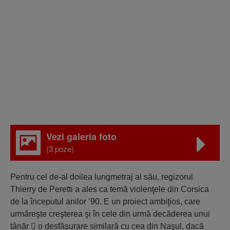
Vezi galeria foto
(3 poze)
Pentru cel de-al doilea lungmetraj al său, regizorul
Thierry de Peretti a ales ca temă violenţele din Corsica
de la începutul anilor ’90. E un proiect ambiţios, care
urmăreşte creşterea şi în cele din urmă decăderea unui
tânăr  o desfăşurare similară cu cea din Naşul, dacă