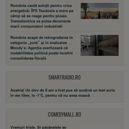
România caută soluții pentru criza
energetică: ÎPS Teodosie a mers pe
câmp să se roage pentru ploaie.
Transelectrica va putea deconecta
marii consumatori industriali
România scapă de retrogradarea în
categoria „junk” și în evaluarea
Moody’s: Agenția avertizează că
instabilitatea politică poate încetini
consolidarea fiscală
SMARTRADIO.RO
Austria| Un elev de 9 ani a fost pus să susţină un test scris
în aer liber, la -1°C, pentru că nu avea mască
COMEDYMALL.RO
Vremuri triste. Şi păcănelele se