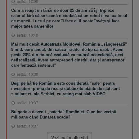
astăzi, 12:00
Cum a reuşit un tânăr de doar 25 de ani să îşi tripleze
salariul fără să se teamă niciodată că un robot îi va lua locul
de muncă. Lucrul pe care îl face el îl poate învăţa şi face
majoritatea oamenilor
astăzi, 10:40
Mai mult decât Autostrada Moldovei: România „sângerează”
9 mld. euro anual. din cauza fraudei de tip carusel. „Avem
peste 20% din muncă evaluată ca muncă nedeclarată, deci
nefiscalizată. Avem antreprenori cinstiţi, dar şi antreprenori
care fentează sistemul”
astăzi, 10:38
Deşi pe hârtie România este considerată ”safe” pentru
investitori, prima de risc şi dobânzile plătite de stat sunt
similare cu ale Serbiei, cu rating mai slab VIDEO
astăzi, 10:37
Bulgaria a devenit „bateria” României. Cum fac vecinii
milioane când Dunărea scade?
astăzi, 10:37
Vezi mai multe ştiri