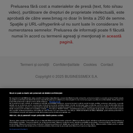
Preluarea fără cost a materialelor de presă (text, foto si/sau
video), purtătoare de drepturi de proprietate intelectuală, este
aprobată de către www.bmag.ro doar în limita a 250 de semne.
Spaţiile şi URL-ul/hyperlink-ul nu sunt luate în considerare în
numerotarea semnelor. Preluarea de informaţii poate fi făcută
numai în acord cu termenii agreaţi şi menţionaţi in
această
pagină
.
Termeni și condiții
Confidențialitate
Cookies
Contact
Copyright © 2025 BUSINESSMEX S.A.
Nouă ne pasă ca datele tale personale să rămână confidențiale
Noi și partenerii noștri
589
stocăm și/sau accesăm informații pe dispozitivul dvs., precum identificatorii cookie unici pentru prelucrarea datelor cu caracter personal. Puteți accepta
sau gestiona preferințele dvs. făcând clic mai jos, respectiv vă puteți opune utilizării unui interes legitim în orice moment pe pagina cu politica de confidențialitate. Aceste alegeri vor
fi raportate partenerilor noștri și nu vă vor afecta navigarea.
Mai multe detalii
Noi si partenerii nostri (retelele de socializare si agentiile de publicitate partenere, precum si furnizorii nostri de servicii de date analitice) prelucram date pentru a permite
website-ului sa functioneze, pentru a personaliza continutul si anunturile publicitare afisate in functie de interesele si/sau profilul dvs., pentru a va oferi functionalitati aferente
retelelor de socializare si pentru a analiza traficul pe website. Beneficiati de drepturile prevazute de art. 15-22 din GDPR in legatura cu prelucrarea datelor cu caracter personal.
Aceste drepturi pot fi exercitate prin modalitatea indicata
aici
. Prin click pe “ACCEPT TOATE”, acceptati folosirea tuturor Tehnologiilor de tip Cookie, care implica inclusiv acceptul
dvs. cu privire la stocarea/accesarea informatiilor de catre Vendor-ii cu care colaboram. Prin click pe “VREAU SA MODIFIC SETARILE INDIVIDUAL” puteti schimba preferintele in
mod individual, mai putin cele legate de cookie strict necesare pentru functionarea website-ului.
Atât noi, cât și partenerii noștri prelucrăm datele pentru a oferi:
Stocarea și/sau accesarea informațiilor de pe un dispozitiv. Măsurarea performanței reclamelor. Utilizarea profilurilor pentru selectarea conținutului personalizat. Dezvoltarea și
îmbunătățirea serviciilor. Crearea profilurilor de conținut personalizat. Utilizarea profilurilor pentru selectarea publicității personalizate. Crearea profilurilor pentru publicitate
personalizată. Măsurarea performanței conținutului. Înțelegerea publicului prin statistici sau combinații de date din surse diferite. Utilizarea datelor limitate pentru a selecta
Setări cookies
conținutul. Utilizarea de date limitate pentru a selecta publicitatea. Date precise de geolocație și identificarea prin scanarea dispozitivului.
Listă parteneri (furnizori)