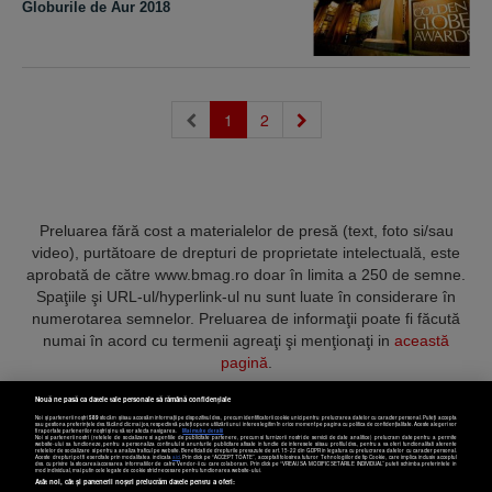
Globurile de Aur 2018
(current)
1
2
Preluarea fără cost a materialelor de presă (text, foto si/sau
video), purtătoare de drepturi de proprietate intelectuală, este
aprobată de către www.bmag.ro doar în limita a 250 de semne.
Spaţiile şi URL-ul/hyperlink-ul nu sunt luate în considerare în
numerotarea semnelor. Preluarea de informaţii poate fi făcută
numai în acord cu termenii agreaţi şi menţionaţi in
această
pagină
.
Nouă ne pasă ca datele tale personale să rămână confidențiale
Noi și partenerii noștri
589
stocăm și/sau accesăm informații pe dispozitivul dvs., precum identificatorii cookie unici pentru prelucrarea datelor cu caracter personal. Puteți accepta
sau gestiona preferințele dvs. făcând clic mai jos, respectiv vă puteți opune utilizării unui interes legitim în orice moment pe pagina cu politica de confidențialitate. Aceste alegeri vor
fi raportate partenerilor noștri și nu vă vor afecta navigarea.
Mai multe detalii
Noi si partenerii nostri (retelele de socializare si agentiile de publicitate partenere, precum si furnizorii nostri de servicii de date analitice) prelucram date pentru a permite
Termeni și condiții
Confidențialitate
Cookies
Contact
website-ului sa functioneze, pentru a personaliza continutul si anunturile publicitare afisate in functie de interesele si/sau profilul dvs., pentru a va oferi functionalitati aferente
retelelor de socializare si pentru a analiza traficul pe website. Beneficiati de drepturile prevazute de art. 15-22 din GDPR in legatura cu prelucrarea datelor cu caracter personal.
Aceste drepturi pot fi exercitate prin modalitatea indicata
aici
. Prin click pe “ACCEPT TOATE”, acceptati folosirea tuturor Tehnologiilor de tip Cookie, care implica inclusiv acceptul
dvs. cu privire la stocarea/accesarea informatiilor de catre Vendor-ii cu care colaboram. Prin click pe “VREAU SA MODIFIC SETARILE INDIVIDUAL” puteti schimba preferintele in
mod individual, mai putin cele legate de cookie strict necesare pentru functionarea website-ului.
Atât noi, cât și partenerii noștri prelucrăm datele pentru a oferi:
Copyright © 2025 BUSINESSMEX S.A.