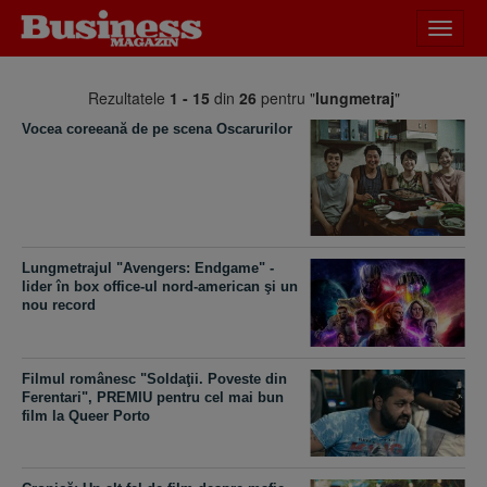
Desch
meniu
Rezultatele
1 - 15
din
26
pentru "
lungmetraj
"
Vocea coreeană de pe scena Oscarurilor
Lungmetrajul "Avengers: Endgame" -
lider în box office-ul nord-american şi un
nou record
Filmul românesc "Soldaţii. Poveste din
Ferentari", PREMIU pentru cel mai bun
film la Queer Porto