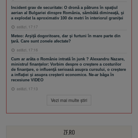
Incident grav de securitate: O dronă a pătruns în spaţiul
aerian al Bulgariei dinspre România, sâmbătă dimineaţă, şi
a explodat la aproximativ 100 de metri în interiorul graniţei
astăzi, 17:17
Meteo: Arşiţă dogoritoare, dar şi furtuni în mare parte din
ţară. Care sunt zonele afectate?
astăzi, 17:16
Cum ar arăta o Românie intrată în junk ? Alexandru Nazare,
ministrul finanţelor: Vorbim despre o creştere a costurilor
de finanţare, o influenţă serioasă asupra cursului, o creştere
a inflaţiei şi asupra creşterii economice. Ne-ar băga în
recesiune VIDEO
astăzi, 17:13
Vezi mai multe ştiri
ZF.RO