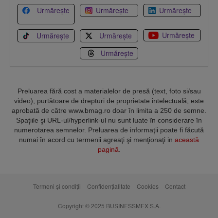
Urmărește
Urmărește
Urmărește
Urmărește
Urmărește
Urmărește
Urmărește
Preluarea fără cost a materialelor de presă (text, foto si/sau
video), purtătoare de drepturi de proprietate intelectuală, este
aprobată de către www.bmag.ro doar în limita a 250 de semne.
Spaţiile şi URL-ul/hyperlink-ul nu sunt luate în considerare în
numerotarea semnelor. Preluarea de informaţii poate fi făcută
numai în acord cu termenii agreaţi şi menţionaţi in
această
pagină
.
Termeni și condiții
Confidențialitate
Cookies
Contact
Copyright © 2025 BUSINESSMEX S.A.