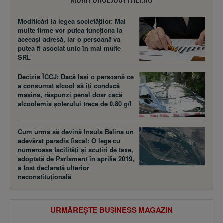
Modificări la legea societăţilor: Mai
multe firme vor putea funcţiona la
aceeaşi adresă, iar o persoană va
putea fi asociat unic în mai multe
SRL
Decizie ÎCCJ: Dacă laşi o persoană ce
a consumat alcool să îţi conducă
maşina, răspunzi penal doar dacă
alcoolemia şoferului trece de 0,80 g/l
Cum urma să devină Insula Belina un
adevărat paradis fiscal: O lege cu
numeroase facilităţi şi scutiri de taxe,
adoptată de Parlament în aprilie 2019,
a fost declarată ulterior
neconstituţională
URMĂREȘTE BUSINESS MAGAZIN