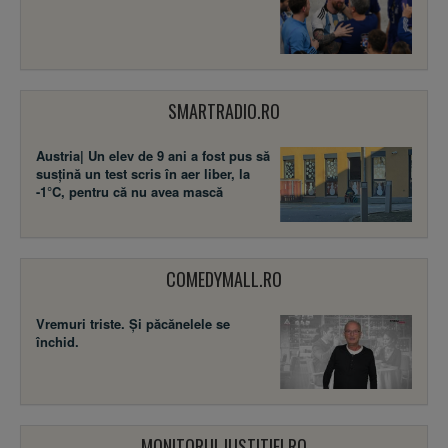
SMARTRADIO.RO
Austria| Un elev de 9 ani a fost pus să
susţină un test scris în aer liber, la
-1°C, pentru că nu avea mască
COMEDYMALL.RO
Vremuri triste. Şi păcănelele se
închid.
MONITORULJUSTITIEI.RO