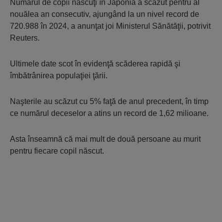
Numărul de copii născuţi în Japonia a scăzut pentru al
nouălea an consecutiv, ajungând la un nivel record de
720.988 în 2024, a anunţat joi Ministerul Sănătăţii, potrivit
Reuters.
Ultimele date scot în evidenţă scăderea rapidă şi
îmbătrânirea populaţiei ţării.
Naşterile au scăzut cu 5% faţă de anul precedent, în timp
ce numărul deceselor a atins un record de 1,62 milioane.
Asta înseamnă că mai mult de două persoane au murit
pentru fiecare copil născut.