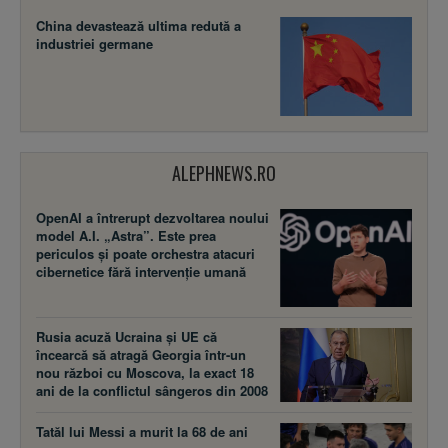
China devastează ultima redută a
industriei germane
ALEPHNEWS.RO
OpenAI a întrerupt dezvoltarea noului
model A.I. „Astra”. Este prea
periculos și poate orchestra atacuri
cibernetice fără intervenție umană
Rusia acuză Ucraina şi UE că
încearcă să atragă Georgia într-un
nou război cu Moscova, la exact 18
ani de la conflictul sângeros din 2008
Tatăl lui Messi a murit la 68 de ani