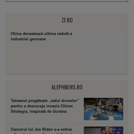
ZF.RO
China devastează ultima redută a
industriei germane
ALEPHNEWS.RO
Taiwanul pregătește „iadul dronelor”
pentru a descuraja invazia Chinei.
Strategia, inspirată de Ucraina
Cancerul lui Joe Biden s-a extins