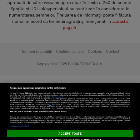
aprobată de către www.bmag.ro doar în limita a 250 de semne.
Spaţiile şi URL-ul/hyperlink-ul nu sunt luate în considerare în
numerotarea semnelor. Preluarea de informaţii poate fi făcută
numai în acord cu termenii agreaţi şi menţionaţi in
această
pagină
.
Termeni și condiții
Confidențialitate
Cookies
Contact
Copyright © 2025 BUSINESSMEX S.A.
Nouă ne pasă ca datele tale personale să rămână confidențiale
Noi și partenerii noștri
589
stocăm și/sau accesăm informații pe dispozitivul dvs., precum identificatorii cookie unici pentru prelucrarea datelor cu caracter personal. Puteți accepta
sau gestiona preferințele dvs. făcând clic mai jos, respectiv vă puteți opune utilizării unui interes legitim în orice moment pe pagina cu politica de confidențialitate. Aceste alegeri vor
fi raportate partenerilor noștri și nu vă vor afecta navigarea.
Mai multe detalii
Noi si partenerii nostri (retelele de socializare si agentiile de publicitate partenere, precum si furnizorii nostri de servicii de date analitice) prelucram date pentru a permite
website-ului sa functioneze, pentru a personaliza continutul si anunturile publicitare afisate in functie de interesele si/sau profilul dvs., pentru a va oferi functionalitati aferente
retelelor de socializare si pentru a analiza traficul pe website. Beneficiati de drepturile prevazute de art. 15-22 din GDPR in legatura cu prelucrarea datelor cu caracter personal.
Aceste drepturi pot fi exercitate prin modalitatea indicata
aici
. Prin click pe “ACCEPT TOATE”, acceptati folosirea tuturor Tehnologiilor de tip Cookie, care implica inclusiv acceptul
dvs. cu privire la stocarea/accesarea informatiilor de catre Vendor-ii cu care colaboram. Prin click pe “VREAU SA MODIFIC SETARILE INDIVIDUAL” puteti schimba preferintele in
mod individual, mai putin cele legate de cookie strict necesare pentru functionarea website-ului.
Atât noi, cât și partenerii noștri prelucrăm datele pentru a oferi:
Stocarea și/sau accesarea informațiilor de pe un dispozitiv. Măsurarea performanței reclamelor. Utilizarea profilurilor pentru selectarea conținutului personalizat. Dezvoltarea și
îmbunătățirea serviciilor. Crearea profilurilor de conținut personalizat. Utilizarea profilurilor pentru selectarea publicității personalizate. Crearea profilurilor pentru publicitate
personalizată. Măsurarea performanței conținutului. Înțelegerea publicului prin statistici sau combinații de date din surse diferite. Utilizarea datelor limitate pentru a selecta
Setări cookies
conținutul. Utilizarea de date limitate pentru a selecta publicitatea. Date precise de geolocație și identificarea prin scanarea dispozitivului.
Listă parteneri (furnizori)
ACCEPT TOATE