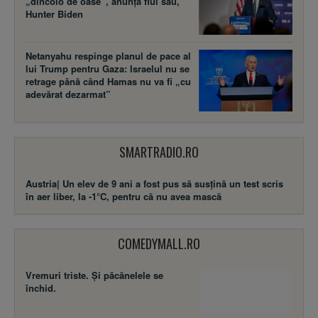
„dincolo de oase”, anunță fiul său,
Hunter Biden
Netanyahu respinge planul de pace al
lui Trump pentru Gaza: Israelul nu se
retrage până când Hamas nu va fi „cu
adevărat dezarmat”
SMARTRADIO.RO
Austria| Un elev de 9 ani a fost pus să susţină un test scris
în aer liber, la -1°C, pentru că nu avea mască
COMEDYMALL.RO
Vremuri triste. Şi păcănelele se
închid.