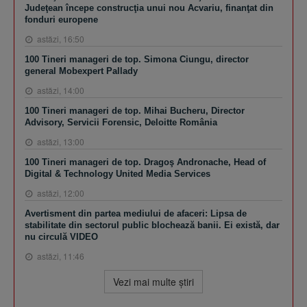
Judeţean începe construcţia unui nou Acvariu, finanţat din
fonduri europene
astăzi, 16:50
100 Tineri manageri de top. Simona Ciungu, director
general Mobexpert Pallady
astăzi, 14:00
100 Tineri manageri de top. Mihai Bucheru, Director
Advisory, Servicii Forensic, Deloitte România
astăzi, 13:00
100 Tineri manageri de top. Dragoş Andronache, Head of
Digital & Technology United Media Services
astăzi, 12:00
Avertisment din partea mediului de afaceri: Lipsa de
stabilitate din sectorul public blochează banii. Ei există, dar
nu circulă VIDEO
astăzi, 11:46
Vezi mai multe ştiri