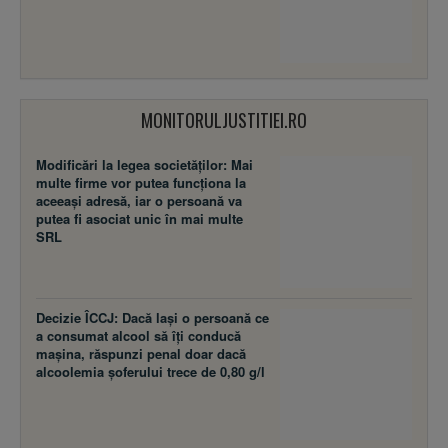
MONITORULJUSTITIEI.RO
Modificări la legea societăţilor: Mai
multe firme vor putea funcţiona la
aceeaşi adresă, iar o persoană va
putea fi asociat unic în mai multe
SRL
Decizie ÎCCJ: Dacă laşi o persoană ce
a consumat alcool să îţi conducă
maşina, răspunzi penal doar dacă
alcoolemia şoferului trece de 0,80 g/l