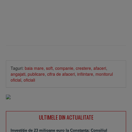
Taguri:
baia mare
,
soft
,
companie
,
crestere
,
afaceri
,
angajati
,
publicare
,
cifra de afaceri
,
infiintare
,
monitorul
oficial
,
oficiali
ULTIMELE DIN ACTUALITATE
Investiţie de 23 milioane euro la Constanţa: Consiliul