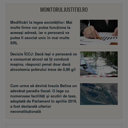
MONITORULJUSTITIEI.RO
Modificări la legea societăţilor: Mai
multe firme vor putea funcţiona la
aceeaşi adresă, iar o persoană va
putea fi asociat unic în mai multe
SRL
Decizie ÎCCJ: Dacă laşi o persoană ce
a consumat alcool să îţi conducă
maşina, răspunzi penal doar dacă
alcoolemia şoferului trece de 0,80 g/l
Cum urma să devină Insula Belina un
adevărat paradis fiscal: O lege cu
numeroase facilităţi şi scutiri de taxe,
adoptată de Parlament în aprilie 2019,
a fost declarată ulterior
neconstituţională