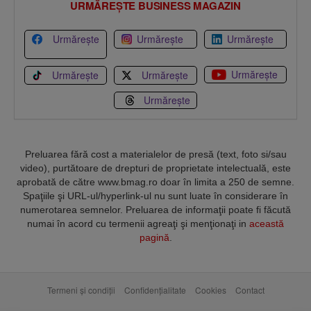
URMĂREȘTE BUSINESS MAGAZIN
Urmărește
Urmărește
Urmărește
Urmărește
Urmărește
Urmărește
Urmărește
Preluarea fără cost a materialelor de presă (text, foto si/sau
video), purtătoare de drepturi de proprietate intelectuală, este
aprobată de către www.bmag.ro doar în limita a 250 de semne.
Spaţiile şi URL-ul/hyperlink-ul nu sunt luate în considerare în
numerotarea semnelor. Preluarea de informaţii poate fi făcută
numai în acord cu termenii agreaţi şi menţionaţi in
această
pagină
.
Termeni și condiții
Confidențialitate
Cookies
Contact