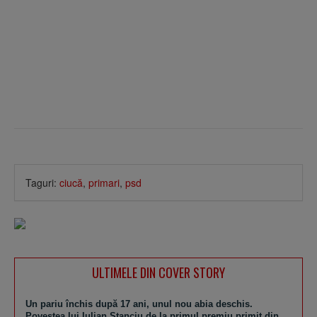
Taguri:
ciucă
,
primari
,
psd
ULTIMELE DIN COVER STORY
Un pariu închis după 17 ani, unul nou abia deschis.
Povestea lui Iulian Stanciu de la primul premiu primit din