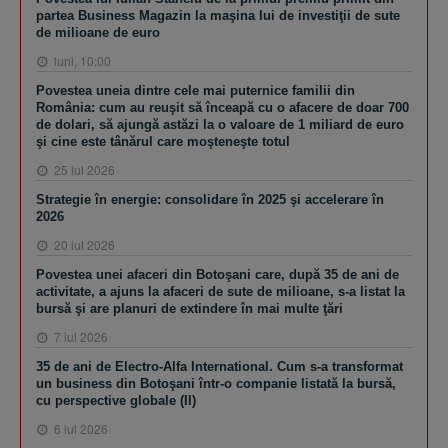
partea Business Magazin la maşina lui de investiţii de sute
de milioane de euro
luni, 10:00
Povestea uneia dintre cele mai puternice familii din
România: cum au reuşit să înceapă cu o afacere de doar 700
de dolari, să ajungă astăzi la o valoare de 1 miliard de euro
şi cine este tânărul care moşteneşte totul
25 iul 2026
Strategie în energie: consolidare în 2025 şi accelerare în
2026
20 iul 2026
Povestea unei afaceri din Botoşani care, după 35 de ani de
activitate, a ajuns la afaceri de sute de milioane, s-a listat la
bursă şi are planuri de extindere în mai multe ţări
7 iul 2026
35 de ani de Electro-Alfa International. Cum s-a transformat
un business din Botoşani într-o companie listată la bursă,
cu perspective globale (II)
6 iul 2026