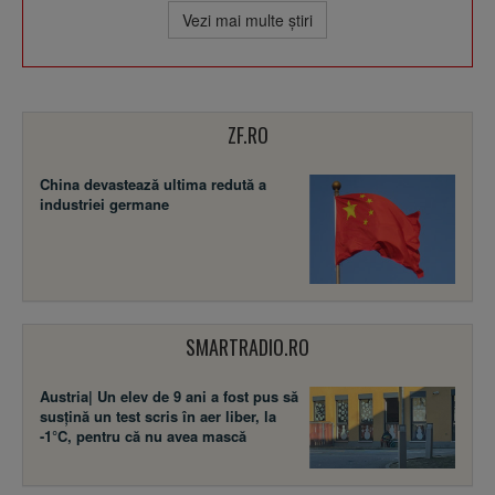
Vezi mai multe ştiri
ZF.RO
China devastează ultima redută a
industriei germane
SMARTRADIO.RO
Austria| Un elev de 9 ani a fost pus să
susţină un test scris în aer liber, la
-1°C, pentru că nu avea mască