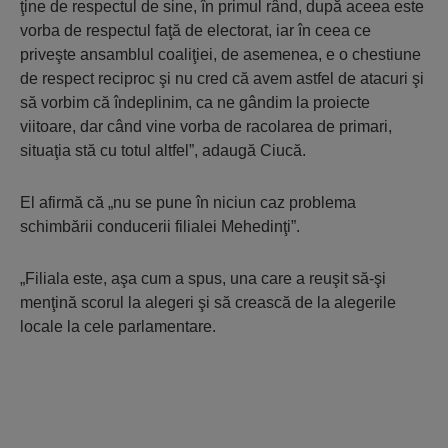
ţine de respectul de sine, în primul rând, după aceea este
vorba de respectul faţă de electorat, iar în ceea ce
priveşte ansamblul coaliţiei, de asemenea, e o chestiune
de respect reciproc şi nu cred că avem astfel de atacuri şi
să vorbim că îndeplinim, ca ne gândim la proiecte
viitoare, dar când vine vorba de racolarea de primari,
situaţia stă cu totul altfel”, adaugă Ciucă.
El afirmă că „nu se pune în niciun caz problema
schimbării conducerii filialei Mehedinţi”.
„Filiala este, aşa cum a spus, una care a reuşit să-şi
menţină scorul la alegeri şi să crească de la alegerile
locale la cele parlamentare.