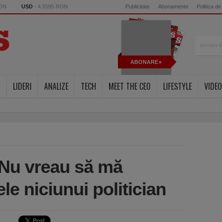
RON
USD
- 4.5595 RON
Publicitate
Abonamente
Politica de
ABONARE
Y
LIDERI
ANALIZE
TECH
MEET THE CEO
LIFESTYLE
VIDEO
 Nu vreau să mă
le niciunui politician