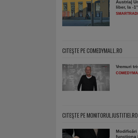
Austria| Un
liber, la 
SMARTRADI
CITEŞTE PE COMEDYMALL.RO
Vremuri tri
COMEDYMA
CITEŞTE PE MONITORULJUSTITIEI.RO
Modificări
funcţiona 