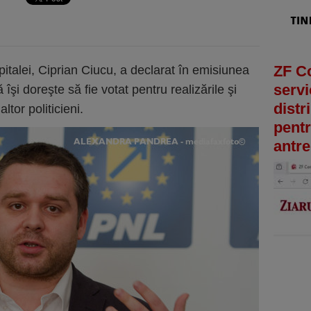
ZF C
italei, Ciprian Ciucu, a declarat în emisiunea
servi
 îşi doreşte să fie votat pentru realizările şi
distr
ltor politicieni.
pentr
antre