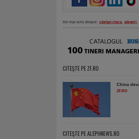
Am mai scris despre:
ciprian ciucu
,
alegeri
,
CITEŞTE PE ZF.RO
China deva
ZF.RO
CITEŞTE PE ALEPHNEWS.RO