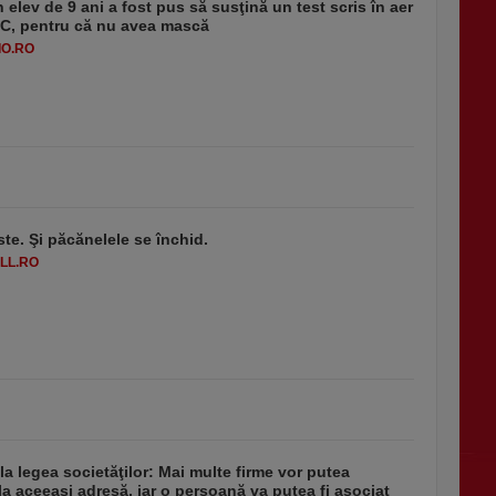
 elev de 9 ani a fost pus să susţină un test scris în aer
-1°C, pentru că nu avea mască
O.RO
ste. Şi păcănelele se închid.
LL.RO
 la legea societăţilor: Mai multe firme vor putea
la aceeaşi adresă, iar o persoană va putea fi asociat