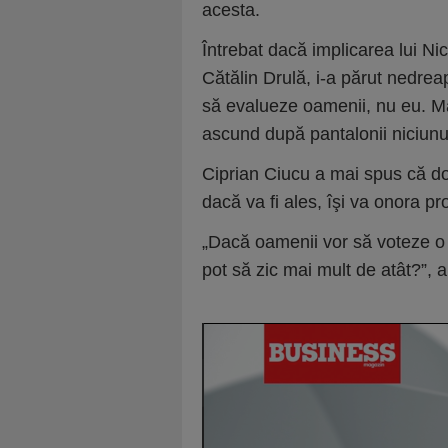
acesta.
Întrebat dacă implicarea lui Ni
Cătălin Drulă, i-a părut nedrea
să evalueze oamenii, nu eu. M
ascund după pantalonii niciunui
Ciprian Ciucu a mai spus că dor
dacă va fi ales, îşi va onora pr
„Dacă oamenii vor să voteze 
pot să zic mai mult de atât?”, a