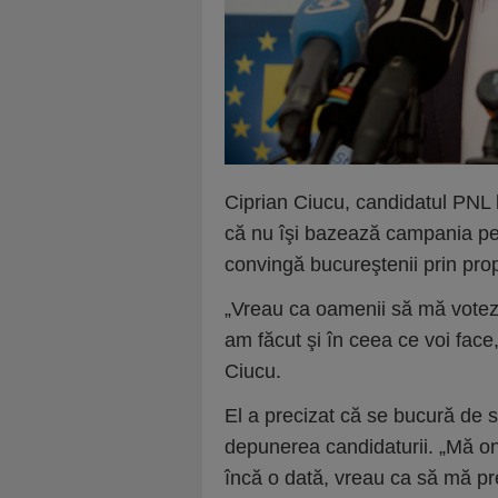
Ciprian Ciucu, candidatul PNL l
că nu îşi bazează campania pe s
convingă bucureştenii prin pro
„Vreau ca oamenii să mă votez
am făcut şi în ceea ce voi fac
Ciucu.
El a precizat că se bucură de spri
depunerea candidaturii. „Mă on
încă o dată, vreau ca să mă pr