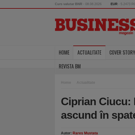
Curs valutar BNR
- 08.08.2026
EUR
- 5.2473 
HOME
ACTUALITATE
COVER STOR
REVISTA BM
Home
Actualitate
Ciprian Ciucu:
ascund în spate
Autor:
Rares Mustata