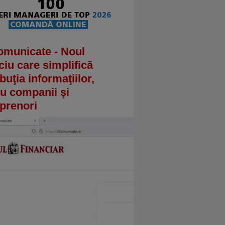
omunicate - Noul
ciu care simplifică
ibuţia informaţiilor,
u companii şi
prenori