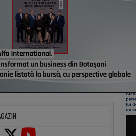
Grupu
demol
Ploie
ani. 
“Reor
pentr
platf
ieri,
Co
Un p
abia
Stan
part
lui d
de e
AGAZIN