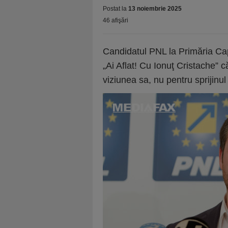
Postat la
13 noiembrie 2025
46 afişări
Candidatul PNL la Primăria Cap
„Ai Aflat! Cu Ionuţ Cristache” că
viziunea sa, nu pentru sprijinul a