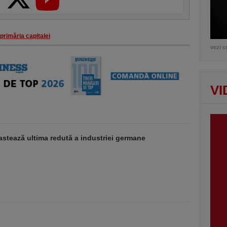
primăria capitalei
vezi c
VI
stează ultima redută a industriei germane