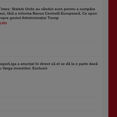
Times: Statele Unite au vândut euro pentru a cumpăra
ezi, fără a informa Banca Centrală Europeană. Ce spun
despre gestul Administrației Trump
S.RO
SuperLiga a anunțat în direct că el se dă la o parte dacă
u Varga investitor. Exclusiv