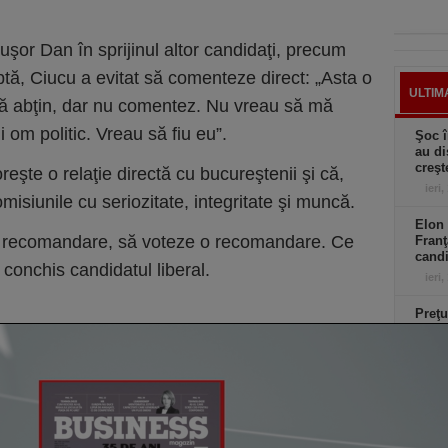
cuşor Dan în sprijinul altor candidaţi, precum
ptă, Ciucu a evitat să comenteze direct: „Asta o
ULTIM
ă abţin, dar nu comentez. Nu vreau să mă
 om politic. Vreau să fiu eu”.
Şoc î
au di
creşt
eşte o relaţie directă cu bucureştenii şi că,
ieri,
omisiunile cu seriozitate, integritate şi muncă.
Elon 
o recomandare, să voteze o recomandare. Ce
Franţ
candi
 conchis candidatul liberal.
ieri,
Preţu
mai r
ieri,
Ciucu
de ex
senzo
ieri,