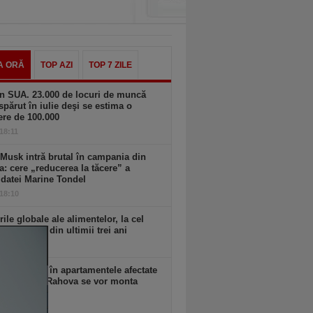
A ORĂ
TOP AZI
TOP 7 ZILE
n SUA. 23.000 de locuri de muncă
spărut în iulie deşi se estima o
ere de 100.000
 18:11
Musk intră brutal în campania din
a: cere „reducerea la tăcere” a
datei Marine Tondel
 18:10
rile globale ale alimentelor, la cel
idicat nivel din ultimii trei ani
 18:09
 anunţă că în apartamentele afectate
plozia din Rahova se vor monta
ri seismici
 18:09