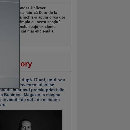
l anglo-olandez Unilever
ează istorica fabrică Dero de la
şti pe care a închis-o acum circa doi
Ce se va întâmpla cu acest spaţiu?
ganizăm unele spaţii existente
u utilizarea cât mai eficientă a
ormei”
 18:08
ver story
ariu închis după 17 ani, unul nou
 deschis. Povestea lui Iulian
ciu de la primul premiu primit din
ea Business Magazin la maşina
e investiţii de sute de milioane
uro