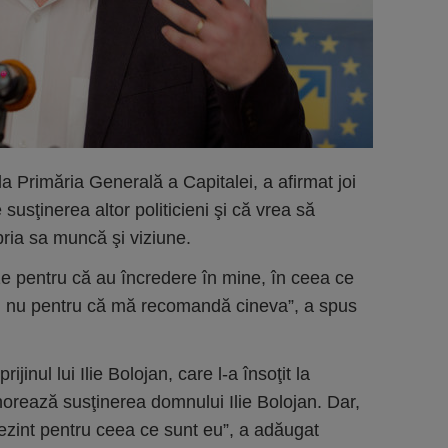
a Primăria Generală a Capitalei, a afirmat joi
usţinerea altor politicieni şi că vrea să
pria sa muncă şi viziune.
e pentru că au încredere în mine, în ceea ce
e, nu pentru că mă recomandă cineva”, a spus
jinul lui Ilie Bolojan, care l-a însoţit la
orează susţinerea domnului Ilie Bolojan. Dar,
ezint pentru ceea ce sunt eu”, a adăugat